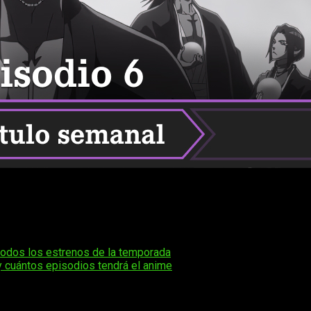
itiendo con los mismos subtítulos tanto para toda LATAM como p
as, estamos ante una de las series más destacadas no solo de
, dónde y cómo podemos ver online y en español el episo
todos los estrenos de la temporada
.
y cuántos episodios tendrá el anime
al del manga
Bleach
de Tite Kubo
, publicado originalmente en
o clan Quincy, fue uno de los más esperados por los fans, ya qu