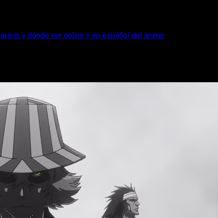
orario y dónde ver online y en español del anime
sodio 6, fecha, horario y dónde ver onlin