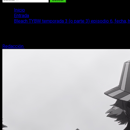
Inicio
Entrada
Bleach TYBW temporada 3 (o parte 3) episodio 6, fecha, h
Bleach TYBW temporada 3 (o parte 3) epi
Redacción
2 de noviembre, 2024
3 minutos de lectura