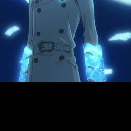
anime, dónde y cuándo ver online en español y legal
ear Blood War
estará disponible el
sábado 9 de noviembre d