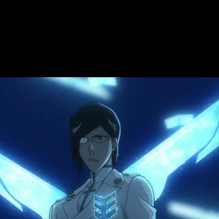
ierrot y estrenada en 2022
, destacó no solo por su fidelidad
s fluida y efectos de combate intensificados. La dirección de 
ando captar la tensión y la épica de los enfrentamientos finales.
 anime, dónde y cuándo ver online en esp