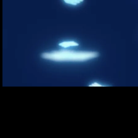
Bleach TYBW T3 episodio 6 del 
El episodio 6 de la tercera temporada de
Bleach: Thousand-Y
espera que sea a:
España (Península y Baleares):
a las
19:00
horas
España (Islas Canarias):
a las
18:00
horas
Argentina:
a las
14:00
horas
Uruguay:
a las
14:00
horas