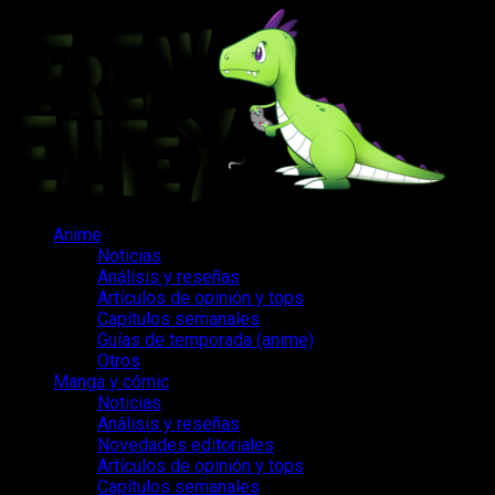
Saltar
al
contenido
Menú
Anime
principal
Noticias
Análisis y reseñas
Artículos de opinión y tops
Capítulos semanales
Guías de temporada (anime)
Otros
Manga y cómic
Noticias
Análisis y reseñas
Novedades editoriales
Artículos de opinión y tops
Capítulos semanales