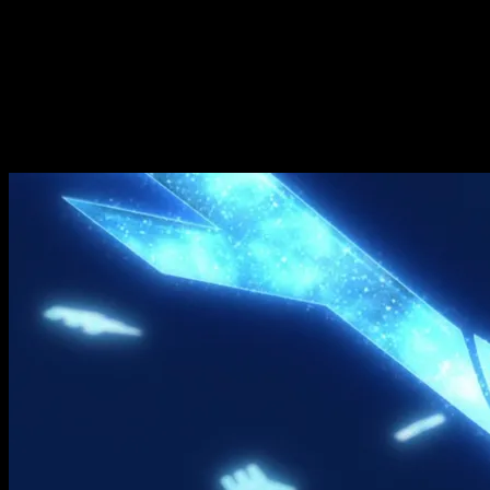
serie.
La adaptación al anime de
Bleach: TYBW
,
a cargo de Studio P
la estética original de la serie, incluyendo una animación má
tratamiento que se le da a momentos claves de la historia, logr
Bleach TYBW
temporada 3 episodio 6 del