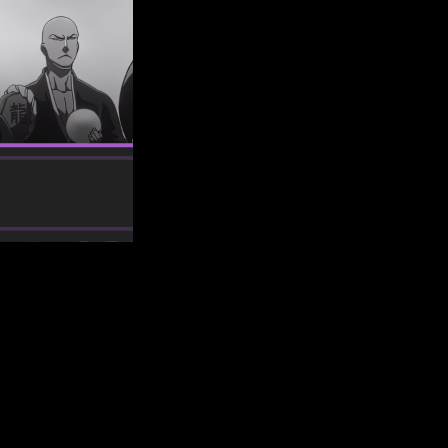
ara España pese a que hay diferencias dialécticas entre todas
 otoño, sino del año, y es que
Bleach
sigue teniendo muchos
dio 6 de
Bleach: TYBW
temporada 3
o
Thousand Year Blood
tre 2001 y 2016 en
Weekly Shōnen Jump
. Este arco, que abarca
e cierra múltiples historias y profundiza en la mitología de la