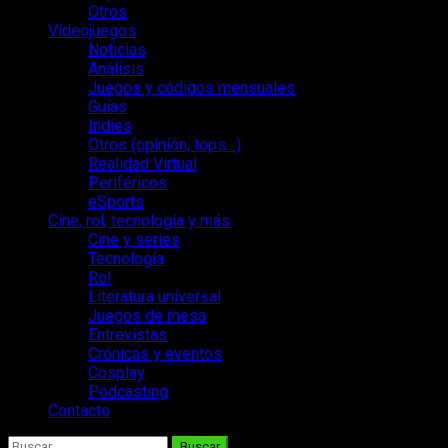
Otros
Videojuegos
Noticias
Análisis
Juegos y códigos mensuales
Guías
Indies
Otros (opinión, tops…)
Realidad Virtual
Periféricos
eSports
Cine, rol, tecnología y más
Cine y series
Tecnología
Rol
Literatura universal
Juegos de mesa
Entrevistas
Crónicas y eventos
Cosplay
Podcasting
Contacto
Buscar: