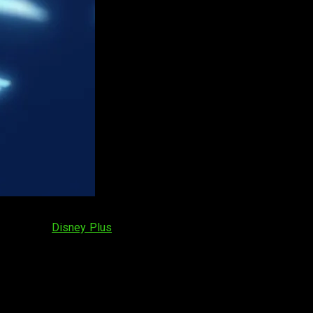
e 2024
en
Disney Plus
. En cuanto a la hora de lanzamiento, se