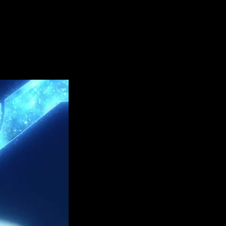
 al manga, sino también por las mejoras visuales que modernizan
este nuevo arco ha sido aclamada por su ritmo más cuidado y el
añol y legal