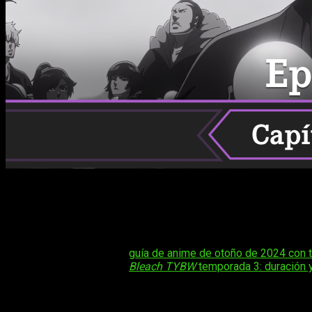
Aunque sigue siendo un tanto molesto que la serie se esté em
sus regiones, seguimos muy atentos al anime. A fin de cuent
seguidores. Por eso mismo os contamos todo sobre
cuándo
War
.
Tal vez te interese:
guía de anime de otoño de 2024 con 
Tal vez te interese:
Bleach TYBW
temporada 3: duración 
Bleach: Thousand-Year Blood War
(TYBW)
adapta el arco fin
los enfrentamientos definitivos entre los Shinigami y el temid