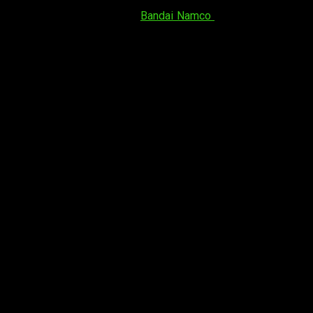
sido hasta el día de hoy, que
Bandai Namco
ha compartido su
 es que el juego
representará a la perfección los primeros
e su reserva y sus modos de juego.