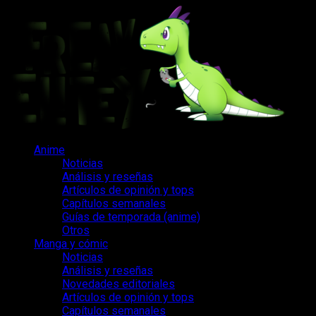
Saltar
al
contenido
Menú
Anime
principal
Noticias
Análisis y reseñas
Artículos de opinión y tops
Capítulos semanales
Guías de temporada (anime)
Otros
Manga y cómic
Noticias
Análisis y reseñas
Novedades editoriales
Artículos de opinión y tops
Capítulos semanales