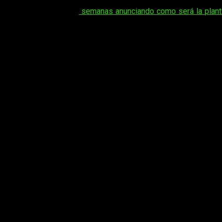
Pese a que llevamos
semanas anunciando como será la plant
fecha de lanzamiento
. Y es que aún quedan algunos meses pa
Como no podía ser de otra manera, la compañía ha celebrado l
arcos de la serie
, en concreto,
hasta la batalla contra Aize
Bleach Rebirth of Souls
confirma fecha 