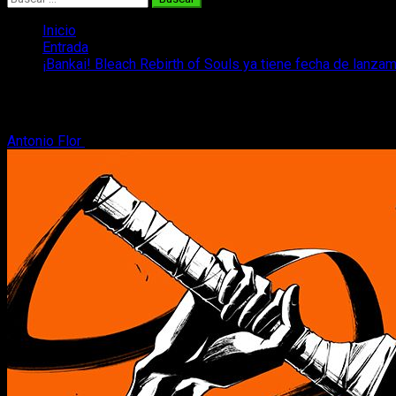
Inicio
Entrada
¡Bankai! Bleach Rebirth of Souls ya tiene fecha de lanza
¡Bankai! Bleach Rebirth of Souls ya tien
Antonio Flor
5 de diciembre, 2024
2 minutos de lectura