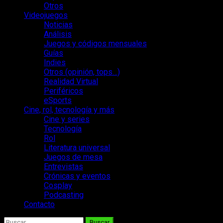
Otros
Videojuegos
Noticias
Análisis
Juegos y códigos mensuales
Guías
Indies
Otros (opinión, tops…)
Realidad Virtual
Periféricos
eSports
Cine, rol, tecnología y más
Cine y series
Tecnología
Rol
Literatura universal
Juegos de mesa
Entrevistas
Crónicas y eventos
Cosplay
Podcasting
Contacto
Buscar: