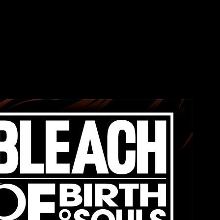
o de lucha. Pero además, c
ontaremos con un modo historia
uando más desesperada sea la situación, más poderosos nos
lo golpe.
emás, esta edición contará con un incentivo de reserva, un traje