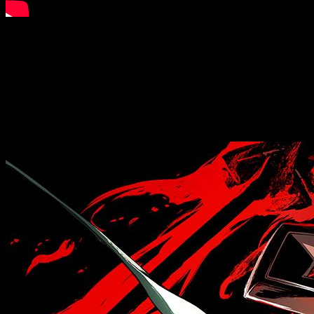
Y es que como podemos ver en el vídeo, los momentos más icó
secreto
, que nos permitirá conocer más detalles de algunos p
Además, han aprovechado la ocasión para desvelarnos otro
volveremos. Dicho de otra manera,
cuando estemos a punto 
Por último, se confirma que el juego llegará al mercado con un
para
Toshiro Hitsugaya
y
Yoruichi
basado en el último arco de