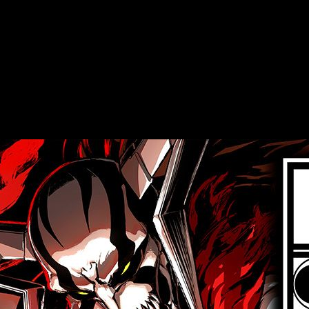
nicos de la serie serán fuertemente representados en el jueg
ersonajes.
 detalle de su sistema de combate. Y es que al parecer, c
de caer derrotados
, podremos derrotar a nuestro rival de un so
 precio muy atractivo,
contando la edición básica 69.99 €
. Ad
 la serie.