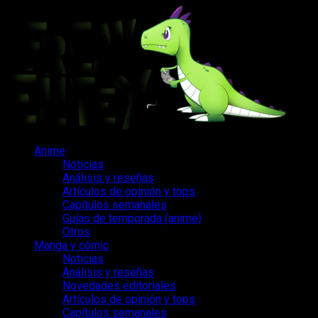
Saltar
al
contenido
Menú
Anime
principal
Noticias
Análisis y reseñas
Artículos de opinión y tops
Capítulos semanales
Guías de temporada (anime)
Otros
Manga y cómic
Noticias
Análisis y reseñas
Novedades editoriales
Artículos de opinión y tops
Capítulos semanales