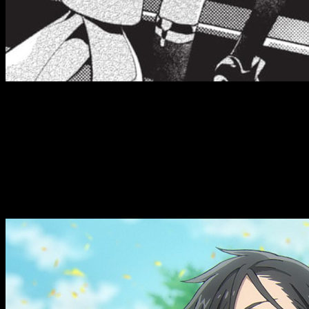
Tras más de medio año de inactividad, el manga de
Black But
Por el momento, empezaremos anunciando que ya es oficial,
el
Además, se ha dado una posible explicación a este parón tan p
serie
. Esto explicaría además, que el anime haya vuelto con 
momento,
ha acumulado 34 tomos publicados
.
Black Butler
regresa al manga y se podría