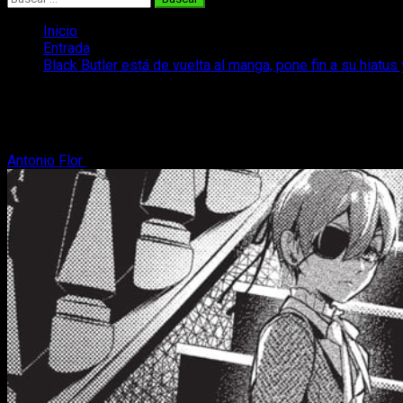
Inicio
Entrada
Black Butler está de vuelta al manga, pone fin a su hiatus
Black Butler está de vuelta al manga, pon
Tras un largo parón, el manga de Black Butler anuncia su fecha d
Antonio Flor
19 de marzo, 2025
2 minutos de lectura