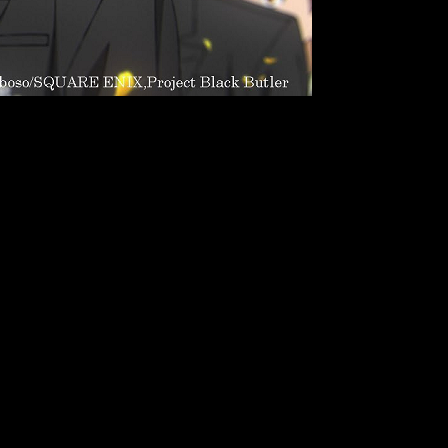
 programar sus próximas temporadas. No obstante, si la emisión
nio llamado Sebastian Michaelis. Sebastian se convierte en su
renatural, con un estilo victoriano y personajes complejos. La
.
l manga volverá a publicarse semanalmente a partir del próximo