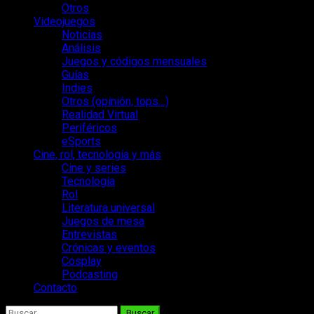
Otros
Videojuegos
Noticias
Análisis
Juegos y códigos mensuales
Guías
Indies
Otros (opinión, tops…)
Realidad Virtual
Periféricos
eSports
Cine, rol, tecnología y más
Cine y series
Tecnología
Rol
Literatura universal
Juegos de mesa
Entrevistas
Crónicas y eventos
Cosplay
Podcasting
Contacto
Buscar: