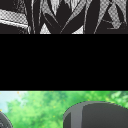
ler
ya está listo para volver, y es que además de su nueva fech
 manga volverá a publicarse el próximo 18 de abril
.
rolongado, y es que tanto la autora,
Yana Toboso
, como el ma
su cuarta temporada ahora, después de tantos años de parón. Ha
 estar preparando para su final: esta es 