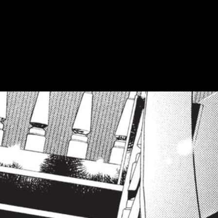
icación
ie.