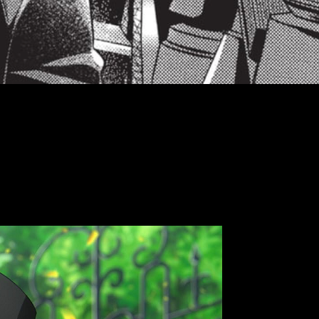
a de publicación, tenemos importante información al respecto.
nga, se preparan para su clímax,
al cual seguiría el final de la
blamos de una obra que lleva publicándose desde 2006 y por el
la nueva fecha