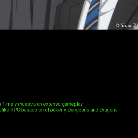
omento solo 18 tomos
, por lo que tiene trabajo de sobra para
es (manga y anime) se estén alineando.
co que, tras la muerte de sus padres, hace un pacto con un demo
familia. El manga combina elementos de misterio, acción y lo sob
o de la trama, que explora temas de lealtad, venganza y sacrificio
 su cuarta temporada, que cubre el arco del Colegio Público. E
als Time y muestra un extenso gameplay
guelike RPG basado en el póker y Dungeons and Dragons
os obligatorios están marcados con
*