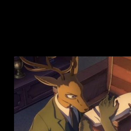
saciar sus instintos. Es tímido, introvertido y afable. Solo
quiere vivir con tranquilidad, pero un día conoce a
Haru
, una
coneja blanca enana. Dominado por su bestia interior, se
abalanzará sobre ella con intenciones dudosas, pero… ¿Es
amor o es instinto? El lobo gris se sumergirá en una disputa
con su yo interior buscando comprender quién es en realidad
y qué es lo que siente. ¿Amistad, instinto o amor?
Quién debo ser vs. quién quiero ser