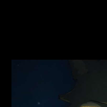
bajo el sempiterno abrazo de una naturaleza reprimida.
Para empezar, me gustaría esclarecer lo siguiente: la
afirmación de que
Beastars
es una serie para «furros» es,
cuando menos, desacertada. No solo por categorizarla bajo
una terminología despectiva, sino porque no se acerca —ni en
lo más mínimo— a la realidad. Aclarado este punto, ahora sí,
comenzaré a narrar aquestas mis impresiones al respecto de
una de las series que más me ha sorprendido en los últimos
años.
La supervivencia del más fuerte