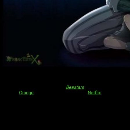
¡Hola, muy buenas amantes del anime y el manga!
Regresamos, una vez más, con una nueva reseña. En esta
ocasión os quiero hablar de
Beastars
, una producción del
estudio
Orange
licenciada en España por
Netflix
. Con un total
de 12 episodios, y bajo el marco de una narrativa
tremendamente peculiar, se nos cuenta una historia de
convivencia en donde animales antropomórficos deben
enfrentarse a sus instintos en pos de la sociedad. Así pues,
nos situaremos en un instinto como cualquier otro en donde
carnívoros y herbívoros tratan de hacer vida con normalidad