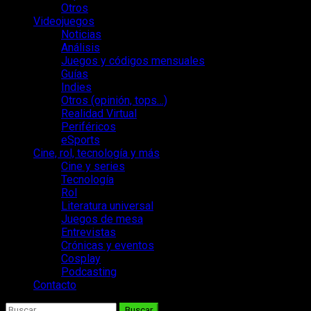
Otros
Videojuegos
Noticias
Análisis
Juegos y códigos mensuales
Guías
Indies
Otros (opinión, tops…)
Realidad Virtual
Periféricos
eSports
Cine, rol, tecnología y más
Cine y series
Tecnología
Rol
Literatura universal
Juegos de mesa
Entrevistas
Crónicas y eventos
Cosplay
Podcasting
Contacto
Buscar: