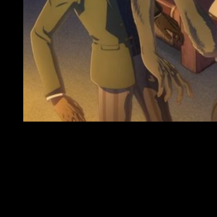
Beastars, reseña anime
Aunque la narrativa sigue muy de cerca a otros personajes
tales como el ya mencionado Louis, a Haru o a otros tantos, el
innegable dueño de la cámara de esta nuestra historia es
Legoshi. Tras el fatídico día en el cual casi se deja llevar por
sus ansias de sangre, el lobo gris protagonizara una historia
de autodescubrimiento muy potente. Debo confesar que, de
buenas a primeras, me mostré reticente a su visionado. Con
todo, una vez encendí el televisor, activé el buscador de