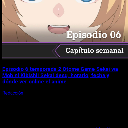
Episodio 6 temporada 2 Otome Game Sekai wa
Mob ni Kibishii Sekai desu, horario, fecha y
dónde ver online el anime
Redacción
5 de agosto, 2026
X
Facebook
Instagram
Youtube