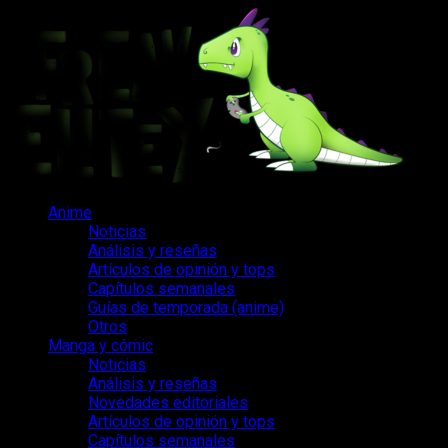
Saltar
al
contenido
Menú
Anime
principal
Noticias
Análisis y reseñas
Artículos de opinión y tops
Capítulos semanales
Guías de temporada (anime)
Otros
Manga y cómic
Noticias
Análisis y reseñas
Novedades editoriales
Artículos de opinión y tops
Capítulos semanales