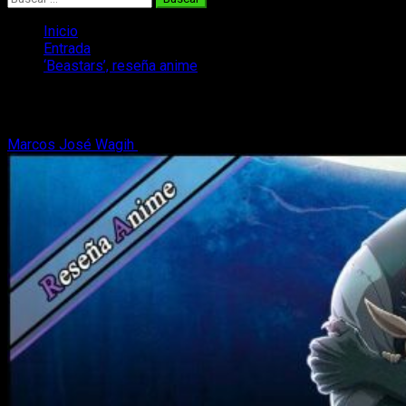
Inicio
Entrada
‘Beastars’, reseña anime
‘Beastars’, reseña anime
Marcos José Wagih
15 de abril, 2020
7 minutos de lectura