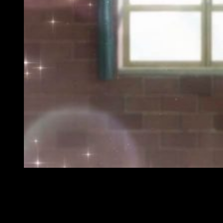
Beastars, reseña anime
Seré breve: me ha gustado
Beastars
. He disfrutado mucho de
su visionado y, aunque he tenido sentimientos encontrados
en más de una ocasión, me alegro de haberlo hecho. Estoy
esperando con ansias su segunda temporada y es que, al