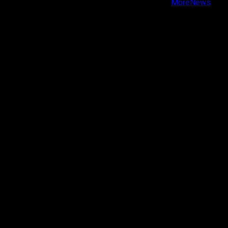
Copyright © Todos los derechos reservados.
|
MoreNews
por AF themes.