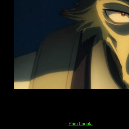
Beastars, reseña anime
La primera pregunta que uno se formularía al contemplar tan
peculiar imagen promocional sería: ¿qué es
Beastars
?
Crítica social, ostracismo y amor. Ya sea de una forma u otra,
el anime inspirado en la obra de
Paru Itagaki
nos transporta a