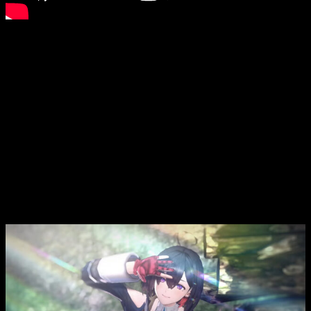
El tono más oscuro así como una protagonista más guerrera
le ha sentado de lujo a esta saga de rol.
Eso sí, el primer tráiler mostrado deja mucho más información
más allá de que estamos ante una nueva protagonista, Yumia.
Y es que además de
un mundo mucho más oscuro
que las
anteriores entregas, parece que la acción ocupará un lugar
mucho más importante.
Y es que a menudo, los combates tienen menos importancia
que la propia alquimia en esta saga, cosa que parece haber
cambiado para esta. Además,
las escenas
ingame
mostradas no dejan claro si el sistema de combate se ha
actualizado
para batallas de acción real, algo que aún no
hemos podido confirmar.