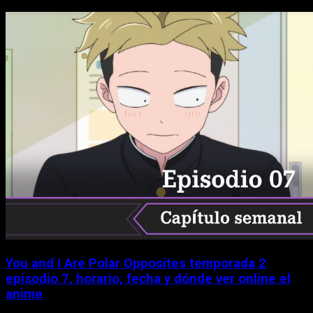
You and I Are Polar Opposites temporada 2
episodio 7, horario, fecha y dónde ver online el
anime