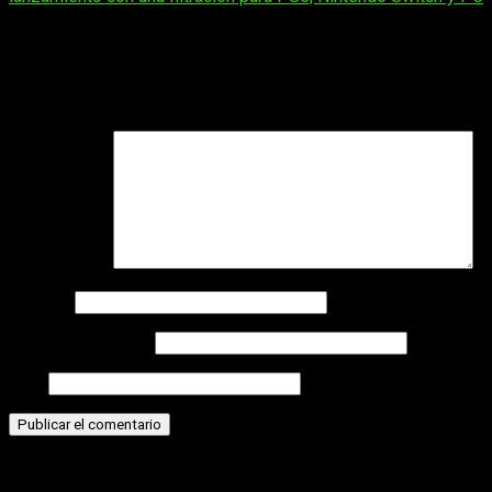
Deja una respuesta
Tu dirección de correo electrónico no será publicada.
Los
campos obligatorios están marcados con
*
Comentario
*
Nombre
Correo electrónico
Web
Historias relacionadas