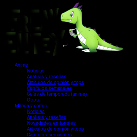
Saltar
al
contenido
Menú
Anime
principal
Noticias
Análisis y reseñas
Artículos de opinión y tops
Capítulos semanales
Guías de temporada (anime)
Otros
Manga y cómic
Noticias
Análisis y reseñas
Novedades editoriales
Artículos de opinión y tops
Capítulos semanales