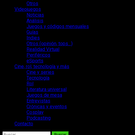
Otros
Videojuegos
Noticias
Análisis
Juegos y códigos mensuales
Guías
Indies
Otros (opinión, tops…)
Realidad Virtual
Periféricos
eSports
Cine, rol, tecnología y más
Cine y series
Tecnología
Rol
Literatura universal
Juegos de mesa
Entrevistas
Crónicas y eventos
Cosplay
Podcasting
Contacto
Buscar: