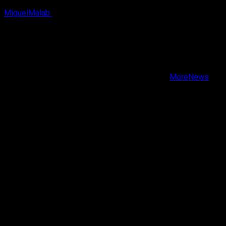
MiguelMalab
9 de agosto, 2026
X
Facebook
Instagram
Youtube
Copyright © Todos los derechos reservados.
|
MoreNews
por AF themes.