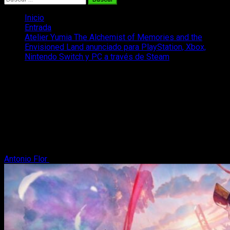
Inicio
Entrada
Atelier Yumia The Alchemist of Memories and the
Envisioned Land anunciado para PlayStation, Xbox,
Nintendo Switch y PC a través de Steam
Atelier Yumia The Alchemist of
Memories and the Envisioned Land
anunciado para PlayStation, Xbox,
Nintendo Switch y PC a través de
Steam
Antonio Flor
27 de agosto, 2024
2 minutos de lectura