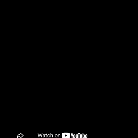
que se espera para comienzos del próximo año. Eso sí,
el
próximo 2 de septiembre tendrá lugar una retransmisión
en directo donde se darán nuevos detalles sobre esta
entrega.
Atelier Yumia The Alchemist of
Memories and the Envisioned Land
llegará a comienzos de 2025 y esto es
lo que sabemos