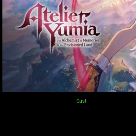
La saga por excelencia de rol de
Gust
regresa en 2025 con
Atelier Yumia The Alchemist of Memories & the Envisioned
Land
. El título ha sido anunciado para
PS4, PS5, Xbox One,
Xbox Series, Nintendo Switch y PC para Steam
, marcando
con ventana de lanzamiento el próximo 2025.
Por el momento, no tenemos más información más allá de