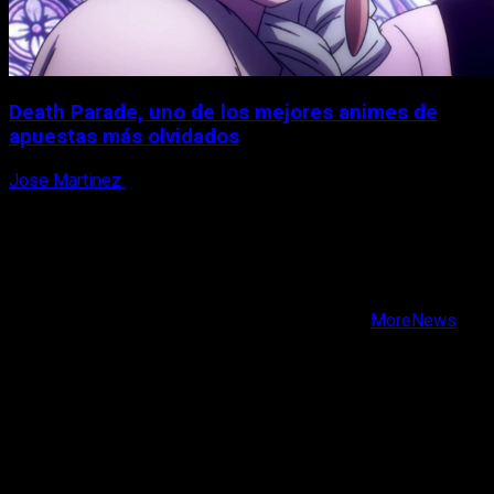
Death Parade, uno de los mejores animes de
apuestas más olvidados
Jose Martinez
7 de agosto, 2026
X
Facebook
Instagram
Youtube
Copyright © Todos los derechos reservados.
|
MoreNews
por AF themes.