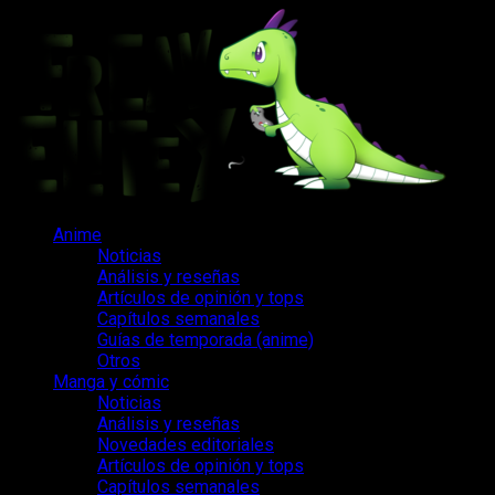
Saltar
al
contenido
Menú
Anime
principal
Noticias
Análisis y reseñas
Artículos de opinión y tops
Capítulos semanales
Guías de temporada (anime)
Otros
Manga y cómic
Noticias
Análisis y reseñas
Novedades editoriales
Artículos de opinión y tops
Capítulos semanales