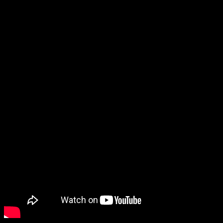
que conecta directamente c
on los temas centrales de
Assassination Classroom
: el crecimiento personal
, la
despedida y el impacto duradero de los lazos entre alumnos
y maestro.
Assassination Classroom
desvela el
tema principal de su película y ahora
tenemos más ganas de verla