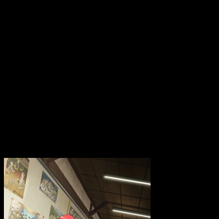
Esta nueva película se plantea como una obra pensada tanto
para los seguidores veteranos como para quienes se
acercaron a la serie a través del anime original. El tráiler
sugiere un ritmo más pausado y reflexivo, alejándose en parte
de la comedia explosiva para centrarse en el legado
emocional que dejó la historia.
La elección de Sorō Tomonari como intérprete del tema
principal refuerza esa intención, apostando por una canción
que busca resonar a nivel sentimental con el público.
Visualmente, el filme mantiene el estilo característico de la
franquicia, con una animación cuidada y una puesta en escena
que enfatiza las expresiones de los personajes y los
pequeños detalles narrativos. El tráiler también deja entrever
que la película profundizará en recuerdos, momentos clave y
reflexiones que complementan el relato ya conocido.