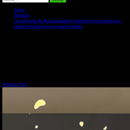
Inicio
Entrada
La película de Assassination Classroom presenta su
tema principal con un nuevo tráiler
La película de Assassination
Classroom presenta su tema principal
con un nuevo tráiler
Assassination Classroom se prepara para su llegada a los
cines con un nuevo tráiler de su película que se estrenará en
2026.
Antonio Flor
15 de diciembre, 2025
2 minutos de lectura