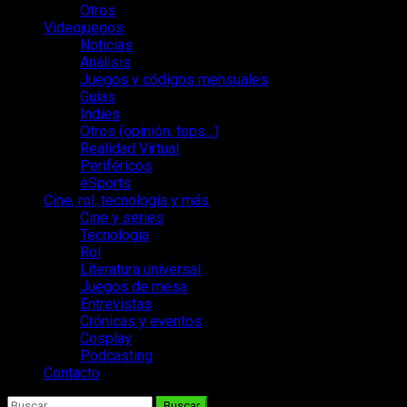
Otros
Videojuegos
Noticias
Análisis
Juegos y códigos mensuales
Guías
Indies
Otros (opinión, tops…)
Realidad Virtual
Periféricos
eSports
Cine, rol, tecnología y más
Cine y series
Tecnología
Rol
Literatura universal
Juegos de mesa
Entrevistas
Crónicas y eventos
Cosplay
Podcasting
Contacto
Buscar: