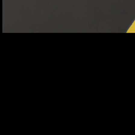
La clase más experta de todas regresa en 2026.
La franquicia de
Assassination Classroom
vuelve a captar la
atención de los fans con la publicación de un
nuevo tráiler
de su próxima película
, y que además de desvelar
importantes detalles sobre su trama y los nuevos personajes,
también ha presentado su tema principal.
Este estará
interpretado por Sorō Tomonari
, una elección
que refuerza el enfoque nostálgico y reflexivo de esta nueva
producción cinematográfica. El tráiler presenta una
combinación de escenas inéditas y momentos reconocibles
para quienes ya conocen la historia, destacando el fuerte
componente emocional que siempre ha definido a la saga.
La música juega un papel clave en este adelanto,
acompañando las imágenes con una atmósfera melancólica