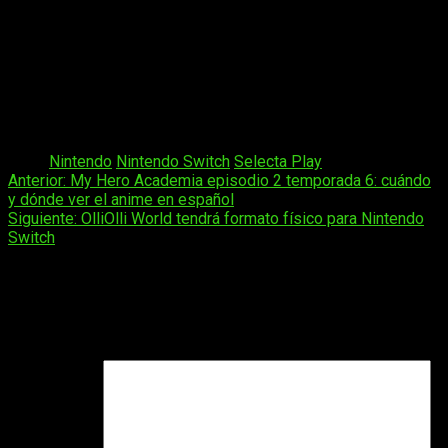
sistema roguelike.
Gana recompensas y desbloquea nuevas historias
y destinos
al llegar al Ojo con tantas Pupilas como
puedas.
Tags:
Nintendo
Nintendo Switch
Selecta Play
Navegación
Anterior:
My Hero Academia episodio 2 temporada 6: cuándo
y dónde ver el anime en español
de
Siguiente:
OlliOlli World tendrá formato físico para Nintendo
entradas
Switch
Deja una respuesta
Tu dirección de correo electrónico no será publicada.
Los
campos obligatorios están marcados con
*