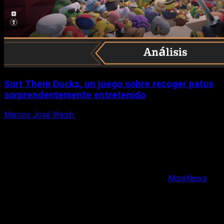
Sort Them Ducks, un juego sobre recoger patos
sorprendentemente entretenido
Marcos José Wagih
8 de agosto, 2026
X
Facebook
Instagram
Youtube
Copyright © Todos los derechos reservados.
|
MoreNews
por AF themes.