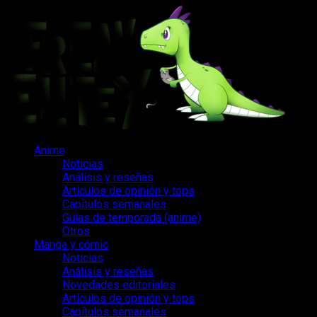
Saltar
al
contenido
Menú
Anime
principal
Noticias
Análisis y reseñas
Artículos de opinión y tops
Capítulos semanales
Guías de temporada (anime)
Otros
Manga y cómic
Noticias
Análisis y reseñas
Novedades editoriales
Artículos de opinión y tops
Capítulos semanales