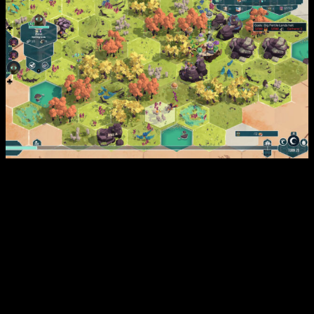
Jugarás como el
Viento
que guía a las
Pupilas
, una
tribu
que
debe alcanzar el
centro del mundo
. Tendrás
que
gestionar
los
recursos
necesarios para el Viaje,
los
edificios
y la
vida
de estos pequeños
seres
conectados con la naturaleza
. Ayúdalas a ser más
sabias gracias a la
agricultura
, la
artesanía
y
la
investigación
científica
y
espiritual
. Mas no te relajes,
pues debes asegurarte de que tus Pupilas sigan con vida y
no les sorprenda la
inundación
.
As Far As The Eye
es un
juego de gestión por turnos de