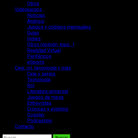
Otros
Videojuegos
Noticias
Análisis
Juegos y códigos mensuales
Guías
Indies
Otros (opinión, tops…)
Realidad Virtual
Periféricos
eSports
Cine, rol, tecnología y más
Cine y series
Tecnología
Rol
Literatura universal
Juegos de mesa
Entrevistas
Crónicas y eventos
Cosplay
Podcasting
Contacto
Buscar: