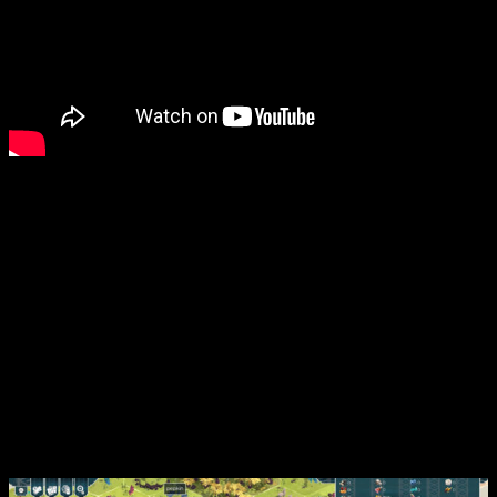
Despierta, hínchate y elévate, Viento.
Es hora de que me
traigas a las
Pupilas
dispersas por el mundo y de que las
guíes. No te preocupes, te reconocerán tan pronto sientan tu
aliento en la cara y vean sus ponchos de lana agitándose; lo
harán porque te están esperando. Acaríciales los pies,
méceles el cuerpo, levanta su espíritu e
insúflales
esperanza
y
perseverancia
.
No escatimes en las ráfagas
que les harán darse cuenta de
que
el camino es largo y debe continuar
, siempre, hasta
mí.
Sobre
As Far As The Eye