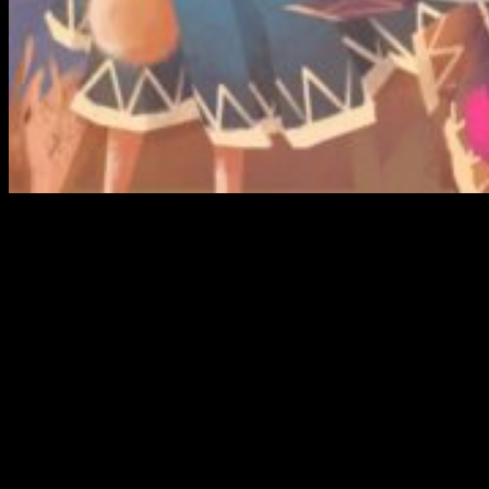
Selecta Play
traerá de la mano de
Red Art Games
la versión
física de
As Far As The Eye
para
Nintendo Switch
. Tendrá un
precio de 29,99 € y la fecha de lanzamiento oficial se
anunciará próximamente. El juego ha sido enmarcado dentro
del PEGI 3 y llegará con textos en español. También incluirá
localización al inglés, francés, alemán, polaco, ruso, chino
simplificado, chino tradicional y japonés.