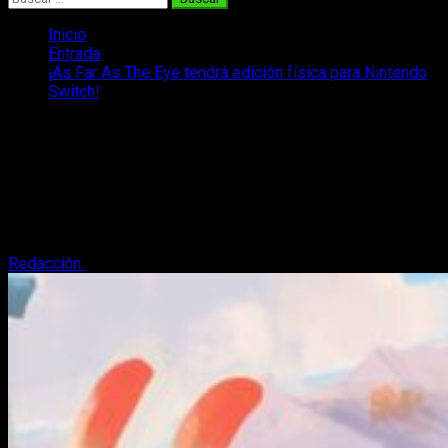
Inicio
Entrada
¡As Far As The Eye tendrá edición física para Nintendo
Switch!
¡As Far As The Eye tendrá edición
física para Nintendo Switch!
¡El videojuego As Far As The Eye llegará en formato físico
con textos en español a Nintendo Switch mediante Selecta
Play!
Redacción
4 de octubre, 2022
4 minutos de lectura