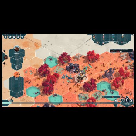
una tribu nómada.
Empieza un nuevo Viaje generado de
forma procedural y sobrevive, parada tras parada, hasta llegar
al
Ojo
.
Características
Elige el mejor
camino
para que tu tribu pueda
llegar
hasta el Ojo
.
Explora
,
estudia
e
investiga
sitios de interés en busca
de tesoros perdidos en una aventura generada de forma