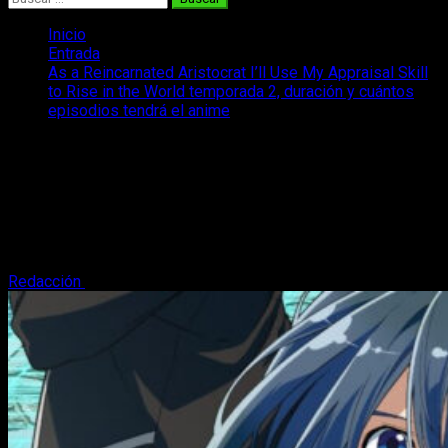
Inicio
Entrada
As a Reincarnated Aristocrat I’ll Use My Appraisal Skill
to Rise in the World temporada 2, duración y cuántos
episodios tendrá el anime
As a Reincarnated Aristocrat I’ll Use
My Appraisal Skill to Rise in the World
temporada 2, duración y cuántos
episodios tendrá el anime
Redacción
22 de septiembre, 2024
3 minutos de lectura