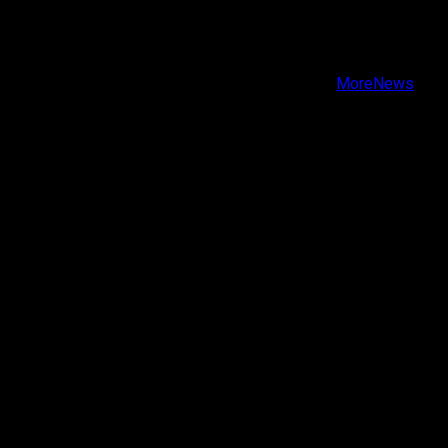
Facebook
Instagram
Youtube
Copyright © Todos los derechos reservados.
|
MoreNews
por AF themes.