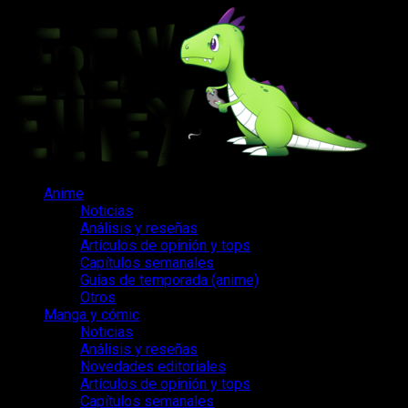
Saltar
al
contenido
Menú
Anime
principal
Noticias
Análisis y reseñas
Artículos de opinión y tops
Capítulos semanales
Guías de temporada (anime)
Otros
Manga y cómic
Noticias
Análisis y reseñas
Novedades editoriales
Artículos de opinión y tops
Capítulos semanales