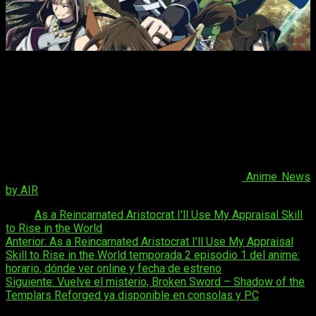
La segunda temporada contará con 12 episodios
,
basándonos en los datos de la primera temporada.
Sin
embargo, esta información no es oficial y está sujeta a
cambios. Una vez que se confirme la duración y el número de
episodios, actualizaremos este texto para proporcionar la
información más precisa posible. Los fanáticos podrán
disfrutar de esta emocionante temporada a través de
plataformas de streaming oficiales, donde se transmitirá de
manera legal.
Se ha confirmado la información.
Anime News
by AIR
ha corroborado que tendrá 12 episodios.
Tags:
As a Reincarnated Aristocrat I'll Use My Appraisal Skill
to Rise in the World
Navegación
Anterior:
As a Reincarnated Aristocrat I’ll Use My Appraisal
Skill to Rise in the World temporada 2 episodio 1 del anime:
de
horario, dónde ver online y fecha de estreno
entradas
Siguiente:
Vuelve el misterio, Broken Sword – Shadow of the
Templars Reforged ya disponible en consolas y PC