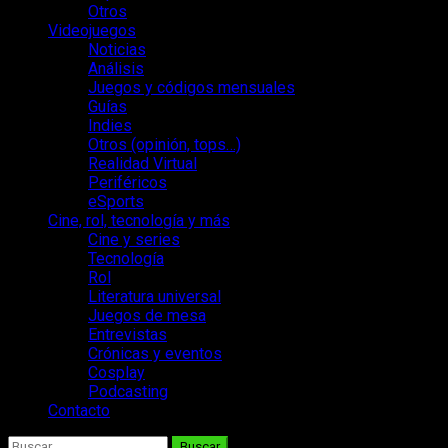
Otros
Videojuegos
Noticias
Análisis
Juegos y códigos mensuales
Guías
Indies
Otros (opinión, tops…)
Realidad Virtual
Periféricos
eSports
Cine, rol, tecnología y más
Cine y series
Tecnología
Rol
Literatura universal
Juegos de mesa
Entrevistas
Crónicas y eventos
Cosplay
Podcasting
Contacto
Buscar: