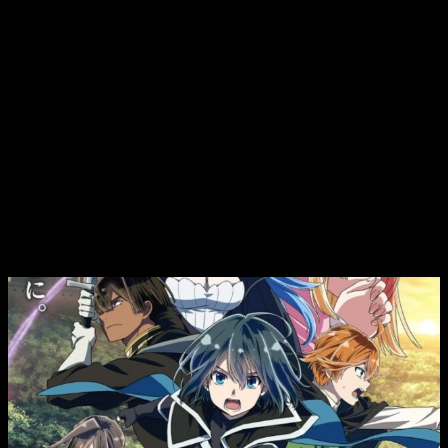
esperan ver cómo Ars continúa evolucionando en su
viaje
y las nuevas adversidades que enfrentará en su camino.
La serie promete más batallas estratégicas y un desarrollo
aún más profundo de sus personajes, manteniendo la esencia
que la ha hecho popular. La mezcla de fantasía y estrategia
asegura que los seguidores se mantengan cautivados
mientras Ars busca conquistar el mundo que lo rodea.
¿Cuántos episodios tendrá el anime de
As a Reincarnated Aristocrat I’ll Use My
Appraisal Skill to Rise in the World
temporada 2?