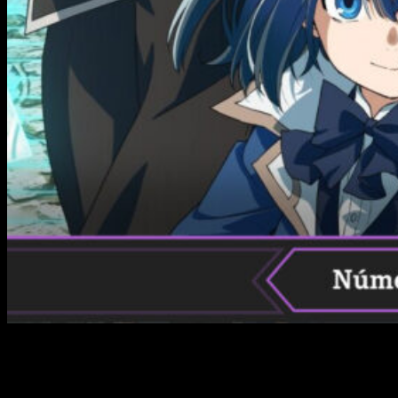
La
temporada 2
de
As a Reincarnated Aristocrat, I’ll Use
My Appraisal Skill to Rise in the World
está generando gran
expectación entre los fanáticos del anime, y es por eso