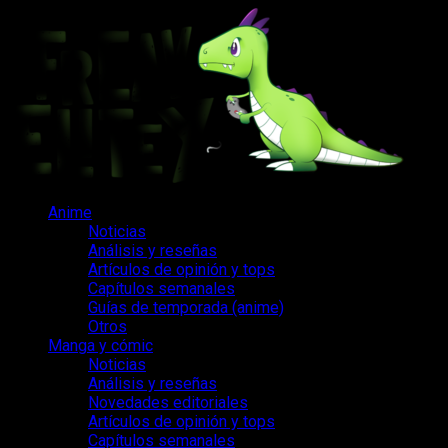
Saltar
al
contenido
Menú
Anime
principal
Noticias
Análisis y reseñas
Artículos de opinión y tops
Capítulos semanales
Guías de temporada (anime)
Otros
Manga y cómic
Noticias
Análisis y reseñas
Novedades editoriales
Artículos de opinión y tops
Capítulos semanales