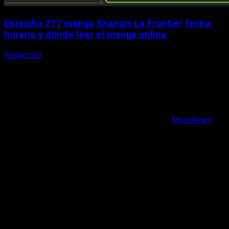
Episodio 277 manga Shangri-La Frontier fecha,
horario y dónde leer el manga online
Redacción
3 de agosto, 2026
X
Facebook
Instagram
Youtube
Copyright © Todos los derechos reservados.
|
MoreNews
por AF themes.