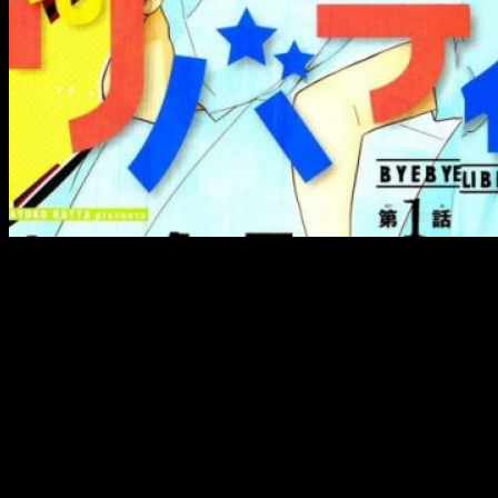
¡Nana Hoshiki, próxima
mangaka
!
Una joven de
13 años
ha hecho su debut en la
revista
Bessatsu Margaret
que salió a la venta el 13 de
febrero.
Hoshiki
fue la ganadora de la competición «Manga
School», que se hace mensualmente con el propósito de
enseñar a nuevos artistas. Su obra publicada en la revista
cuenta de
16 páginas
, titulado
Inshin no Yuki
.
El manga cuenta la historia de una chica que no le gusta ni
disgusta nada en particular. Un día estaba esperando junto a