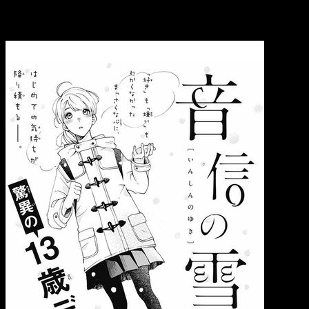
un chico alegre en la estación, entonces se da cuenta que
quizá después de todo le gusta la nieve.