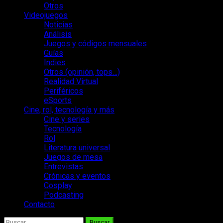
Otros
Videojuegos
Noticias
Análisis
Juegos y códigos mensuales
Guías
Indies
Otros (opinión, tops…)
Realidad Virtual
Periféricos
eSports
Cine, rol, tecnología y más
Cine y series
Tecnología
Rol
Literatura universal
Juegos de mesa
Entrevistas
Crónicas y eventos
Cosplay
Podcasting
Contacto
Buscar: