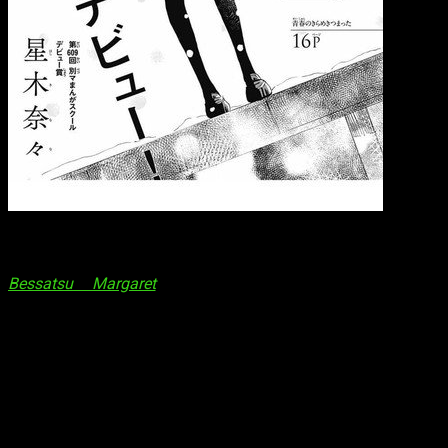
Sobre el concurso
Bessatsu Margaret
hace regularmente competiciones
enfocadas especialmente para estudiantes de primaria y
secundaria. Hoshiki ganó el premio de forma notoria porque
no hubo restricción de edad en el concurso. Los lectores
alabaron su calidad
siendo
impresionante incluso para
los artistas adultos
.
La revista saca nuevos artistas al mundo cada mes. Las
historias que entran en la categoría
manga
tienen que ser