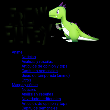
Saltar
al
contenido
Menú
Anime
principal
Noticias
Análisis y reseñas
Artículos de opinión y tops
Capítulos semanales
Guías de temporada (anime)
Otros
Manga y cómic
Noticias
Análisis y reseñas
Novedades editoriales
Artículos de opinión y tops
Capítulos semanales