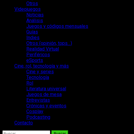
Otros
Videojuegos
Noticias
Análisis
Juegos y códigos mensuales
Guías
Indies
Otros (opinión, tops…)
Realidad Virtual
Periféricos
eSports
Cine, rol, tecnología y más
Cine y series
Tecnología
Rol
Literatura universal
Juegos de mesa
Entrevistas
Crónicas y eventos
Cosplay
Podcasting
Contacto
Buscar: