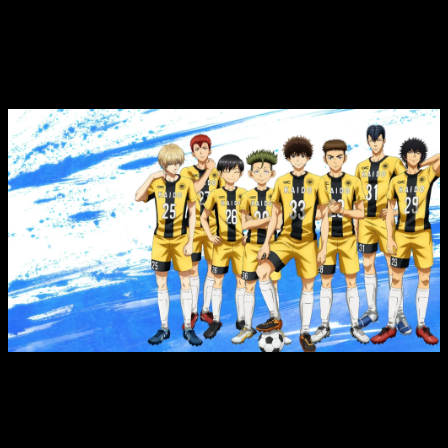
esto es lo que sabemos de su estreno
que será muy cercano al final del
manga
Respecto a su fecha de estreno, es poco probable que sea
en 2025, pues gran parte de los animes de la temporada de
otoño ya están lanzados.
Aunque no nos extrañaría que se
estrene en la temporada de invierno (enero de 2026) o