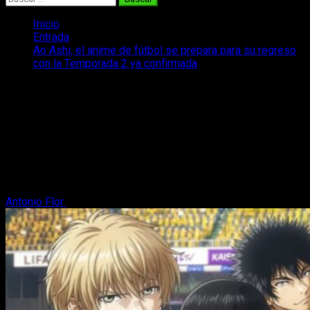
Inicio
Entrada
Ao Ashi, el anime de fútbol se prepara para su regreso
con la Temporada 2 ya confirmada
Ao Ashi, el anime de fútbol se prepara
para su regreso con la Temporada 2 ya
confirmada
Se confirma la Temporada 2 de Ao Ashi, uno de los animes de
fútbol mejor valorados y que se prepara para el final del
manga.
Antonio Flor
23 de abril, 2025
2 minutos de lectura