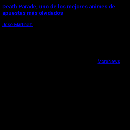
Death Parade, uno de los mejores animes de
apuestas más olvidados
Jose Martinez
7 de agosto, 2026
X
Facebook
Instagram
Youtube
Copyright © Todos los derechos reservados.
|
MoreNews
por AF themes.