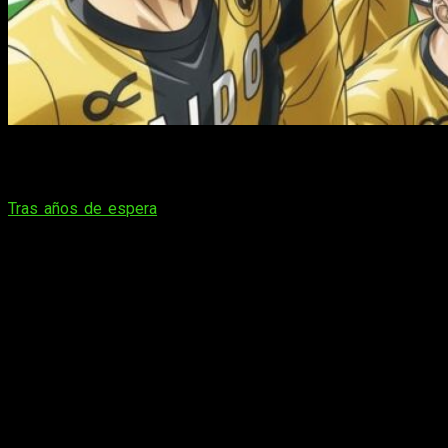
Posiblemente haga falta una tercera temporada o cuarta
temporada para cubrir todo el manga.
Tras años de espera
,
Ao Ashi
confirma
su Temporada 2
, y
es que todo parece indicar que en 2026 regresará el mejor
anime de fútbol. La espera se ha hecho de rogar, ya que
la
primera adaptación se lanzó en 2022, aunque hay buenos
motivos para justificar la espera
.
Y es que con 24 capítulos lanzados
, adaptaba los doce
primeros tomos del manga,
en concreto 117 capítulos
. De
este modo, era de esperar que el manga necesitara oxígeno y
muchos capítulos nuevos antes de que se lanzase una
segunda temporada.
Ao Ashi regresa con su Temporada 2 y