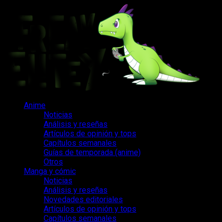
Saltar
al
contenido
Menú
Anime
principal
Noticias
Análisis y reseñas
Artículos de opinión y tops
Capítulos semanales
Guías de temporada (anime)
Otros
Manga y cómic
Noticias
Análisis y reseñas
Novedades editoriales
Artículos de opinión y tops
Capítulos semanales