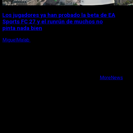
Los jugadores ya han probado la beta de EA
Sports FC 27 y el runrún de muchos no
pinta nada bien
MiguelMalab
9 de agosto, 2026
X
Facebook
Instagram
Youtube
Copyright © Todos los derechos reservados.
|
MoreNews
por AF themes.