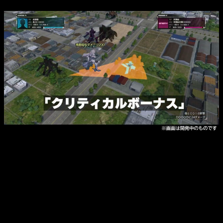
La resaca del evento deja buenas noticias en formato digital.
Actualmente, las rebajas de verano de
Muv-Luv
siguen
activas en
Steam
.
Valve
ofrece descuentos increíbles para
toda la saga. El título original cuenta con una rebaja récord del
60 % y otras entregas de la franquicia lucen precios
fantásticos. Sus reducciones oscilan entre un 30 % y un 55 %.
Definitivamente, es el momento perfecto para completar tu
colección.