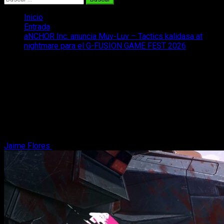
Inicio
Entrada
aNCHOR Inc. anuncia Muv-Luv – Tactics kalidasa at
nightmare para el G-FUSION GAME FEST 2026
aNCHOR Inc. anuncia Muv-Luv –
Tactics kalidasa at nightmare para el G-
FUSION GAME FEST 2026
aNCHOR Inc. confirma que editará Muv-Luv: Tactics kalidasa
at nightmare. Conoce los detalles de su presentación en G-
FUSION.
Jaime Flores
30 de junio, 2026
2 minutos de lectura