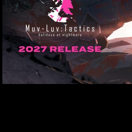
La compañía
aNCHOR Inc.
ha anunciado oficialmente que
actuará como editora del más reciente título de la franquicia,
Muv-Luv – Tactics kalidasa at nightmare
, el cual está
siendo desarrollado por el estudio
fuzz, Inc
. En
consecuencia, el juego hizo su gran debut en el stand de
Famitsu durante el prestigioso evento
G-FUSION GAME
FEST
, que se celebró con gran éxito en la ciudad de
Shenzhen, China, el pasado fin de semana del 27 y 28 de junio