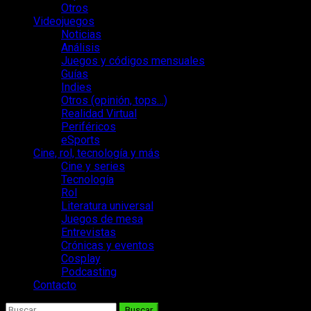
Otros
Videojuegos
Noticias
Análisis
Juegos y códigos mensuales
Guías
Indies
Otros (opinión, tops…)
Realidad Virtual
Periféricos
eSports
Cine, rol, tecnología y más
Cine y series
Tecnología
Rol
Literatura universal
Juegos de mesa
Entrevistas
Crónicas y eventos
Cosplay
Podcasting
Contacto
Buscar: