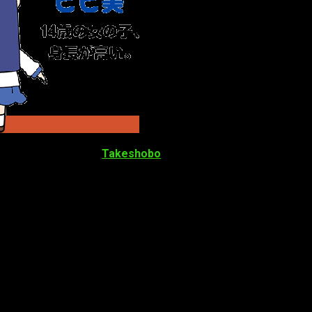
 lo terminó en 2015.
Takeshobo
realizó el primer tomo impr
ril del mismo año. El manga tendrá una tercera temporada el
10 
temas diversos, dramatizaciones, parodias y
gags
; no tiene 
g
diferente.
d, se centra entorno a dos chicas de 14 años, la pequeña Popuko 