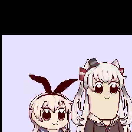
Finaliza la emisión de
Pop Team Epic
Amazon Japan
está finalizando el anime
Pop Team Epic
del 
comentarios y un folleto.