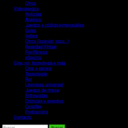
Otros
Videojuegos
Noticias
Análisis
Juegos y códigos mensuales
Guías
Indies
Otros (opinión, tops…)
Realidad Virtual
Periféricos
eSports
Cine, rol, tecnología y más
Cine y series
Tecnología
Rol
Literatura universal
Juegos de mesa
Entrevistas
Crónicas y eventos
Cosplay
Podcasting
Contacto
Buscar: