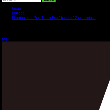
Inicio
Entrada
El anime de ‘Pop Team Epic’ tendrá 12 episodios
El anime de ‘Pop Team Epic’ tendrá 12 e
Mei
19 de noviembre, 2017
2 minutos de lectura