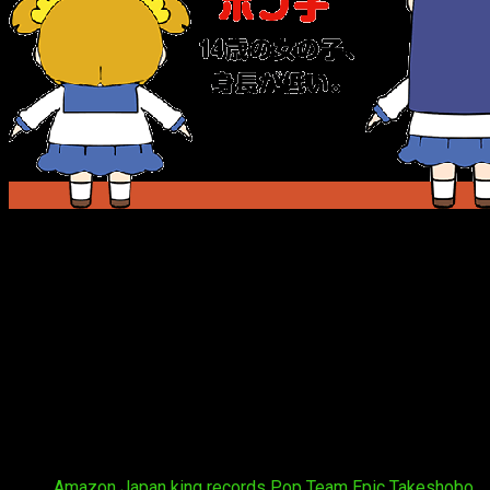
Ōkawa
lanzó el manga en la web
Manga Life Win
en 2014, y
segunda temporada en febrero del 2016, y terminó el 30 de ab
famosos más allá de
Japón
.
El estilo y situaciones que se presentan suelen incluir 
protagonistas
Popuko
y
Pipimi
realizando una parodia o un
ga
Sinopsis
La historia es un tanto surrealista y rompe la cuarta pare
William Shakespeare: “
No hay oscuridad, solo ignoracia
“.
Tags:
Amazon Japan
king records
Pop Team Epic
Takeshobo