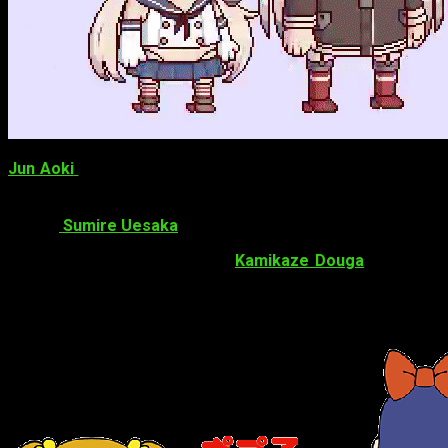
Jun Aoki
(
Oshiruko – The Summertime Mischief
,
Stephan no
serán los directores de la serie. Asimismo,
Kotaro Sudo
es 
Kanegae
es el director de sonido junto a
Glovision
. Seguid
sonora.
Sumire Uesaka
está al cargo del
openning
, «
Pop Tea
Como se anunció previamente,
Kamikaze Douga
estará al c
como «un anime cutre»; se estrenará en
enero de 2018
, aunqu
Datos sobre
Pop Team Epic