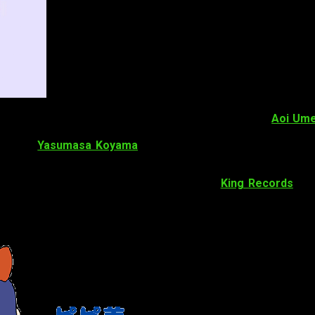
 Ongaeshi
,
#1 Adachin mo Keitai ga Hoshii da chin!
) y
Aoi Ume
el productor y
Aoki
estará a cargo de los guiones. Por otro la
amente,
Yasumasa Koyama
es el encargado de los efectos de
m Epic
«.
argo de la animación de la serie. Mientras,
King Records
se e
e inicialmente estaba planeado estrenarse en octubre.