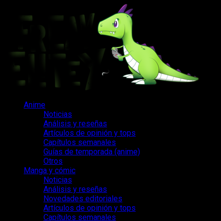
Saltar
al
contenido
Menú
Anime
principal
Noticias
Análisis y reseñas
Artículos de opinión y tops
Capítulos semanales
Guías de temporada (anime)
Otros
Manga y cómic
Noticias
Análisis y reseñas
Novedades editoriales
Artículos de opinión y tops
Capítulos semanales