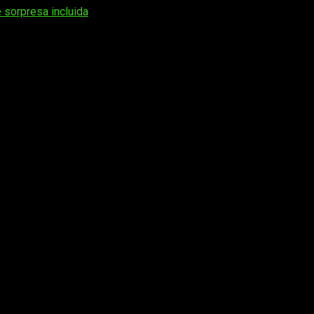
 sorpresa incluida
os obligatorios están marcados con
*