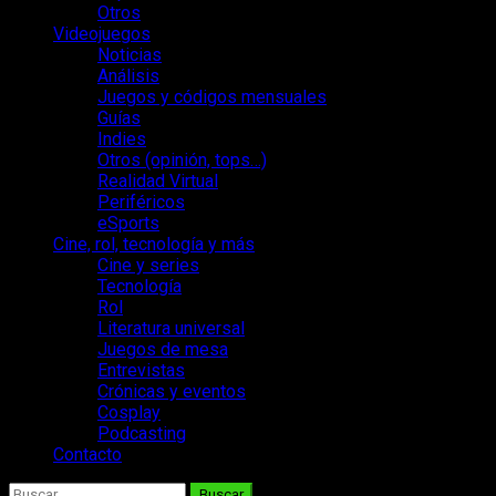
Otros
Videojuegos
Noticias
Análisis
Juegos y códigos mensuales
Guías
Indies
Otros (opinión, tops…)
Realidad Virtual
Periféricos
eSports
Cine, rol, tecnología y más
Cine y series
Tecnología
Rol
Literatura universal
Juegos de mesa
Entrevistas
Crónicas y eventos
Cosplay
Podcasting
Contacto
Buscar: