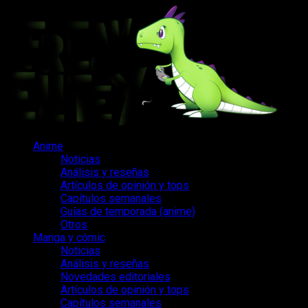
Saltar
al
contenido
Menú
Anime
principal
Noticias
Análisis y reseñas
Artículos de opinión y tops
Capítulos semanales
Guías de temporada (anime)
Otros
Manga y cómic
Noticias
Análisis y reseñas
Novedades editoriales
Artículos de opinión y tops
Capítulos semanales