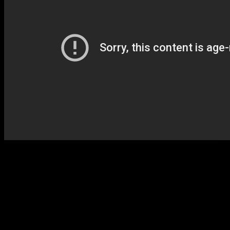
Sinopsis
Hyodō Issei es un chico de instituto bastante
pervertido. Sin esperarselo, consigue salir en una
cita con una chica llamada Asano Yūma. Pero no
todo es tan bonito como piensa. La chica resulta
ser un ángel caído con la misión de eliminar a
Issei. Tras ser atravesado por una lanza, cree que