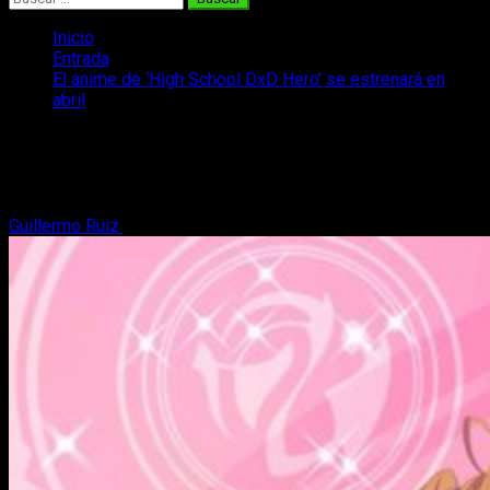
Inicio
Entrada
El anime de ‘High School DxD Hero’ se estrenará en
abril
El anime de ‘High School DxD Hero’ se
estrenará en abril
Guillermo Ruiz
18 de enero, 2018
2 minutos de lectura