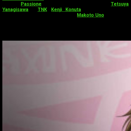
de
Passione
, sustituyendo a
Tetsuya
Yanagisawa
y
TNK
.
Kenji Konuta
se encargará de la
composición de la serie. Por último,
Makoto Uno
trabajará en
el diseño de los personajes.
Datos sobre
High School DxD