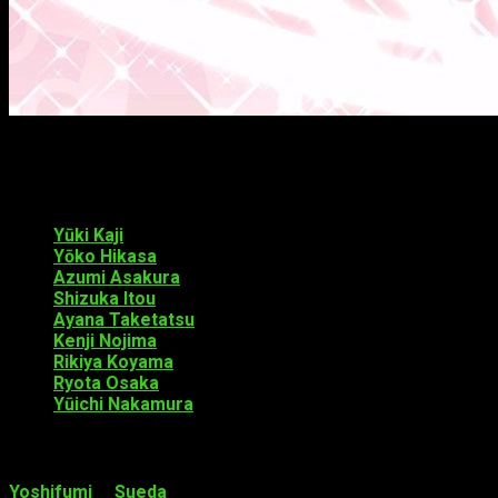
Reparto de voces
El reparto que participará en esta 4.ª temporada incluye a:
Yūki Kaji
interpretará a Issei Hyōdō
Yōko Hikasa
interpretará a Rias Gremory
Azumi Asakura
interpretará a Asia Argento
Shizuka Itou
interpretará a Akeno Himejima
Ayana Taketatsu
interpretará a Koneko Tōjō
Kenji Nojima
interpretará a Yūto Kiba
Rikiya Koyama
interpretará a Azazel
Ryota Osaka
interpretará a Vali Lucifer
Yūichi Nakamura
interpretará a Sairaorg Bael
Staff
Yoshifumi Sueda
dirigirá la serie con animación