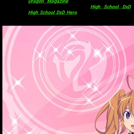
La revista
Dragon Magazine
ha desvelado la fecha de
estreno de la nueva temporada de
High School DxD
.
Finalmente,
High School DxD Hero
se estrenará en
abril
de
este año.