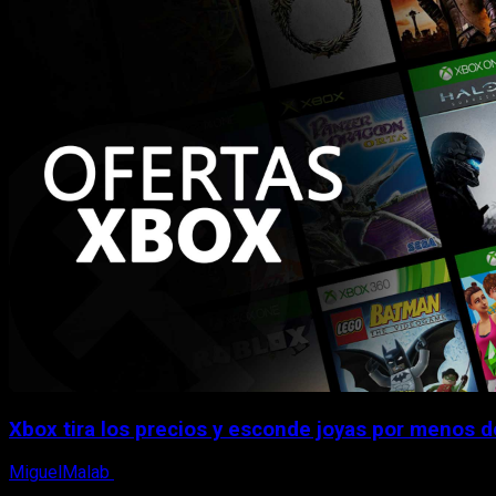
Xbox tira los precios y esconde joyas por menos 
MiguelMalab
5 de agosto, 2026