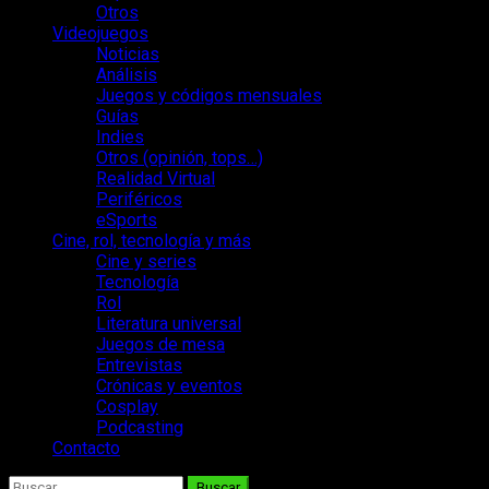
Otros
Videojuegos
Noticias
Análisis
Juegos y códigos mensuales
Guías
Indies
Otros (opinión, tops…)
Realidad Virtual
Periféricos
eSports
Cine, rol, tecnología y más
Cine y series
Tecnología
Rol
Literatura universal
Juegos de mesa
Entrevistas
Crónicas y eventos
Cosplay
Podcasting
Contacto
Buscar: