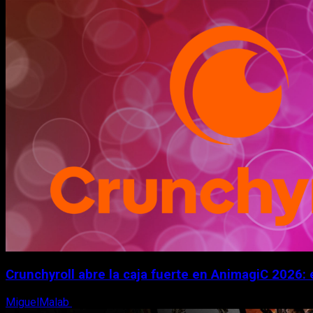
Crunchyroll abre la caja fuerte en AnimagiC 2026: 
MiguelMalab
5 de agosto, 2026