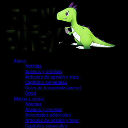
Saltar
al
contenido
Menú
Anime
principal
Noticias
Análisis y reseñas
Artículos de opinión y tops
Capítulos semanales
Guías de temporada (anime)
Otros
Manga y cómic
Noticias
Análisis y reseñas
Novedades editoriales
Artículos de opinión y tops
Capítulos semanales