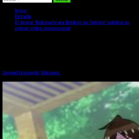
Inicio
Entrada
El anime ‘Bokutachi wa Benkyō ga Dekinai’ publica su
primer vídeo promocional
El anime ‘Bokutachi wa Benkyō ga
Dekinai’ publica su primer vídeo
promocional
Ismael Izquierdo Márquez
3 de diciembre, 2018
3 minutos de
lectura