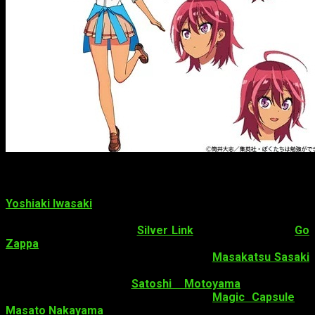
Staff
Yoshiaki Iwasaki
(
Love Hina
,
Hayate no Gotoku!
,
Last Period:
Owari naki Rasen no Monogatari
) dirige el anime
Bokutachi
wa Benkyō ga Dekinai
en
Silver Link
y
Avro Animation
.
Go
Zappa
(
Hoshizora e Kakaru Hashi
,
Beatless
,
Myself; Yourself
)
está a cargo de la redacción de la serie.
Masakatsu Sasaki
(
Saki
,
Seiyu’s Life!
,
A-Channel
) es la encargada del diseño de
personajes. Además,
Satoshi Motoyama
(
SukaSuka
,
Oreimo
) es el director de sonido en
Magic Capsule
, y
Masato Nakayama
es el compositor de la música.