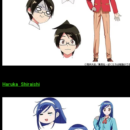
Haruka Shiraishi
(Kirie Motoba de
Himōto! Umaru-chan
,
Asirpa de
Golden Kamuy
) como Fumino Furuhashi.