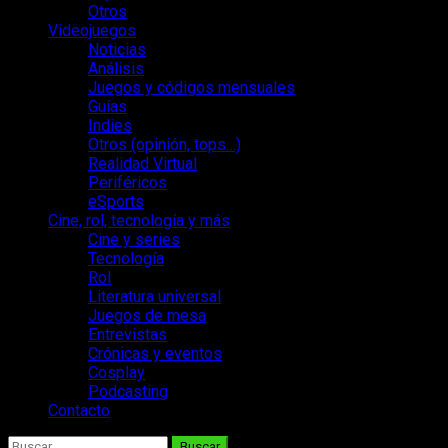
Otros
Videojuegos
Noticias
Análisis
Juegos y códigos mensuales
Guías
Indies
Otros (opinión, tops…)
Realidad Virtual
Periféricos
eSports
Cine, rol, tecnología y más
Cine y series
Tecnología
Rol
Literatura universal
Juegos de mesa
Entrevistas
Crónicas y eventos
Cosplay
Podcasting
Contacto
Buscar: