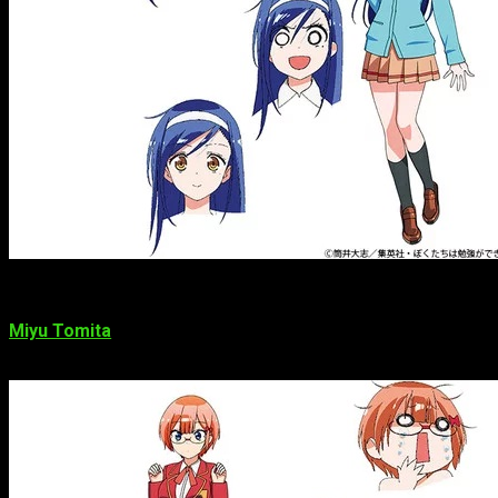
Miyu Tomita
(Riko de
Made in Abyss
, Yume Nijino de
Aikatsu
Stars!
) como Rizu Ogata.