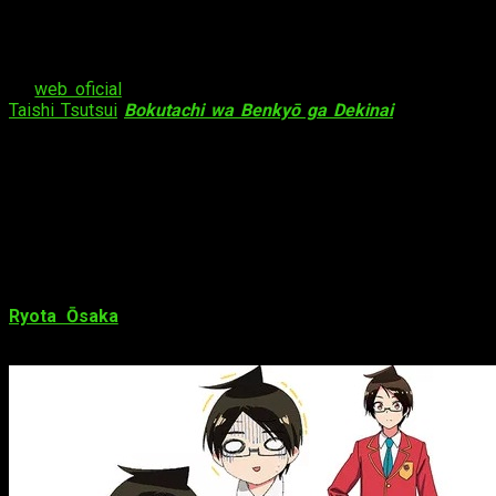
Primer vídeo promocional
La
web oficial
del anime televisivo basado en el manga de
Taishi Tsutsui
Bokutachi wa Benkyō ga Dekinai
comenzó a
transmitir este domingo el
primer vídeo promocional
de la
serie. Podéis verlo a continuación:
https://www.dailymotion.com/video/x6y858m
Reparto de voces
El anime será protagonizado por:
Ryota Ōsaka
(Marco Bodt de
Ataque a los titanes
, Eijun
Sawamura de
Diamond no Ace
) como Nariyuki Yuiga.