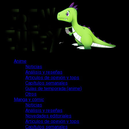
Saltar
al
contenido
Menú
Anime
principal
Noticias
Análisis y reseñas
Artículos de opinión y tops
Capítulos semanales
Guías de temporada (anime)
Otros
Manga y cómic
Noticias
Análisis y reseñas
Novedades editoriales
Artículos de opinión y tops
Capítulos semanales