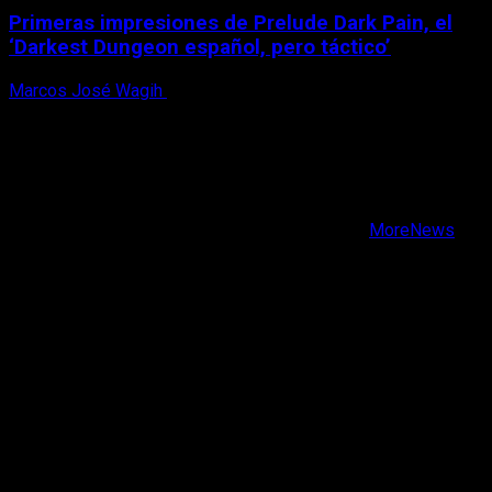
Primeras impresiones de Prelude Dark Pain, el
‘Darkest Dungeon español, pero táctico’
Marcos José Wagih
6 de agosto, 2026
X
Facebook
Instagram
Youtube
Copyright © Todos los derechos reservados.
|
MoreNews
por AF themes.