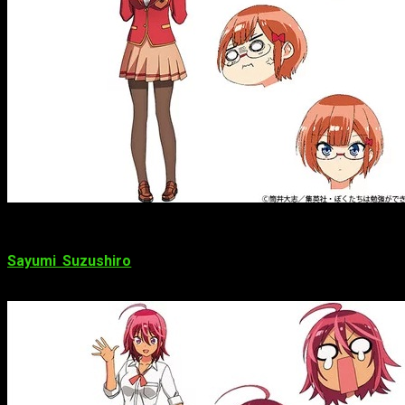
Sayumi Suzushiro
(Akira Ōno de
High Score Girl
, Kirie de
Kōya no Kotobuki Hikōtai
) como Uruka Takemoto.