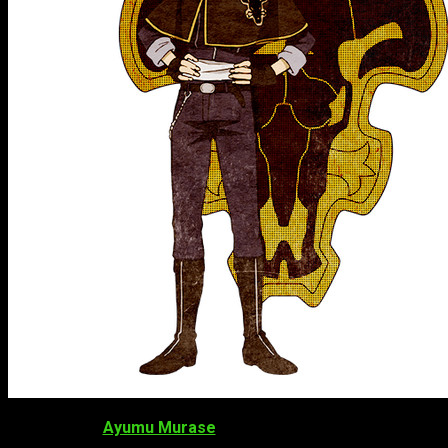
Ayumu Murase
como
Luck Voltia