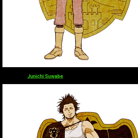
Junichi Suwabe
como
Yami Sukehiro