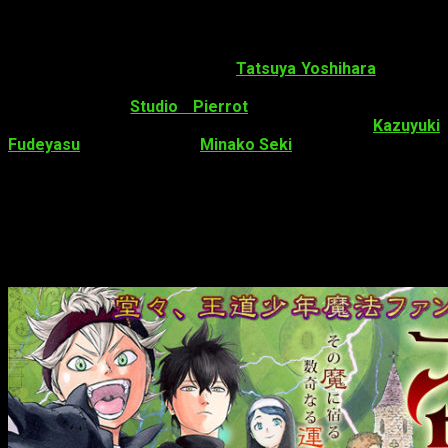
El anime de
Black Clover
El anime tendrá como director a
Tatsuya Yoshihara
(
Yoru no
Yatterman
,
Monster Musume no Iru Nichijou
) y será
producido por
Studio Pierrot
(
Hyper Police
,
Naruto
).
Ademas, estarán como encargado del guion
Kazuyuki
Fudeyasu
y para la música
Minako Seki
.
Anteriormente tuvimos un episodio original basado en el
manga y que fue proyectado durante
Jump Special Anime
Festa
del 2016.
Datos sobre
Black Clover