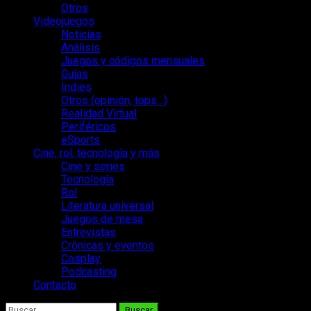
Otros
Videojuegos
Noticias
Análisis
Juegos y códigos mensuales
Guías
Indies
Otros (opinión, tops…)
Realidad Virtual
Periféricos
eSports
Cine, rol, tecnología y más
Cine y series
Tecnología
Rol
Literatura universal
Juegos de mesa
Entrevistas
Crónicas y eventos
Cosplay
Podcasting
Contacto
Buscar: