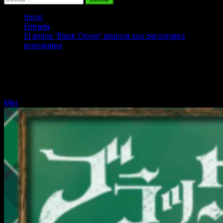
Inicio
Entrada
El anime ‘Black Clover’ anuncia sus personajes
principales
El anime ‘Black Clover’ anuncia sus
personajes principales
Mei
7 de agosto, 2017
3 minutos de lectura