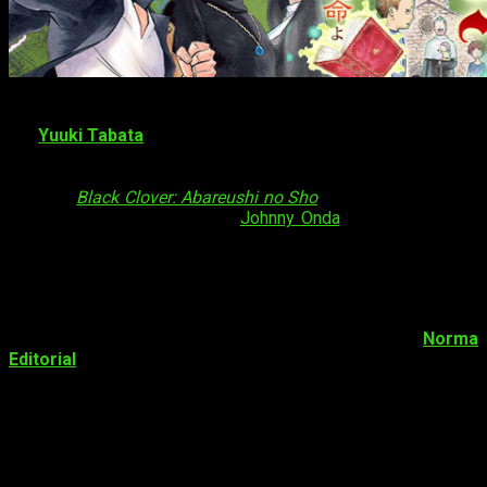
Black Clover
(
ブラッククローバー
) es un manga creado
por
Yuuki Tabata
. Este empezó a publicarse el 16 de febrero
de 2015 en la revista
Shounen Jump (Weekly)
. Actualmente
sigue publicándose. El manga cuenta con una historia
paralela,
Black Clover: Abareushi no Sho
, tomo único dibujado
por Tabata y con historia de
Johnny Onda
. Además de esta
nueva serie, el manga obtuvo una adaptación animada en
formato de episodio OVA de la mano del estudio Xebec en
2016.
Actualmente, el manga posee 11 volúmenes publicado en
Japón. En España la encargada de su lanzamiento es
Norma
Editorial
(3 tomos publicados) a un precio de 8€.
Sinopsis
Asta y Yuno fueron abandonados juntos en la
misma iglesia y han sido inseparables desde