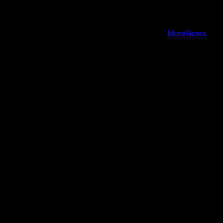
Instagram
Youtube
Copyright © Todos los derechos reservados.
|
MoreNews
por AF themes.