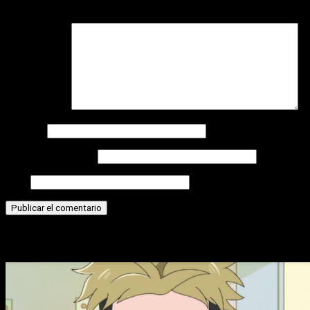
campos obligatorios están marcados con
*
Comentario
*
Nombre
Correo electrónico
Web
Historias relacionadas