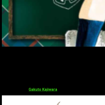
Los personajes ya tienen dobladores
confirmados
La página oficial del anime
Black Clover
, adaptación del
manga de
Yuki Tabata
, ha revelado los aspectos de los
personajes este lunes.
Gakuto Kajiwara
como
Asta