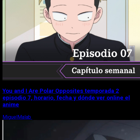
You and I Are Polar Opposites temporada 2
episodio 7, horario, fecha y dónde ver online el
anime
MiguelMalab
9 de agosto, 2026