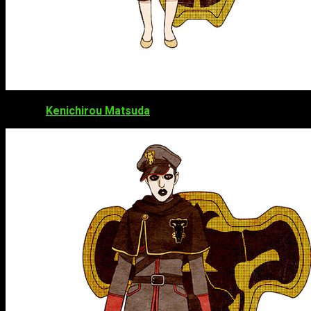
Kenichirou Matsuda
como
Gordon Agrippa