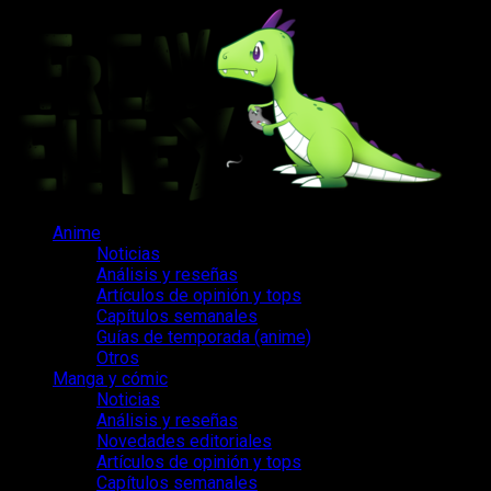
Saltar
al
contenido
Menú
Anime
principal
Noticias
Análisis y reseñas
Artículos de opinión y tops
Capítulos semanales
Guías de temporada (anime)
Otros
Manga y cómic
Noticias
Análisis y reseñas
Novedades editoriales
Artículos de opinión y tops
Capítulos semanales