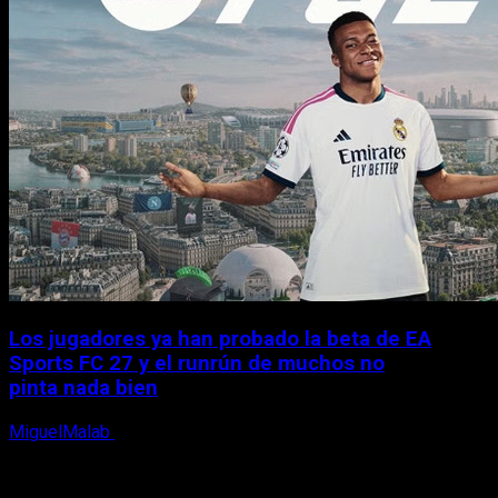
Los jugadores ya han probado la beta de EA
Sports FC 27 y el runrún de muchos no
pinta nada bien
MiguelMalab
9 de agosto, 2026
X
Facebook