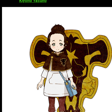
Kiyono Yasuno
como
Charmy Pappitson