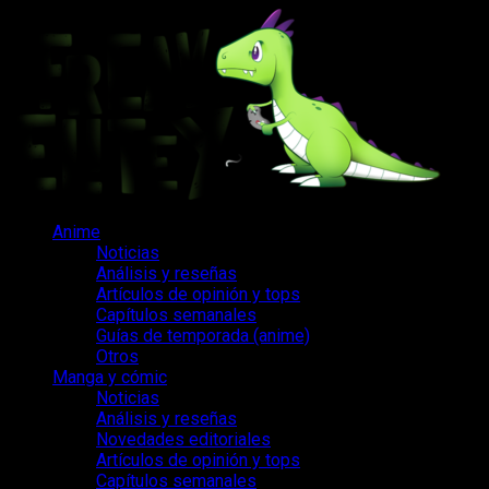
Saltar
al
contenido
Menú
Anime
principal
Noticias
Análisis y reseñas
Artículos de opinión y tops
Capítulos semanales
Guías de temporada (anime)
Otros
Manga y cómic
Noticias
Análisis y reseñas
Novedades editoriales
Artículos de opinión y tops
Capítulos semanales