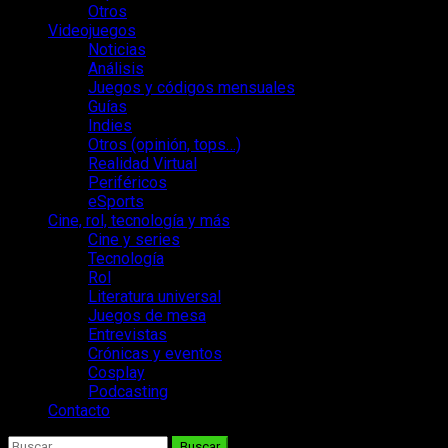
Otros
Videojuegos
Noticias
Análisis
Juegos y códigos mensuales
Guías
Indies
Otros (opinión, tops…)
Realidad Virtual
Periféricos
eSports
Cine, rol, tecnología y más
Cine y series
Tecnología
Rol
Literatura universal
Juegos de mesa
Entrevistas
Crónicas y eventos
Cosplay
Podcasting
Contacto
Buscar: