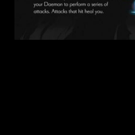
Análisis Oninaki
Si me lo permitís, rescataré el tema
Almanauta
de Nach. El
término define a la perfección lo que
Tokyo RPG Factory
parece querer trasmitir. Kahachi es un alma perdida que viaja
entre preciosos mundos carcomidos por la nula distancia
entre vida y muerte. Porque
Oninaki
es bellísimo. Pocas
veces he disfrutado tanto del apartado audiovisual de un
videojuego, y eso que suele ser un aspecto al que le dedico
mucho énfasis. A partir de ahora, casi todo lo que diga puede
ser redundante, pues tanto guion como diseño giran en torno
a esa dualidad entre vida y muerte. Visualmente, el juego es
una verdadera joya.
El preciosismo de todos y cada uno de
sus niveles, la paleta de colores así como el acabado de
sus personajes es sublime
.
Respira belleza por todos y
cada uno de sus poros, pero es una belleza marchita y
lúgubre
.