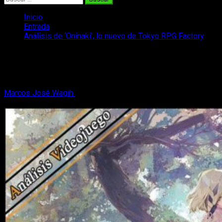
Inicio
Entrada
Análisis de ‘Oninaki’, lo nuevo de Tokyo RPG Factory
Análisis de ‘Oninaki’, lo nuevo de Tokyo
RPG Factory
Marcos José Wagih
3 de septiembre, 2019
11 minutos de
lectura