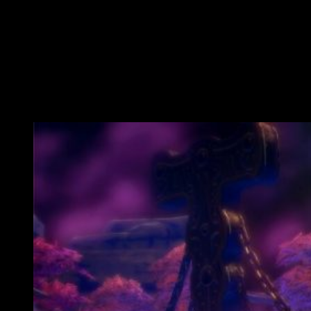
atractivos. No obstante, con este su nuevo proyecto la cosa
ha sido diferente, pues se ha optado por un
ARPG con
toques de
hack and slash,
preciosista en lo que a
estética se refiere, pero de corte funesto y oscuro
.
Análisis
Oninaki
, entre la vida y la
muerte