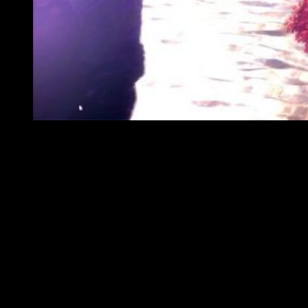
Análisis Oninaki: conclusiones
La nota negativa de su jugabilidad es la rémora de un
título que apuntaba maneras
. Optar por el estilo ARPG con
hack and slash
pierde sentido cuando no se pueden hacer
combos rápidos ni intercambiar entre Daemons de forma
audaz. Incido en la lentitud de movimiento y combate; no
encaja. Si bien la historia es sobresaliente y a nivel
audiovisual es una verdadera joya, no se puede valorar como
un gran título debido a los ya mencionados fallos. La
jugabilidad defrauda, lo cual entorpece la experiencia de
juego. En lo personal, considero que
Oninaki
se crece por
argumento al hablar de la vida y la muerte de aquella forma.
La introspección del alma y la psicología humana es loable,