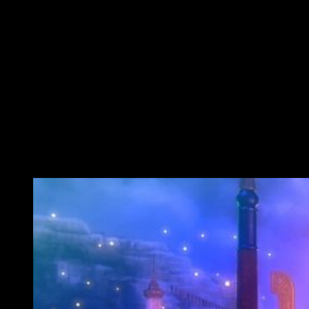
hacer, pero en otras tantas ocasiones son los mismos vivos
quienes les impiden marchar con su desdicha. El dolor y el
lamento hacen las veces de cadenas; los muertos no pueden
huir del pesar de sus seres queridos. Así, nos convertiremos
en abogado, juez y verdugo. Hay que hacer lo que se debe
hacer, y no siempre es agradable. Los espíritus deben
atravesar el umbral de una forma u otra… Por norma general
se intenta cumplir con los designios del muerto o ayudar a
los vivos con la pérdida, pero las cosas no son siempre tan
«fáciles».
Cuando la vida carece de sentido