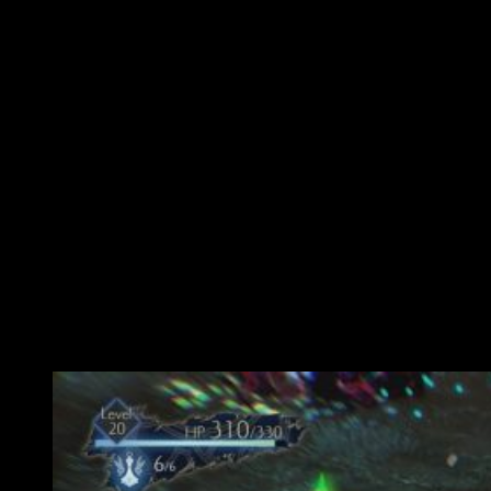
Su estética infantil está emponzoñada. Su hermoso acabado
tiene tintes dramáticos, pues se respira tensión en todo
momento. Es algo que está ahí, pero sin estar. Ya sea por el
juego de luces y colores, o por el mismo diseño de los
niveles, sabes que algo no está bien. Disfrutas del paisaje,
pero no es natural; hay algo extraño. En ese sentido,
el
estudio ha logrado crear un título con una tremenda
personalidad
; es una verdadera gozar ir por ahí, corriendo,
admirando los niveles. Con todo, una de las mayores faltas a
ese respecto es la falta de variedad, pues con el paso del
tiempo la repetición se convierte en una tónica irrefutable. Se
reciclan demasiadas texturas y, aunque el juego de luces
colabora a la hora de disimular similitudes, están ahí.
Potencial sin exprimir