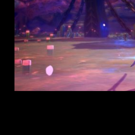
Análisis Oninaki
La muerte solo es el principio
.
Atrás queda el paroxismo
;
no hay tiempo de lamentos
.
Oninaki
destroza el concepto
dicotómico de vida y muerte y cabalga entre dos mundos: The
Living World y The Beyond. Por si fuera poco, es a través de
su dualidad que se nos cuenta
una historia que contrapone
guion a estética
. Lejos de lo que cabría esperar, el trasfondo