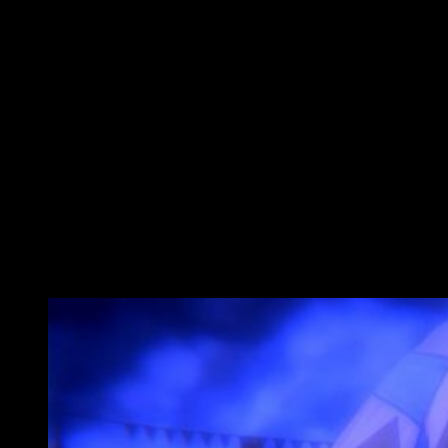
saber esperar a que las habilidades carguen; los efectos más
devastadores vendrán de nuestras técnicas más poderosas
o, en su defecto, al sincronizar con nuestro Daemon —
mediante una porcentaje que crece al golpear— para ganar en
daño.
El planteamiento que subyace es divertido, pero le falta
fuerza. La combinación de ataques ligeros con esquivas —
demasiado simples y sin capacidad de combo— mientras
usamos habilidades especiales con
coldown
me gusta, pero
no de esta forma.
No hay verdadera tensión a la hora de
combatir
.
Tiene combates complicados, claro que sí,
pero les falta fuerza
.
El viaje entre mundos pierde fuelle