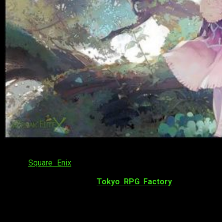
¡Hola, muy buenas amantes de los videojuegos! Allá por
2014,
Square Enix
fundó un estudio dedicado a producir
títulos de rol con sabor añejo; la clásica del RPG japones se
redescubrió a manos de
Tokyo RPG Factory
,
a posteriori
desarrolladores de los impactantes
Lost Sphear
y
I am
Setsuna
. Cuando se anunció
Oninaki
fuimos muchos los que
esperamos, cómo no, un juego de rol tradicional en donde la
dinámica de combate por turnos fuese uno de sus principales