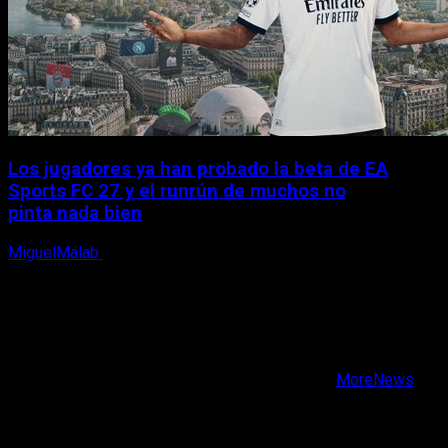
Los jugadores ya han probado la beta de EA
Sports FC 27 y el runrún de muchos no
pinta nada bien
MiguelMalab
9 de agosto, 2026
X
Facebook
Instagram
Youtube
Copyright © Todos los derechos reservados.
|
MoreNews
por AF themes.