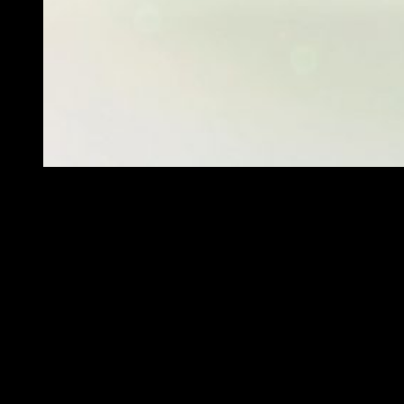
Análisis Oninaki: historia
Puede parecer una tontería, pero el vocabulario es difícil.
Oninaki
maneja un guion complejo y de vocabulario
específico
. Seguir la historia, en líneas generales, es
sencillo. Con todo, existen ciertos diálogos bastante
complicados si uno no tiene un buen dominio del inglés, el
francés o el alemán, las opciones disponibles. Si uno deja
esto a un lado,
el juego es narrativamente sobresaliente
.
No obstante, la escueta presencia del resto del elenco le
resta impacto a un título con un tremendo potencial. He
extrañado más peso por parte de los personajes
secundarios; son demasiado secundarios.