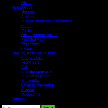
Otros
Videojuegos
Noticias
Análisis
Juegos y códigos mensuales
Guías
Indies
Otros (opinión, tops…)
Realidad Virtual
Periféricos
eSports
Cine, rol, tecnología y más
Cine y series
Tecnología
Rol
Literatura universal
Juegos de mesa
Entrevistas
Crónicas y eventos
Cosplay
Podcasting
Contacto
Buscar: