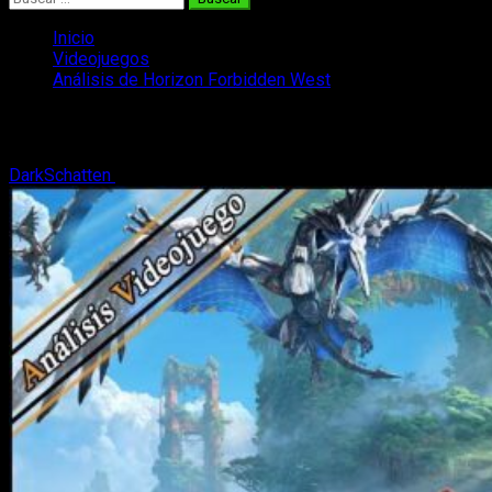
Inicio
Videojuegos
Análisis de Horizon Forbidden West
Análisis de Horizon Forbidden West
DarkSchatten
28 de febrero, 2022
7 minutos de lectura