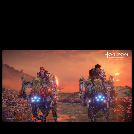
la cara con un mapa lleno de iconos. Guerrilla no ha tomado
nota de
Breath of the Wild
y
no nos ha querido tomar como
seres curiosos por naturaleza
. A lo que me quiero referir
es que teniendo el mundo que tiene, el jugador va a querer
explorar por sí mismo sin necesidad de llenar un mapa
indicando donde debemos ir.
Una historia que cumple su función
Análisis Horizon Forbidden West