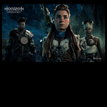
Análisis Horizon Forbidden West
Si hay algo en lo que
Horizon Forbidden West
ha mejorado —y
muchísimo— a su predecesor es en las misiones
secundarias. Son una auténtica delicia. De hecho,
muchas de
ellas se sienten muy importantes, lo que hace que
parezca que el mundo está vivo
. Es un «algo» para aplaudir
hasta con las orejas. Si quisiéramos buscar un semejante,
podría ser
The Witcher 3
, lo que lo catapulta a estar con los
mejores de la historia.