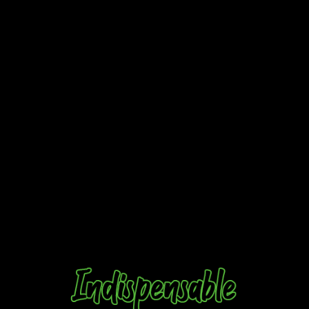
Forbidden West
, una saga que ha llegado para quedarse entre
las más grandes.
Pocas nuevas IP han obtenido este
logro, y es que con solo dos entregas
Horizon
cuenta
con una fuerza y poder
dentro de Playstation que es digno
de admirar.
Forbidden West
amplia tanto el
lore
y mecánicas de un juego
que no hace más que imaginar formas para sorprendernos
una y otra vez, tanto en el presente como en el futuro.
Consecuentemente, si se mejoran las pequeñas taras del
juego,
estamos ante una de esas sagas que se
recordaran incluso después del fin del mundo
. Sin duda,
es una experiencia que no nos debemos perder; todo el
mundo debería probarla y apreciarla.
Hemos disfrutado de cada paso, cada vuelo y cada flechazo
en esta entrega.
Esperamos que disfrutéis del Oeste
prohibido y el esfuerzo y cariño de Guerrilla
por esta saga
sea apreciado.