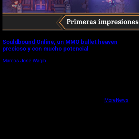
Souldbound Online, un MMO bullet heaven
precioso y con mucho potencial
Marcos José Wagih
7 de agosto, 2026
X
Facebook
Instagram
Youtube
Copyright © Todos los derechos reservados.
|
MoreNews
por AF themes.