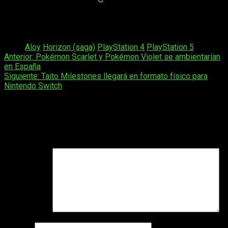
Análisis de Horizon Forbidden West. Clave de prensa para
PS5 cedida por PlayStation España.
Tags:
Aloy
Horizon (saga)
PlayStation 4
PlayStation 5
Navegación
Anterior:
Pokémon Scarlet y Pokémon Violet se ambientarían
en España
de
Siguiente:
Taito Milestones llegará en formato físico para
entradas
Nintendo Switch
Deja una respuesta
Tu dirección de correo electrónico no será publicada.
Los
campos obligatorios están marcados con
*
Comentario
*
Nombre