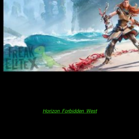
¡B
ienvenidas y bienvenidos, cazadores Nora!
Hoy estamos aquí para visitar las tierras
prohibidas del oeste y así salvar al planeta
de la inminente extinción en el análisis de
Horizon Forbidden West. Estamos en
Horizon Forbidden West
, la impresionante
secuela de
Zero Dawn
que viene a mejorar la fórmula y
dejarnos boquiabiertos.
Análisis Horizon Forbidden West
|
Un