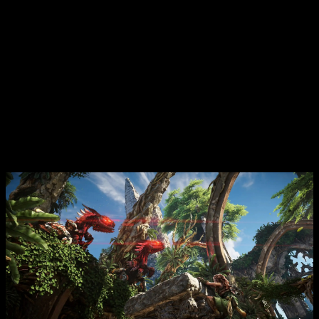
Aunque esto también nos hará a veces perdernos de las
misiones principales
, chocando con la idea de urgencia
por salvar el planeta de dichas misiones
. Algo de lo que ya
aquejaba el juego de Geralt; parece que Guerrilla no ha sabido
corregirlo. Aun así, buscar todas las misiones secundarias
que podáis no os vais a arrepentir.
Especial mención a las misiones de «lealtad» al mas puro
estilo
Mass Effect
de nuestros amigos.
Golpea, pregunta mientras golpeas