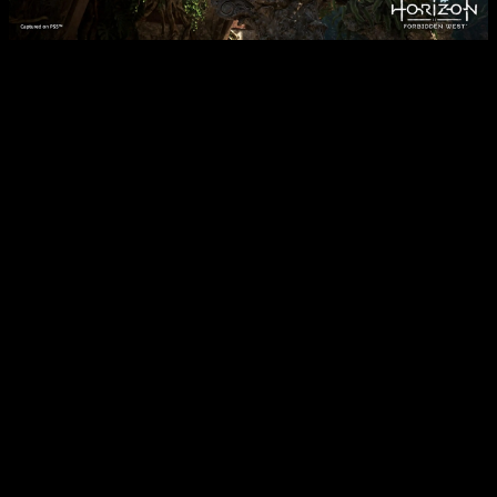
Análisis Horizon Forbidden West
Vamos a uno de los temas más vitales del título su
jugabilidad y combate. El sistema de combate tiene luces y
algunas sombras.
Todo lo relacionado con las armas a
distancia y trampas es una auténtica delicia y una mejora
respecto a
Zero Dawn
. Coger un arco, ballesta es de lo más
satisfactorio del mundo, sobre todo cuando conseguimos
arrancar una pieza de las máquinas y sentir todo el poder de
nuestras armas.
No obstante, como decía, no todo es luz en este apartado.
El
combate a melé ha mejorado respecto al del original,
pero sigue sin llegar a deslumbrar
. Sobre todo el ataque
cargado con auto apuntado. Si abusas de él, te terminarás
cuestionando a ti mismo si es normal ver a Aloy saltar 5
metros para golpear a un enemigo. Todo ello solo aguantando
el botón R2… Es ago que Guerrilla debe tener en cuenta para
futuros juegos, sin ninguna duda.
Tu sistema de escalada está en otro castillo