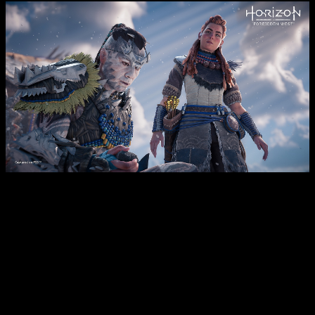
Análisis Horizon Forbidden West
Vamos ahora con el agujero mas negro del juego: la escalada.
No se puede tener este sistema tal cual esta ahora mismo,
es muy malo, arcaico y disfuncional.
He perdido la cuenta
del número de veces que me he visto Aloy saltando de
un lado a otro hasta por fin hacer el movimiento que yo
quería
. Oestar en una pelea cerca de un punto escalable y
que Aloy se suba sin querer a él, ocasionando la inevitable
muerte y cabreo posterior.