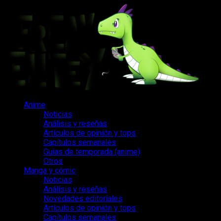
Saltar
al
contenido
Menú
Anime
principal
Noticias
Análisis y reseñas
Artículos de opinión y tops
Capítulos semanales
Guías de temporada (anime)
Otros
Manga y cómic
Noticias
Análisis y reseñas
Novedades editoriales
Artículos de opinión y tops
Capítulos semanales