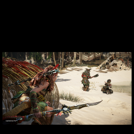
No es aceptable que en un título de este nivel haya este
vacío y dejadez. Además de sentir muchas veces un «por ahí
Aloy debería poder subir», pero no. Por alguna razón, el juego
decide que no es escalable.
Frustra muchísimo, porque te
saca de la experiencia durante unos segundos
. Espero y
deseo una solución a esto en el futuro.
Forbidden West
es la consolidación de
Horizon
No podemos sino alabar el trabajo de Guerrilla con
Horizon