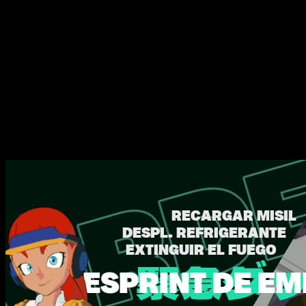
humor y momentos absurdamente espectaculares
. La p
mecánicas mientras gestionan su tripulación y mejoran consta
Sobre el papel puede sonar a algo que ya hemos visto mucha
tácticos por turnos, narrativa desenfadada y una puesta
Eso sí, también es un juego que en ocasiones
parece quere
provocar que las primeras horas sean algo confusas. Aun as
personalidad propia antes que jugar sobre seguro.
Os lo cont
Amistad en mitad de un apocalipsis llen