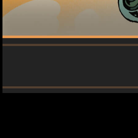
Rol por turnos y muchas mecánicas donde ser compañero es f
El panorama indie lleva ya varios años demostrando que no hac
esa idea. Lo nuevo de
DESTINYbit
mezcla mechas, ciencia fi
cada pantalla.
Desde su dirección artística hasta la forma en la que prese