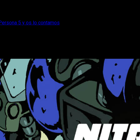
Persona 5 y os lo contamos
cordado mucho a Persona 5 y os lo conta
sas, os traemos nuestro análisis de Nitro Gen Omega al detalle