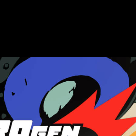
mos
.