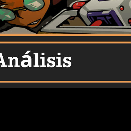
dad propia, y
Nitro Gen Omega
encaja perfectamente dentro de
nstruyendo una aventura que desprende estilo prácticamente en
r viviendo
una serie de anime futurista cargada de acción,