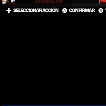
Estamos en un futuro devastado
donde la humanidad sobrevi
que viajan de un lugar a otro a bordo de su propio mecha, acep
La trama mezcla momentos mucho más serios con otros clarame
la aventura.
Uno de los puntos más interesantes está en la relación 
tensiones y pequeños momentos cotidianos que ayudan a dar pe
el viaje resulte entretenido incluso fuera de los combates.
Eso sí,
la narrativa no siempre mantiene el mismo nivel
sistemas
, especialmente durante las primeras horas. A vece
en la trama principal.
En cuanto a duración, ofrece una experiencia bastante generosa
si dedicamos tiempo a las misiones secundarias, mejorar el mec
Combates tácticos pero por turnos, un nuevo enf