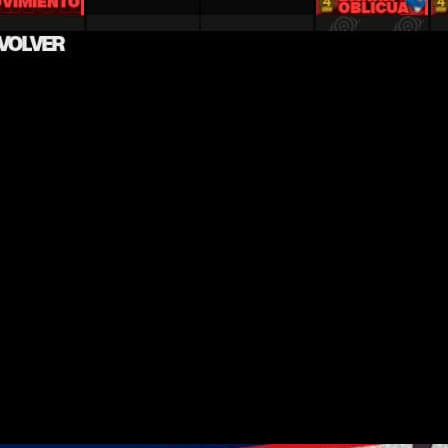
El estilo de animación es característico incluso en batalla.
ve entre ruinas
, enormes máquinas y constantes conflictos. 
tando encargos y tratando de sobrevivir
en un mundo que pare
nte desenfadados, algo que encaja bastante bien con ese tono d
entre los miembros de la tripulación
. Más allá de las batal
rsonalidad al grupo. No todos los personajes tienen el mismo 
. Hay tramos donde el ritmo se resiente bastante debido a la
s da la sensación de que el juego quiere profundizar en demasi
 para tratarse de un indie. Completar la historia principal pued
ha y profundizar en la gestión de la tripulación.
oque al género que nos ha encantado