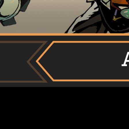
undamental.
e falta un presupuesto gigantesco para crear mundos con identi
cción y estrategia táctica con una personalidad arrolladora, co
nta los combates, todo busca transmitir esa sensación de esta