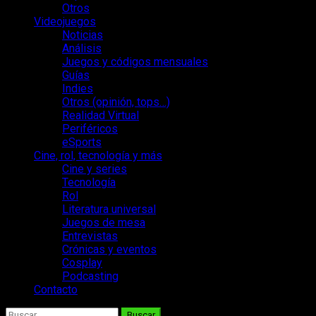
Otros
Videojuegos
Noticias
Análisis
Juegos y códigos mensuales
Guías
Indies
Otros (opinión, tops…)
Realidad Virtual
Periféricos
eSports
Cine, rol, tecnología y más
Cine y series
Tecnología
Rol
Literatura universal
Juegos de mesa
Entrevistas
Crónicas y eventos
Cosplay
Podcasting
Contacto
Buscar: