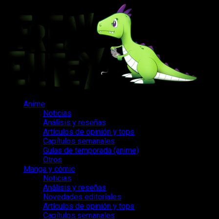
Saltar
al
contenido
Menú
Anime
principal
Noticias
Análisis y reseñas
Artículos de opinión y tops
Capítulos semanales
Guías de temporada (anime)
Otros
Manga y cómic
Noticias
Análisis y reseñas
Novedades editoriales
Artículos de opinión y tops
Capítulos semanales