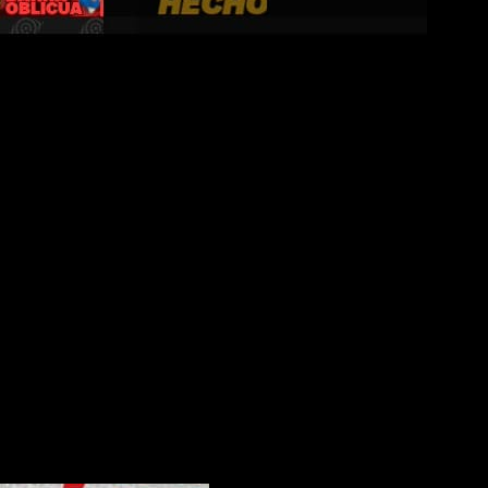
En medio de ese escenario seguimos a un grupo de mercenarios
ce condenado al caos permanente
.
e anime futurista que el juego intenta mantener durante toda
las, el juego dedica bastante tiempo a mostrar conversaciones,
desarrollo ni el mismo carisma, pero en general consiguen que
enorme cantidad de diálogos y explicaciones sobre sus
adas ideas al mismo tiempo y termina perdiendo algo de fuerza
e rondar
fácilmente varias decenas de horas
, especialmente