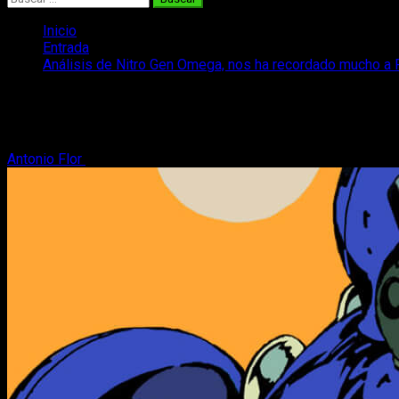
Inicio
Entrada
Análisis de Nitro Gen Omega, nos ha recordado mucho a 
Análisis de Nitro Gen Omega, nos ha re
Tras disfrutar de sus combates por turnos y sus mechas japone
Antonio Flor
17 de mayo, 2026
9 minutos de lectura