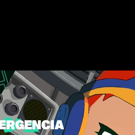
ropuesta gira alrededor de un grupo de mercenarios que rec
ntemente su mecha.
s veces, pero
Nitro Gen Omega
consigue diferenciarse grac
 en escena muy muy dinámica
que evita que el ritmo se vuelva 
r abarcar demasiado
. Algunas mecánicas no terminan de expl
í, cuando todas sus piezas empiezan a encajar, queda claro 
amos
.
o de mechas: análisis de
Nitro Gen Omega