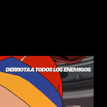
orren un mundo devastado enfrentándose a enormes amenazas
ias a una combinación bastante particular entre combates
pesado.
icarse tan bien como deberían y el exceso de sistemas puede
que estamos ante una de esas propuestas que prefieren tener