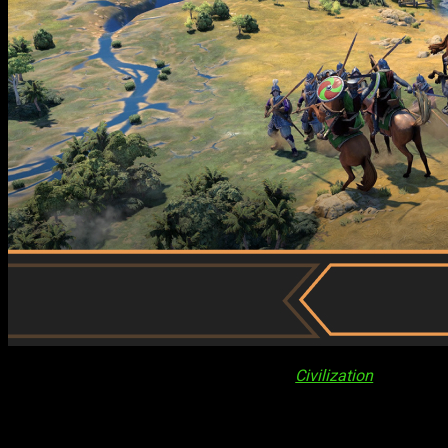
Cuando me hablaron por primera vez de
Civilization
era poco
más que un imberbe que no tenía ni idea de lo que era la
estrategia de verdad. De hecho, mi primera experiencia real
con la saga no llegó hasta
Civilization IV
, una de mis entregas