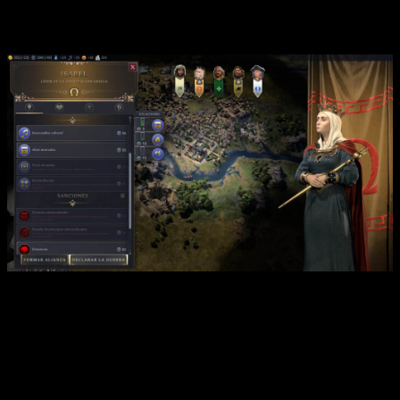
Civilization 7
marca un antes y un después dentro
de la saga
Análisis de
Civilization VII
| La política ahora se mide con
gastos fijos de un recurso llamado influencia y para realizar
ciertos movimientos necesitamos de una cantidad de
influencia determinada
Volviendo al tema de las eras, entended esto como una
especie de reinicio dentro de cada partida. Conservaremos
unidades y territorio,
pero los objetivos se reiniciarán
,