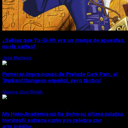
¿Sabías que Yu-Gi-Oh era un manga de apuestas,
no de cartas?
Jose Martinez
6 de agosto, 2026
Primeras impresiones de Prelude Dark Pain, el
‘Darkest Dungeon español, pero táctico’
Marcos José Wagih
6 de agosto, 2026
My Hero Academia no ha dicho su última palabra:
Horikoshi estrena corto y lo celebra con
arte inédito