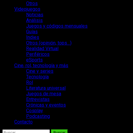
Otros
Videojuegos
Noticias
Análisis
Juegos y códigos mensuales
Guías
Indies
Otros (opinión, tops…)
Realidad Virtual
Periféricos
eSports
Cine, rol, tecnología y más
Cine y series
Tecnología
Rol
Literatura universal
Juegos de mesa
Entrevistas
Crónicas y eventos
Cosplay
Podcasting
Contacto
Buscar: