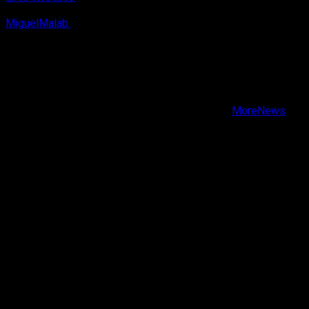
MiguelMalab
6 de agosto, 2026
X
Facebook
Instagram
Youtube
Copyright © Todos los derechos reservados.
|
MoreNews
por AF themes.