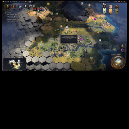
Análisis de
Civilization VII
| El mapa, como siempre, se sigue
diviendo en cuad
Cuando tu civilización y el resto lleguen a su fin, llegarán otras
nuevas, por lo que tendrás que elegir a un sucesor. En efecto,
volverás a escoger civilización y líder, pero tendrás
unas u otras opciones con base en tu elección anterior
y
la ruta que hayas seguido.
Esto le da un toque muy distinguido a cada partida, puesto
que no hay dos iguales. Curiosamente, el cambio de una era a