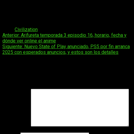
Los tiempos de carga pueden resultar molestos.
La interfaz puede no gustar a muchos jugadores.
Le falta algo más de variedad en líderes y
civilizaciones.
Tags:
Civilization
Navegación
Anterior:
Arifureta temporada 3 episodio 16, horario, fecha y
dónde ver online el anime
de
Siguiente:
Nuevo State of Play anunciado, PS5 por fin arranca
entradas
2025 con esperados anuncios, y estos son los detalles
Deja una respuesta
Tu dirección de correo electrónico no será publicada.
Los
campos obligatorios están marcados con
*
Comentario
*