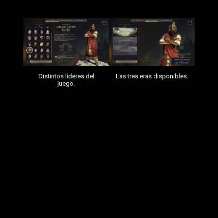
Análisis de
Civilization VII
Distintos líderes del
Las tres eras disponibles.
juego.
Por suerte, esta situación no me genera desconfianza
ninguna. Ya la viví con
Civi 6
y hoy en día puedo decir que es
un grandísimo juego, por lo que le auguro (la base, si comparo
las versiones de día 1 de ambos juegos, es mejor)
un futuro
incluso más prometedor
.
Dicho esto, no creo que el juego esté tan mal como algunos
usuarios —no digo que estén equivocados, es simplemente
que cada uno tiene su opinión— afirman en distintas
plataformas. Es más, si me preguntáis a mí,
os diré que he
disfrutado bastante de la experiencia
.
Sobre todo porque en este
Civilization 7
he visto muchas