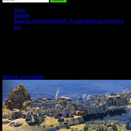
Inicio
Entrada
Análisis de Civilization VII: la saga entra en una nueva
era
Análisis de Civilization VII: la saga
entra en una nueva era
Os traemos nuestro análisis de Civilization VII, una nueva
entrega que sabe renovar la fórmula de siempre con ideas
muy interesantes.
Marcos José Wagih
10 de febrero, 2025
9 minutos de lectura