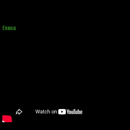
preferidas. Ahora, 20 años después, me cuesta hasta
creerme que os esté ofreciendo un
análisis de
Civilization
VII
.
Lo hago —hasta cierto punto— con algo de miedo, puesto que
Firaxis
ha intentado construir un verdadero punto y
aparte con esta séptima entrega
. Sin perder de vista su
legado, y teniendo muy clara cuál es su esencia, han renovado
una fórmula que hasta ahora parecía inamovible.
Para bien o para mal,
los veteranos nos enfrentamos a