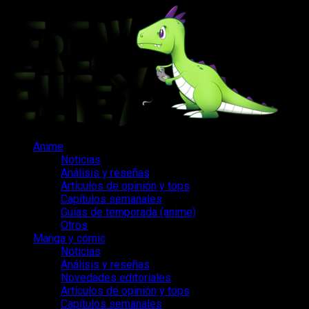
Saltar
al
contenido
Menú
Anime
principal
Noticias
Análisis y reseñas
Artículos de opinión y tops
Capítulos semanales
Guías de temporada (anime)
Otros
Manga y cómic
Noticias
Análisis y reseñas
Novedades editoriales
Artículos de opinión y tops
Capítulos semanales