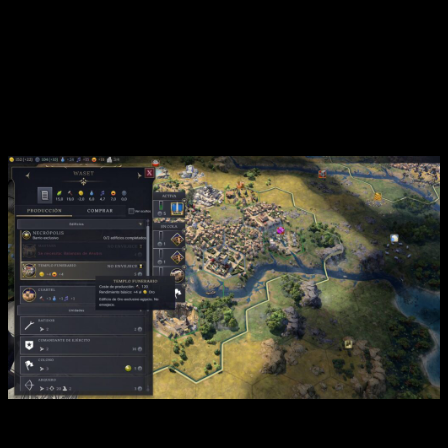
demasiado anticuado, pues se resume en una serie de
consejos por texto
y en una enciclopedia bastante densa
que es de todo menos interactiva. A quienes ya tenemos
experiencia en la saga no nos hace demasiada falta, pero
para un nuevo jugador no es demasiado intuitiva o atractiva.
Análisis de
Civilization VII
: conclusiones
A esto le podemos agregar
un sistema de combate
mejorado, más intuitivo y con unidades como los