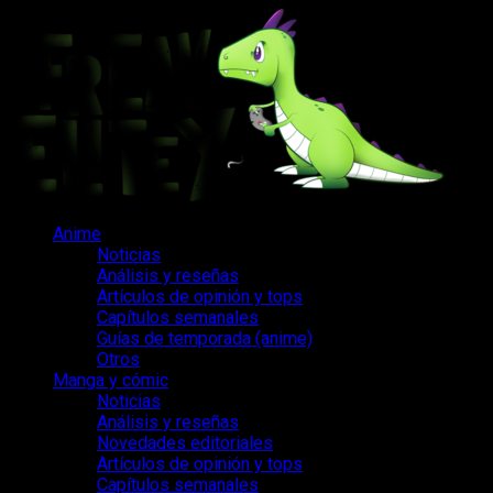
Saltar
al
contenido
Menú
Anime
principal
Noticias
Análisis y reseñas
Artículos de opinión y tops
Capítulos semanales
Guías de temporada (anime)
Otros
Manga y cómic
Noticias
Análisis y reseñas
Novedades editoriales
Artículos de opinión y tops
Capítulos semanales