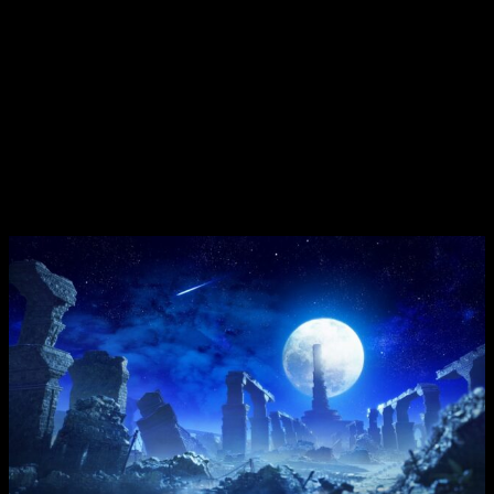
tales como el poder de ataque y la afinidad para las armas; en
el caso de las armaduras, la defensa, la resistencia y los
puntos de habilidad pueden cambiarse aleatoriamente. Los
cazadores que busquen materiales específicos pueden pasar
por el nuevo
Laboratorio de la Anomalía de Bahari
, el
científico, para intercambiar objetos especiales obtenidos en
los Análisis de la Anomalía por objetos útiles para la
Artesanía Qurio.
También habrá nuevas misiones