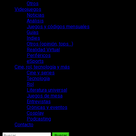
Otros
Videojuegos
Noticias
Análisis
Juegos y códigos mensuales
Guías
Indies
Otros (opinión, tops…)
Realidad Virtual
Periféricos
eSports
Cine, rol, tecnología y más
Cine y series
Tecnología
Rol
Literatura universal
Juegos de mesa
Entrevistas
Crónicas y eventos
Cosplay
Podcasting
Contacto
Buscar: