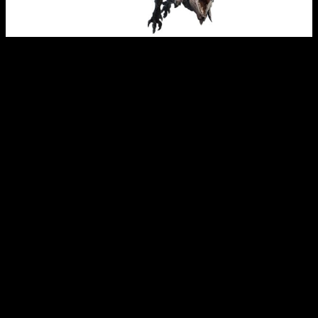
Junto a estos nuevos espeluznantes contendientes, el
sistema de
Misiones de Estudio de Anomalía
se ha
ampliado como parte de la actualización del Título 1. Se ha
desbloqueado la nueva clasificación de cinco estrellas para
las misiones de la anomalía, que incluye nuevos monstruos
como
Lunagaron y Almudron de Magma
que pueden
desbloquearse al progresar en las nuevas misiones de
análisis de la anomalía.
De la misma manera, se ha añadido un nuevo sistema de
análisis de la anomalía. Estas misiones ofrecen condiciones
de misiones aleatorias, como los monstruos objetivo, las
localizaciones y el número de cazadores en grados de
dificultad creciente. Cuanto mayor sea el grado de dificultad,
mejores serán las recompensas. Los Análisis de la Anomalía
también ofrecen nuevos materiales que permiten a los
cazadores personalizar aún más su equipo en
Artesanía
Qurio
.
Los cazadores pueden personalizar sus mejoras preferidas,