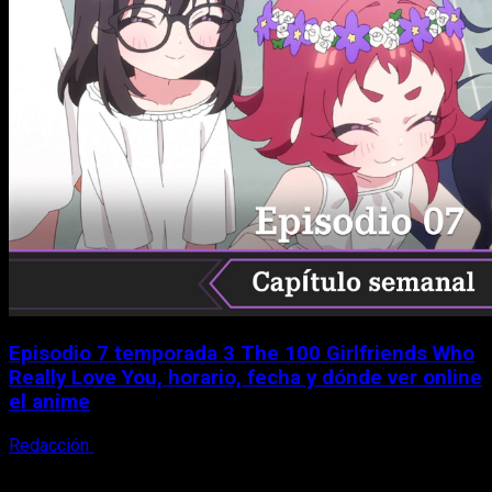
Episodio 7 temporada 3 The 100 Girlfriends Who
Really Love You, horario, fecha y dónde ver online
el anime
Redacción
9 de agosto, 2026
X