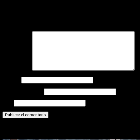
Deja una respuesta
Tu dirección de correo electrónico no será publicada.
Los
campos obligatorios están marcados con
*
Comentario
*
Nombre
Correo electrónico
Web
Historias relacionadas