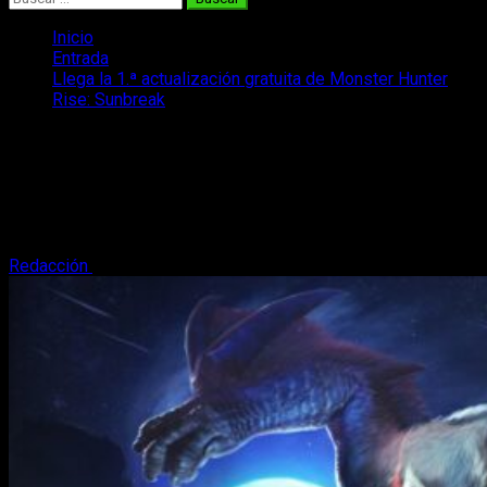
Inicio
Entrada
Llega la 1.ª actualización gratuita de Monster Hunter
Rise: Sunbreak
Llega la 1.ª actualización gratuita de
Monster Hunter Rise: Sunbreak
¡Dentro de nada se estrena la primera actualización gratuita
de Monster Hunter Rise: Sunbreak! Os contamos qué incluye.
Redacción
9 de agosto, 2022
4 minutos de lectura