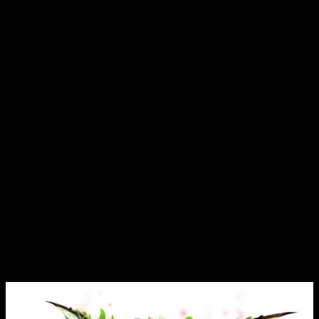
actualización del Título 1, la primera actualización gratuita de
la exitosa expansión
Monster Hunter Rise: Sunbreak
se
lanzará el 10 de agosto de 2022. Esta actualización está llena
de nuevos contenidos para los heroicos cazadores del reino,
entre los que se incluye el regreso de cuatro monstruos
favoritos de los fans.
También viene con una expansión del sistema de misiones
de la anomalía para aumentar los desafíos y las
recompensas. Además de todo el contenido que llegará
mañana para los cazadores que hayan alcanzado el Rango
Maestro 10, los usuarios de
Monster Hunter Rise:
Sunbreak
recibirán también misiones de evento cada
semana tras la actualización.
La actualización gratuita de
Monster
Hunter Rise: Sunbreak
llega con más
monstruos