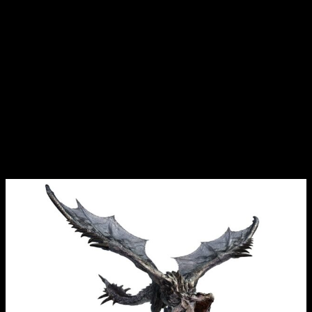
como una amenaza aérea con una inclinación por llegar en los
momentos más inoportunos, Seething Bazelgeuse aporta un
toque ampuloso a cualquier cacería.
Por último, la
Rathian Dorada y el Rathalos Plateado
también se abren paso en la actualización del Título 1. Estas
subespecies raras son incluso más feroces que sus
homólogos icónicos. Asimismo, las armaduras que se
pueden crear con los materiales de los monstruos añadidos
en la versión 11, incluirán nuevas habilidades.
Encabezado