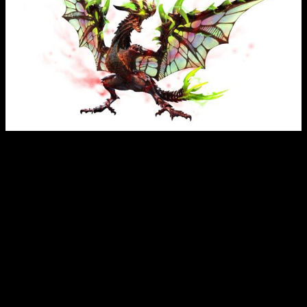
Visto por última vez en 2013 en
Monster Hunter 3 Ultimate
,
la
Lucent Nargacuga
refracta la luz de la luna en su brillante
pelaje blanco para hacerse casi invisible, salvo por sus
penetrantes ojos rojos. Sus implacables ataques y su
increíble rapidez la convierten en un objetivo muy duro
incluso para los cazadores más experimentados.
Este ágil depredador tiene su hogar en la recién
diseñada
Arena Forlorn
, caracterizada por sus edificios de
piedra en ruinas y columnatas. Por si un enemigo invisible no
resultara suficiente, los cazadores también deben prepararse
para que el
Seething Bazelgeuse
se cuele en la fiesta con
sus increíblemente volátiles escamas explosivas. Conocido