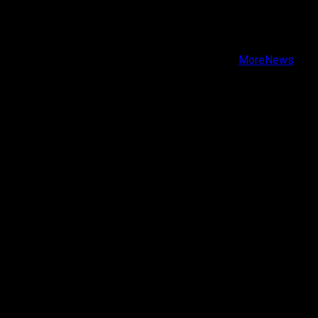
Facebook
Instagram
Youtube
Copyright © Todos los derechos reservados.
|
MoreNews
por AF themes.