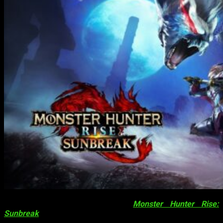
Durante el evento digital de
Monster Hunter Rise:
Sunbreak
de hoy,
Ryozo Tsujimoto,
productor de la serie, y
el director,
Yoshitake Suzuki,
han anunciado que la