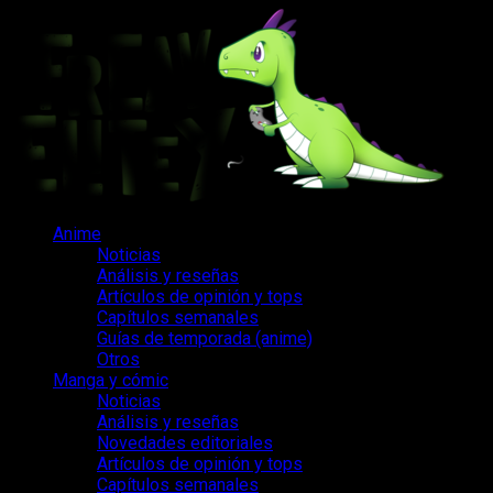
Saltar
al
contenido
Menú
Anime
principal
Noticias
Análisis y reseñas
Artículos de opinión y tops
Capítulos semanales
Guías de temporada (anime)
Otros
Manga y cómic
Noticias
Análisis y reseñas
Novedades editoriales
Artículos de opinión y tops
Capítulos semanales