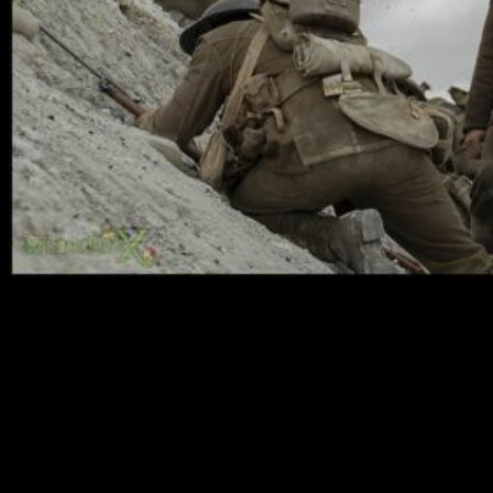
La nueva cinta de
Sam Mendes
llegó a las salas de nuestro
país el pasado día 10. Nosotros ya hemos visto
1917
y en
esta entrada os contamos qué nos ha parecido una de las
principales candidatas al Oscar.
1917
es una proeza audiovisual
Las guerras sólo dejan derrotados, ni vencedores ni
vencidos
. Conflictos armados tan bestiales que su virulencia