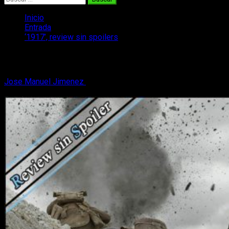
Inicio
Entrada
‘1917’, review sin spoilers
‘1917’, review sin spoilers
Jose Manuel Jimenez
15 de enero, 2020
3 minutos de
lectura