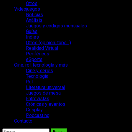
Otros
Videojuegos
Noticias
Análisis
Juegos y códigos mensuales
Guías
Indies
Otros (opinión, tops…)
Realidad Virtual
Periféricos
eSports
Cine, rol, tecnología y más
Cine y series
Tecnología
Rol
Literatura universal
Juegos de mesa
Entrevistas
Crónicas y eventos
Cosplay
Podcasting
Contacto
Buscar: