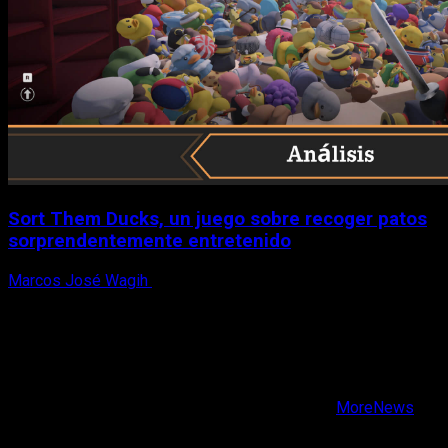
Sort Them Ducks, un juego sobre recoger patos
sorprendentemente entretenido
Marcos José Wagih
8 de agosto, 2026
X
Facebook
Instagram
Youtube
Copyright © Todos los derechos reservados.
|
MoreNews
por AF themes.