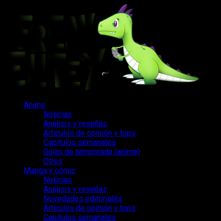
Saltar
al
contenido
Menú
Anime
principal
Noticias
Análisis y reseñas
Artículos de opinión y tops
Capítulos semanales
Guías de temporada (anime)
Otros
Manga y cómic
Noticias
Análisis y reseñas
Novedades editoriales
Artículos de opinión y tops
Capítulos semanales