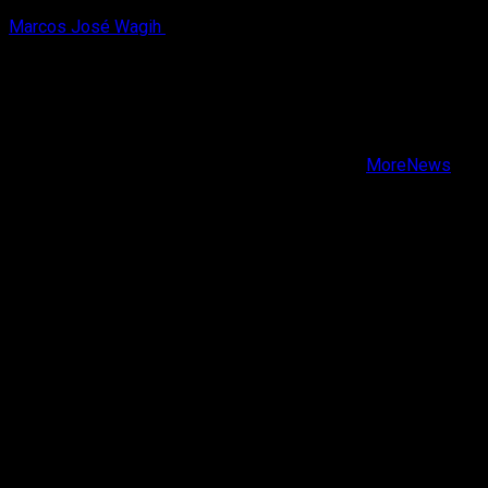
Marcos José Wagih
8 de agosto, 2026
X
Facebook
Instagram
Youtube
Copyright © Todos los derechos reservados.
|
MoreNews
por AF themes.