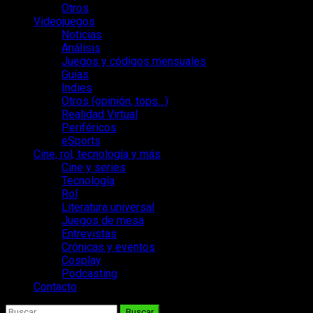
Otros
Videojuegos
Noticias
Análisis
Juegos y códigos mensuales
Guías
Indies
Otros (opinión, tops…)
Realidad Virtual
Periféricos
eSports
Cine, rol, tecnología y más
Cine y series
Tecnología
Rol
Literatura universal
Juegos de mesa
Entrevistas
Crónicas y eventos
Cosplay
Podcasting
Contacto
Buscar: