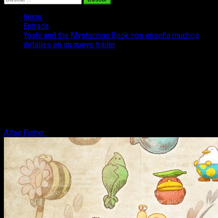
Inicio
Entrada
Yoshi and the Mysterious Book nos enseña muchos
detalles en su nuevo tráiler
Yoshi and the Mysterious Book nos
enseña muchos detalles en su nuevo
tráiler
Multitud de mecánicas nuevas se dan la mano en Yoshi and
the Mysterious Book, que presenta un nuevo tráiler.
Altair Fisher
23 de abril, 2026
3 minutos de lectura