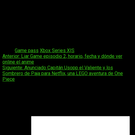
Call of Duty: Modern Warfare
–
17 abril
– Ultimate,
Premium, PC
Little Rocket Lab
–
21 abril
– Ultimate, Premium, PC
SOPA: Tale of the Stolen Potato
–
21 abril
– Ultimate,
Premium, PC
Vampire Crawlers
–
21 abril
– Ultimate, PC
Kiln
–
23 abril
– Ultimate, PC
Tags:
Game pass
Xbox Series X|S
Navegación
Anterior:
Liar Game episodio 2, horario, fecha y dónde ver
online el anime
de
Siguiente:
Anunciado Capitán Usopp el Valiente y los
entradas
Sombrero de Paja para Netflix, una LEGO aventura de One
Piece
Deja una respuesta
Tu dirección de correo electrónico no será publicada.
Los
campos obligatorios están marcados con
*