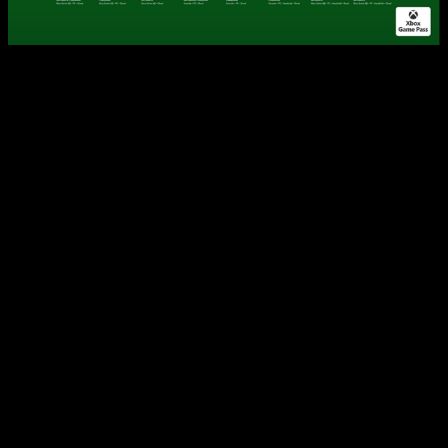
Estos son los juegos de Xbox Game Pass en abril de 2026
A continuación, os dejamos la lista compelta de los juegos
que llegan esta mes:
Final Fantasy IV
–
7 abril
– Ultimate, Premium, PC
DayZ
(PC) –
8 abril
– Ultimate, Premium, Essential, PC
Endless Legend 2
(Game Preview) –
8 abril
– Ultimate,
Premium, PC
FBC: Firebreak
–
9 abril
– Ultimate, Premium, PC
Planet Coaster 2
–
9 abril
– Ultimate, Premium, PCTiny
Bookshop – 10 abril – Ultimate, Premium, PC
Football Manager 26
–
13 abril
– Ultimate, Premium,
PC
Football Manager 26 Console
–
13 abril
– Ultimate,
Premium, PC
Hades II –
14 abril
– Ultimate, Premium, PC
Replaced
–
14 abril
– Ultimate, Premium, PC
The Thaumaturge
–
14 abril
– Ultimate, Premium, PC
The Elder Scrolls IV: Oblivion Remastered
–
16 abril
–
Ultimate, Premium, PC
EA Sports NHL 26
–
16 abril
– Ultimate, PC