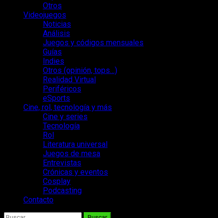
Otros
Videojuegos
Noticias
Análisis
Juegos y códigos mensuales
Guías
Indies
Otros (opinión, tops…)
Realidad Virtual
Periféricos
eSports
Cine, rol, tecnología y más
Cine y series
Tecnología
Rol
Literatura universal
Juegos de mesa
Entrevistas
Crónicas y eventos
Cosplay
Podcasting
Contacto
Buscar: