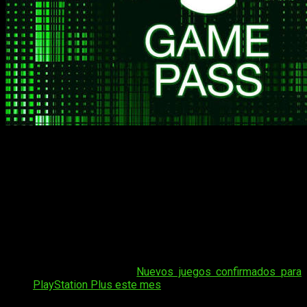
Uno de los meses más importantes en Xbox Game Pass
La primera quincena de abril en Xbox Game Pass ya tiene
nuevos títulos confirmados
y os prometemos que viene
cargado de propuestas muy variadas. Entre ellas destacan
Hades II, Replaced o Kiln
, que se incorporarán próximamente
al servicio de Microsoft. La compañía sigue reforzando así su
catálogo con lanzamientos día 1, tanto en sus suscripciones
más económicas, como en las más completas.
Tal vez te interese:
Nuevos juegos confirmados para
PlayStation Plus este mes