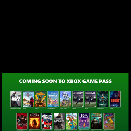
No obstante,
esta nueva tanda no solo apuesta por
nombres conocidos ni triples AAA
; también incluye
propuestas menos mediáticas como
Vampire Crawlers
, igual
de interesante, que buscan hacerse un hueco con ideas
frescas. Desde luego que parece que hay un cambio de
paradigma en la compañía, y más desde la salida de
Phil
Spencer
y la llegada de su nueva directora,
Asha Sharma
.
Xbox Game Pass abril 2026 amplía su
catálogo de una manera ciertamente
interesante