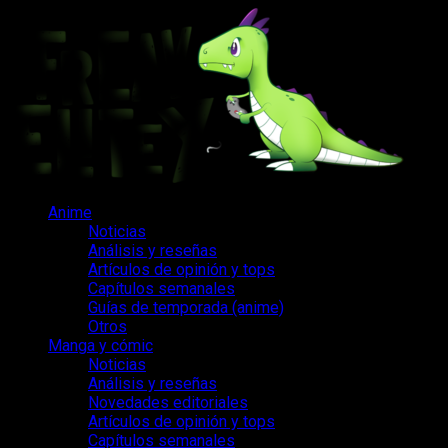
Saltar
al
contenido
Menú
Anime
principal
Noticias
Análisis y reseñas
Artículos de opinión y tops
Capítulos semanales
Guías de temporada (anime)
Otros
Manga y cómic
Noticias
Análisis y reseñas
Novedades editoriales
Artículos de opinión y tops
Capítulos semanales