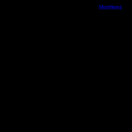
Copyright © Todos los derechos reservados.
|
MoreNews
por AF themes.