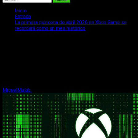
Inicio
Entrada
La primera quincena de abril 2026 en Xbox Game se
recordará como un mes histórico
La primera quincena de abril 2026 en
Xbox Game se recordará como un mes
histórico
La primera quincena de abril en Xbox Game Pass llega con
tantos y tan buenos juegos que os prometemos que será
recordado durante mucho tiempo.
MiguelMalab
7 de abril, 2026
2 minutos de lectura