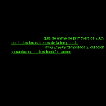
explicamos
cuándo, dónde y cómo ver el anime online, en
español y de manera legal
Wind Breaker
temporada 2
episodio 5
, para que no te pierdas ningún momento de la
acción ni de la evolución de sus personajes. Si estás
siguiendo esta serie por su vibrante estilo visual y sus
peleas cargadas de emoción, aquí te damos toda la
información esencial para estar al día.
Tal vez te interese:
guía de anime de primavera de 2025
con todos los estrenos de la temporada
Tal vez te interese:
Wind Breaker
temporada 2, duración
y cuántos episodios tendrá el anime
Además de los detalles sobre la fecha y el horario de
estreno, en este artículo encontrarás un repaso rápido de lo
que ha ocurrido hasta ahora y qué se espera en esta nueva
entrega. Ya sea que te enganchaste desde la primera
temporada o llegaste atraído por la popularidad reciente del
anime, este espacio te servirá para ponerte al corriente y
prepararte para el episodio 5 sin perderte nada.
Wind Breaker
temporada 2, fecha y
hora de estreno del episodio 5 del