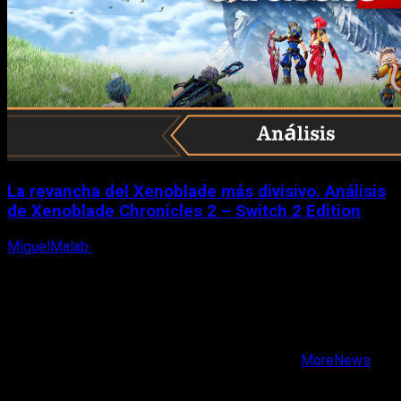
La revancha del Xenoblade más divisivo. Análisis
de Xenoblade Chronicles 2 – Switch 2 Edition
MiguelMalab
6 de agosto, 2026
X
Facebook
Instagram
Youtube
Copyright © Todos los derechos reservados.
|
MoreNews
por AF themes.