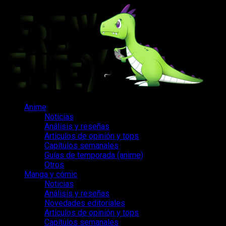
Saltar
al
contenido
Menú
Anime
principal
Noticias
Análisis y reseñas
Artículos de opinión y tops
Capítulos semanales
Guías de temporada (anime)
Otros
Manga y cómic
Noticias
Análisis y reseñas
Novedades editoriales
Artículos de opinión y tops
Capítulos semanales