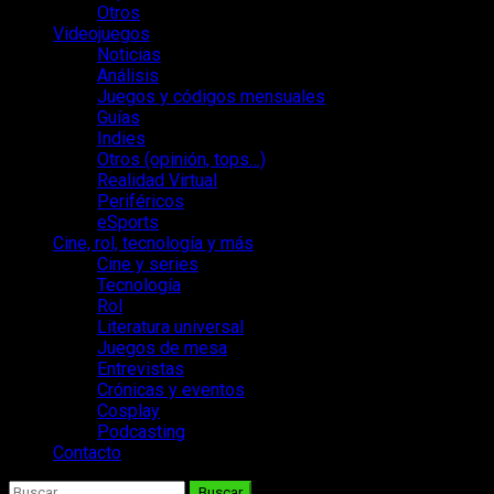
Otros
Videojuegos
Noticias
Análisis
Juegos y códigos mensuales
Guías
Indies
Otros (opinión, tops…)
Realidad Virtual
Periféricos
eSports
Cine, rol, tecnología y más
Cine y series
Tecnología
Rol
Literatura universal
Juegos de mesa
Entrevistas
Crónicas y eventos
Cosplay
Podcasting
Contacto
Buscar: