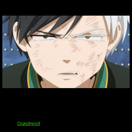
anime
Wind Breaker
T2, fecha y hora de estreno del episodio 5 del
anime
El
capítulo 5 de la segunda temporada de
Wind
Breaker
se podrá ver a partir del
jueves 1 de mayo de 2025
.
Lo podremos ver tanto en España como en LATAM, y será
desde
Crunchyroll
. Sobre su horario de emisión, esperamos
que sea: