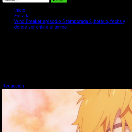
Inicio
Entrada
Wind Breaker episodio 5 temporada 2, horario, fecha y
dónde ver online el anime
Wind Breaker episodio 5 temporada 2,
horario, fecha y dónde ver online el
anime
Si necesitas saber cuál será la hora, la fecha o el lugar de
estreno del episodio 5 de la temporada 2 de Wind Breaker, te
lo contamos.
Redacción
24 de abril, 2025
4 minutos de lectura