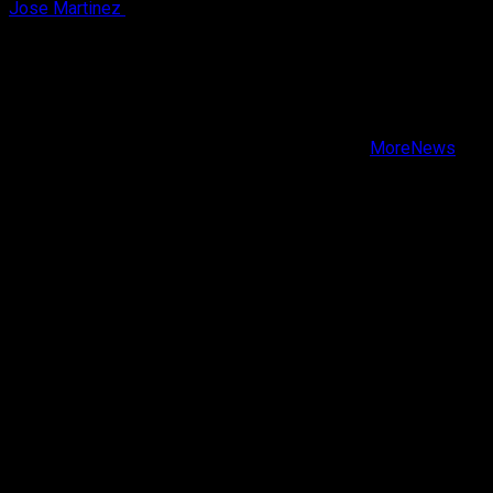
Jose Martinez
6 de agosto, 2026
X
Facebook
Instagram
Youtube
Copyright © Todos los derechos reservados.
|
MoreNews
por AF themes.