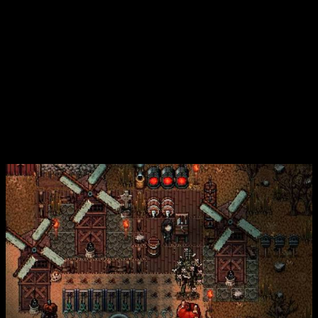
se habilitó su página en Steam para añadirlo a la lista de
deseos.
El horror rural de
Welcome to Elderfield
Lo que podría parecer un juego de gestión tradicional se
transforma rápidamente en un análisis sobre la
supervivencia y el folklore oscuro
. Nos parece fascinante
cómo el estudio ha integrado el desarrollo de relaciones
sociales con rituales macabros que alteran el entorno de
nuestra granja.