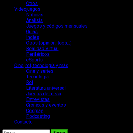
Otros
Videojuegos
Noticias
Análisis
Juegos y códigos mensuales
Guías
Indies
Otros (opinión, tops…)
Realidad Virtual
Periféricos
eSports
Cine, rol, tecnología y más
Cine y series
Tecnología
Rol
Literatura universal
Juegos de mesa
Entrevistas
Crónicas y eventos
Cosplay
Podcasting
Contacto
Buscar: