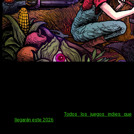
Terror pixelado, pero terror al fin y al cabo
El panorama de los títulos independientes siempre logra
sorprendernos, año a año y, de un tiempo a esta parte, mes a
mes. Hoy hablamos de
Welcome to Elderfield
,
un RPG de
granja
que decide alejarse de la cursilería habitual para
sumergirnos en una atmósfera opresiva y escalofriante.
Tal vez te interese:
Todos los juegos indies que
llegarán este 2026
Y es que la vida en este pueblo no será precisamente un