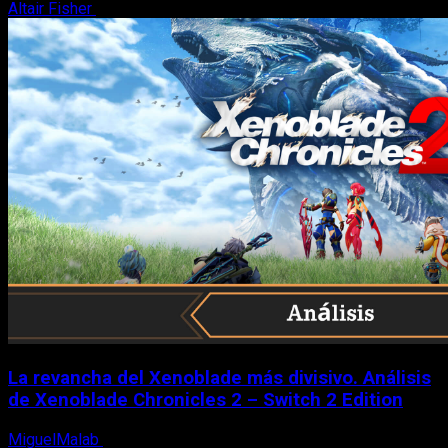
Altair Fisher
7 de agosto, 2026
La revancha del Xenoblade más divisivo. Análisis
de Xenoblade Chronicles 2 – Switch 2 Edition
MiguelMalab
6 de agosto, 2026