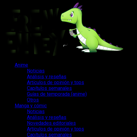
Saltar
al
contenido
Menú
Anime
principal
Noticias
Análisis y reseñas
Artículos de opinión y tops
Capítulos semanales
Guías de temporada (anime)
Otros
Manga y cómic
Noticias
Análisis y reseñas
Novedades editoriales
Artículos de opinión y tops
Capítulos semanales