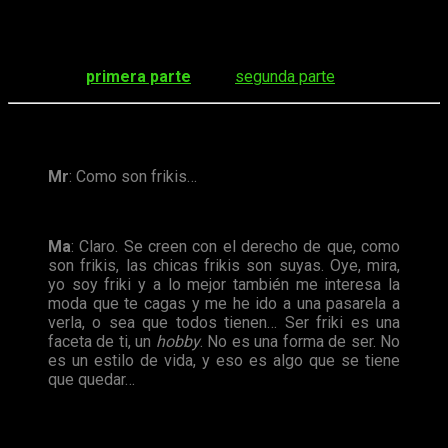
La tercera y última parte de la charla referente a
la mujer y el
cosplay
, de
visión cosplayer
, ya está aquí. Si habéis leído
las dos primeras partes, creo que hay poco más que se
pueda decir al respecto. En caso contrario, aquí os dejo el
enlace a la
primera parte
y a la
segunda parte
.
Rememorando la última parte de la entrada anterior…
Mr
: Como son frikis…
Ma
: Claro. Se creen con el derecho de que, como
son frikis, las chicas frikis son suyas. Oye, mira,
yo soy friki y a lo mejor también me interesa la
moda que te cagas y me he ido a una pasarela a
verla, o sea que todos tienen… Ser friki es una
faceta de ti, un
hobby
. No es una forma de ser. No
es un estilo de vida, y eso es algo que se tiene
que quedar…
Continuamos