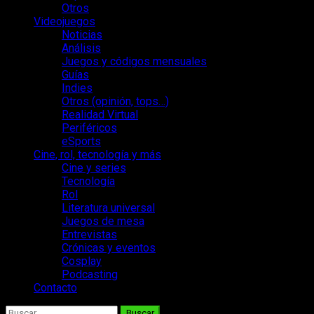
Otros
Videojuegos
Noticias
Análisis
Juegos y códigos mensuales
Guías
Indies
Otros (opinión, tops…)
Realidad Virtual
Periféricos
eSports
Cine, rol, tecnología y más
Cine y series
Tecnología
Rol
Literatura universal
Juegos de mesa
Entrevistas
Crónicas y eventos
Cosplay
Podcasting
Contacto
Buscar: