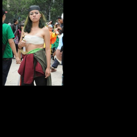
Mr
: Sí es que al final, en realidad,
cualquier
cosplay
va cogido, en mayor o menor medida, de
una moda. ¿Qué
cosplay
te haces? Por ejemplo,
Vaiana
, ¿por
qué la gente se hace
cosplay
de Vaiana? Porque ha salido
ahora y está de moda. Vale, te puedes hacer
cosplay
de
series que ya no está tan de moda, pero lo han estado. Da
igual si es
Dragon Ball
,
One Piece
,
Batman
, etc., pues todo ha
sido una moda, o lo sigue siendo. Cuando alguien va de
un
cosplay
de una serie, que lo mismo no está tan de moda, a
lo mejor es cuando te preguntan: «Anda, ¿de qué vas?».