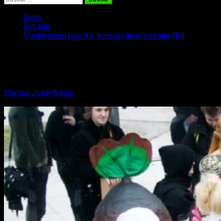
Inicio
Entrada
Visión cosplayer #3: la mujer en el cosplay [III]
Visión cosplayer #3: la mujer en el
cosplay [III]
Marcos José Wagih
13 de septiembre, 2017
9 minutos de
lectura