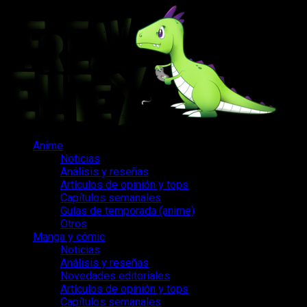
Saltar
al
contenido
Menú
Anime
principal
Noticias
Análisis y reseñas
Artículos de opinión y tops
Capítulos semanales
Guías de temporada (anime)
Otros
Manga y cómic
Noticias
Análisis y reseñas
Novedades editoriales
Artículos de opinión y tops
Capítulos semanales