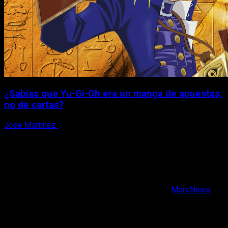
¿Sabías que Yu-Gi-Oh era un manga de apuestas,
no de cartas?
Jose Martinez
6 de agosto, 2026
X
Facebook
Instagram
Youtube
Copyright © Todos los derechos reservados.
|
MoreNews
por AF themes.