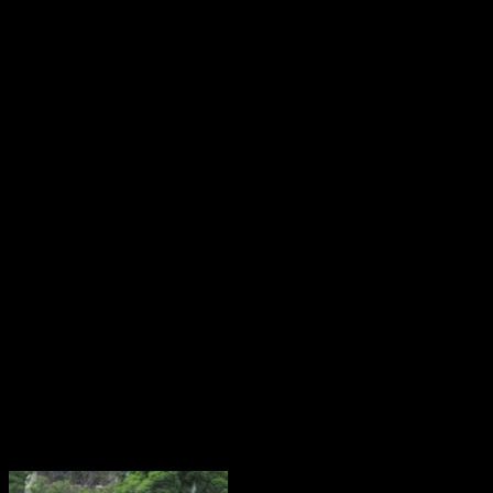
anime, manga, etc. pero a mí nunca nadie me ha intentado
cuestionar lo que sé, ni las series que he visto. Para mí, en
realidad, eso es nuevo, porque no sabía que ni se hacía.
Li
: Sí, te lo hacen continuamente.
Ma
: Y es solo que solo nos pasa a las mujeres [gestos de
afirmación en general]. Como ellos… como muchos chicos van
para ligar, ¿sabes? Es la típica frase de cree el ladrón que
todos son de su condición. Pues ellos se piensan que van a
eso, a lucirse y tal. Porque, por ejemplo, yo he ido de Harley y
claro, como se puso de moda con el
boom
de Harley… A mí
me podía gustar Harley antes de
El escuadrón suicida
, pero,
aun así, ya te empiezan «es que solamente vas así por la
película, es que si no se qué, es que si no se cuánto», y yo he
ido, con el que entonces era mi novio, vestido de Joker, y a él,
en ningún momento, le decían «ah, sí, vas del Joker porque
ahora está de moda». Es que no se lo decían, y no le
preguntaban, y mi ex era mucho menos friki que yo. Es más,
mi ex no se había leído ningún cómic de Batman, y yo sí, y sin
embargo, era yo la que estaba continuamente siendo
cuestionada.