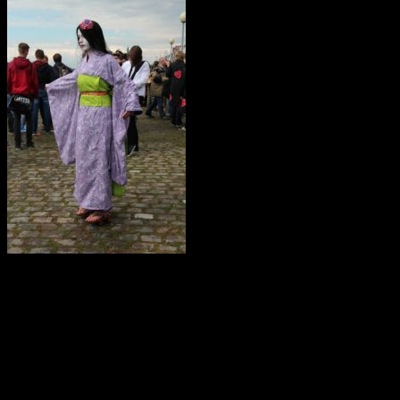
Li
: No me parece bien, no hay
que pasar un test para estar un evento friki. O sea, me refiero,
yo puedo entrar porque tengo amigos que son frikis, yo no
tengo por qué saber nada. Simplemente entro porque quiero
verlos, por conocer cosas nuevas, y no tengo por qué sufrir
un examen porque, ¿yo, por ser mujer, tengo que meterme en
un evento firiki y ser sometida a un examen? Que ya me lo ha
hecho varía gente.
Vamos a ver: yo he leído un cómic de Batman, o dos, o tres, o