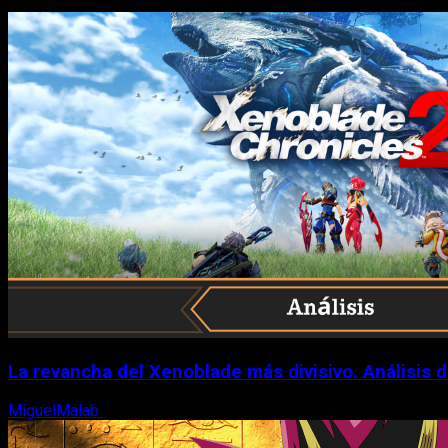
La revancha del Xenoblade más divisivo. Análisis 
MiguelMalab
6 de agosto, 2026