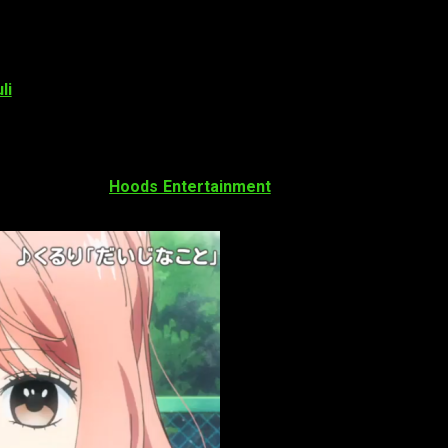
li
, fomada por tres miembros, pondrá voz al tema principal del
 este año, y contará con
12 episodios
.
ción del estudio
Hoods Entertainment
. El guion de la serie se