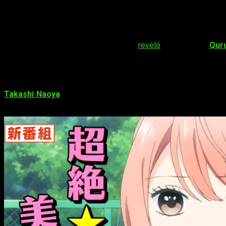
Os dejamos el vídeo a continuación:
https://www.dailymotion.com/video/x6evsxr
La cuenta oficial de Twitter del anime
reveló
que la banda
Quru
epecificamente para el anime. El anime se estrenará en
abril
de
Datos sobre
3D Kanojo
Takashi Naoya
será el director del proyecto, con la colabora
del diseño de personajes.