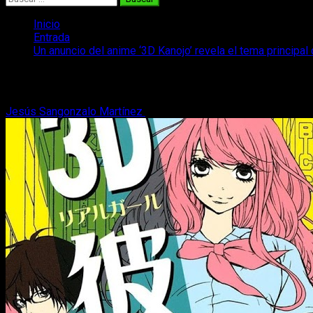
Inicio
Entrada
Un anuncio del anime ‘3D Kanojo’ revela el tema principal 
Un anuncio del anime ‘3D Kanojo’ revela e
Jesús Sangonzalo Martínez
19 de febrero, 2018
2 minutos de 