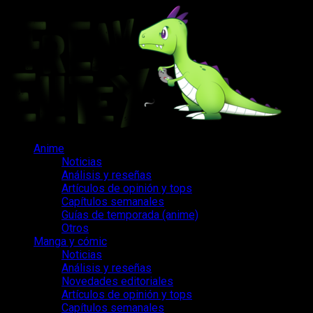
Saltar
al
contenido
Menú
Anime
principal
Noticias
Análisis y reseñas
Artículos de opinión y tops
Capítulos semanales
Guías de temporada (anime)
Otros
Manga y cómic
Noticias
Análisis y reseñas
Novedades editoriales
Artículos de opinión y tops
Capítulos semanales