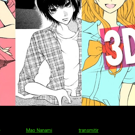
, creado por
Mao Nanami
, comenzó a
transmitir
un anuncio relaci