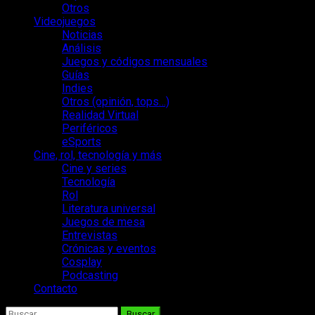
Otros
Videojuegos
Noticias
Análisis
Juegos y códigos mensuales
Guías
Indies
Otros (opinión, tops…)
Realidad Virtual
Periféricos
eSports
Cine, rol, tecnología y más
Cine y series
Tecnología
Rol
Literatura universal
Juegos de mesa
Entrevistas
Crónicas y eventos
Cosplay
Podcasting
Contacto
Buscar: