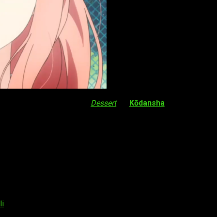
 a publicarse en la revista
Dessert
de
Kōdansha
, en julio de 2
copias impresas.
daptación
live-action
. La película estará protagonizada por
Aya
n la dirección de
Tsutomu Hanabusa
.
secundaria que está satisfecho con las chicas virtuales que encu
la piscina, Iroha se acerca a él, una «chica real» que es vistosa
li