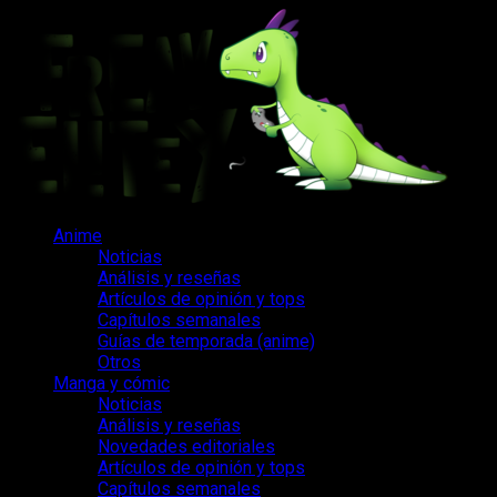
Saltar
al
contenido
Menú
Anime
principal
Noticias
Análisis y reseñas
Artículos de opinión y tops
Capítulos semanales
Guías de temporada (anime)
Otros
Manga y cómic
Noticias
Análisis y reseñas
Novedades editoriales
Artículos de opinión y tops
Capítulos semanales