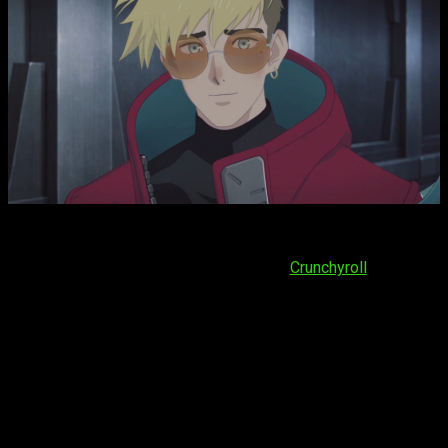
En lo que respecta a la fecha de estreno del
episodio 2 del
anime de
Trigun Stargaze
, su fecha de estreno es
sábado
17 de enero de 2026
. Se podrá ver en
Crunchyroll
. El horario
es:
España (Península y Baleares)
: a las
16:00
horas
España (Islas Canarias)
: a las
15:00
horas
Argentina
: a las
12:00
horas
Uruguay
: a las
12:00
horas
Brasil
(hora de Brasília): a las
12:00
horas
Chile
: a las
12:00
horas
Paraguay
: a las
12:00
horas