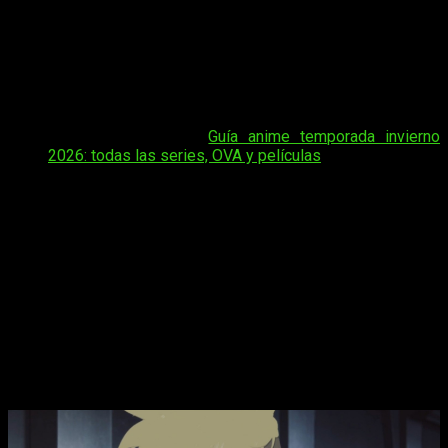
introducción va directa a lo que necesitas saber. En esta
noticia te contamos
cuándo, dónde y cómo ver online, en
español y de manera legal el episodio 2 del anime
Trigun
Stargaze
, con toda la información organizada para que
puedas disfrutar del nuevo capítulo sin complicaciones y
desde fuentes oficiales.
Tal vez te interese:
Guía anime temporada invierno
2026: todas las series, OVA y películas
Trigun Stargaze
continúa ampliando el legado de la franquicia
con una propuesta que mezcla acción, ciencia ficción y drama,
manteniendo la esencia que hizo tan popular a la obra original.
Tras un primer episodio que despertó mucha curiosidad entre
los fans, la serie empieza a definir mejor su tono, su ritmo y
el rumbo que tomará esta nueva historia, lo que ha generado
expectación por cada nuevo estreno.
Trigun Stargaze
, fecha, hora de estreno
y dónde ver el episodio 2 del anime