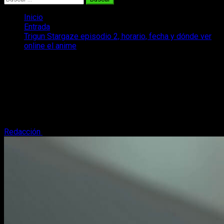
Inicio
Entrada
Trigun Stargaze episodio 2, horario, fecha y dónde ver
online el anime
Trigun Stargaze episodio 2, horario,
fecha y dónde ver online el anime
Te contamos todo lo que necesitas saber para disfrutar en
español y online de la emisión del episodio 2 del anime
Trigun Stargaze.
Redacción
8 de enero, 2026
3 minutos de lectura