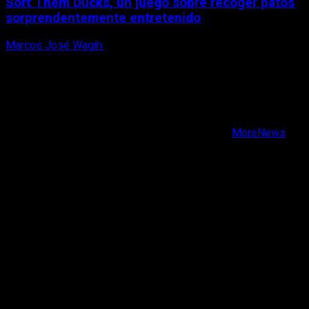
Sort Them Ducks, un juego sobre recoger patos
sorprendentemente entretenido
Marcos José Wagih
8 de agosto, 2026
X
Facebook
Instagram
Youtube
Copyright © Todos los derechos reservados.
|
MoreNews
por AF themes.