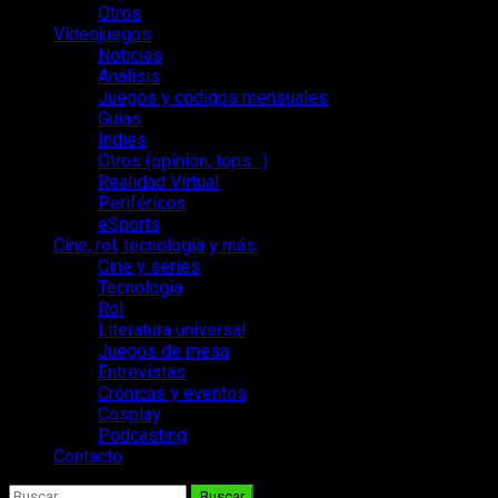
Otros
Videojuegos
Noticias
Análisis
Juegos y códigos mensuales
Guías
Indies
Otros (opinión, tops…)
Realidad Virtual
Periféricos
eSports
Cine, rol, tecnología y más
Cine y series
Tecnología
Rol
Literatura universal
Juegos de mesa
Entrevistas
Crónicas y eventos
Cosplay
Podcasting
Contacto
Buscar: