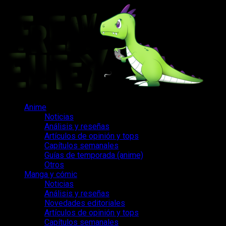
Saltar
al
contenido
Menú
Anime
principal
Noticias
Análisis y reseñas
Artículos de opinión y tops
Capítulos semanales
Guías de temporada (anime)
Otros
Manga y cómic
Noticias
Análisis y reseñas
Novedades editoriales
Artículos de opinión y tops
Capítulos semanales