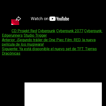
Tags:
CD Projekt Red
Cyberpunk
Cyberpunk 2077
Cyberpunk:
Edgerunners
Studio Trigger
Navegación
Anterior:
¡Segundo tráiler de One Piec Film: RED, la nueva
película de los mugiwara!
de
Siguiente:
Ya está disponible el nuevo set de TFT: Tierras
entradas
Dracónicas
Deja una respuesta
Tu dirección de correo electrónico no será publicada.
Los
campos obligatorios están marcados con
*