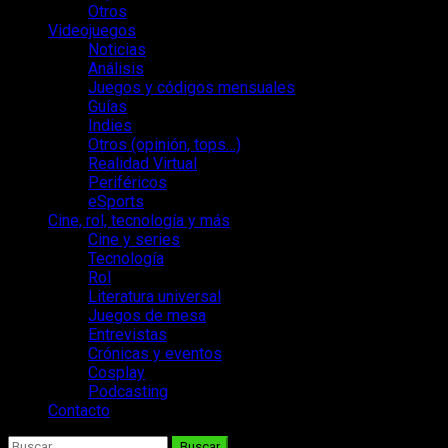
Otros
Videojuegos
Noticias
Análisis
Juegos y códigos mensuales
Guías
Indies
Otros (opinión, tops…)
Realidad Virtual
Periféricos
eSports
Cine, rol, tecnología y más
Cine y series
Tecnología
Rol
Literatura universal
Juegos de mesa
Entrevistas
Crónicas y eventos
Cosplay
Podcasting
Contacto
Buscar: