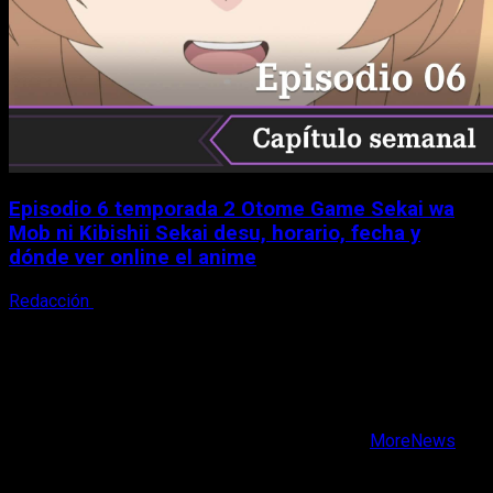
Episodio 6 temporada 2 Otome Game Sekai wa
Mob ni Kibishii Sekai desu, horario, fecha y
dónde ver online el anime
Redacción
5 de agosto, 2026
X
Facebook
Instagram
Youtube
Copyright © Todos los derechos reservados.
|
MoreNews
por AF themes.