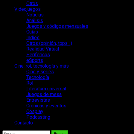
Otros
Videojuegos
Noticias
Análisis
Juegos y códigos mensuales
Guías
Indies
Otros (opinión, tops…)
Realidad Virtual
Periféricos
eSports
Cine, rol, tecnología y más
Cine y series
Tecnología
Rol
Literatura universal
Juegos de mesa
Entrevistas
Crónicas y eventos
Cosplay
Podcasting
Contacto
Buscar: