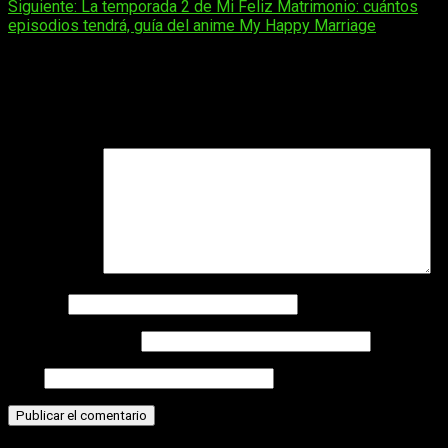
Siguiente:
La temporada 2 de Mi Feliz Matrimonio: cuántos
entradas
episodios tendrá, guía del anime My Happy Marriage
Deja una respuesta
Tu dirección de correo electrónico no será publicada.
Los
campos obligatorios están marcados con
*
Comentario
*
Nombre
Correo electrónico
Web