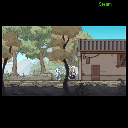
próximo
14 de enero de 2025
a PC a través de
Steam
.
Threefold Recital llega el próximo mes
Ambientado en un reino de fantasía oriental habitado por
humanos, bestias y majestuosos dragones, nos situamos en
Bluescales, un lugar en el que
la magia y la tecnología
coexisten
. El juego basa su encanto en
tres héroes
, a
saber: