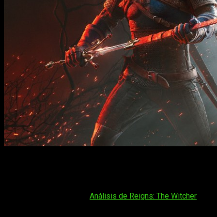
Cuando hablamos de
The Witcher 3
, hablamos de uno de esos
más de 10 años y durante todo este tiempo ha vendido «como 
hablar de
The Witcher 3
en relación a lo que hasta ahora era un
Tal vez te interese:
Análisis de Reigns: The Witcher
Ya es oficial el nuevo DLC para
The Witcher 3
. Bajo el nombre