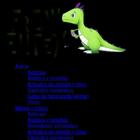
Saltar
al
contenido
Menú
Anime
principal
Noticias
Análisis y reseñas
Artículos de opinión y tops
Capítulos semanales
Guías de temporada (anime)
Otros
Manga y cómic
Noticias
Análisis y reseñas
Novedades editoriales
Artículos de opinión y tops
Capítulos semanales