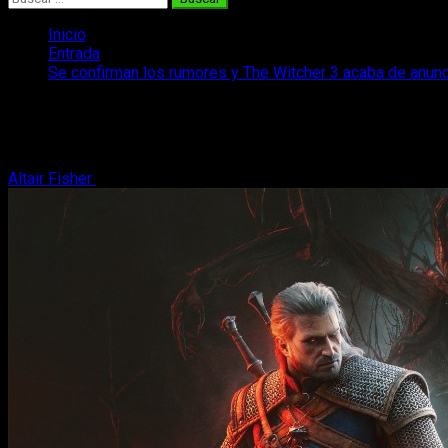
Inicio
Entrada
Se confirman los rumores y The Witcher 3 acaba de anun
Se confirman los rumores y The Witcher
Los rumores se han convertido en realidad y se acaba de confi
Altair Fisher
27 de mayo, 2026
2 minutos de lectura