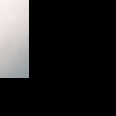
bierto, debes probar. Lanzado en mayo de 2015, han pasado ya
 vendidas
del genial juego de CD Projekt. Y hoy os volvemos a
 meternos en la piel de Geralt de Rivia para poder expandir lo