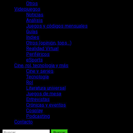
Otros
Videojuegos
Noticias
Análisis
Juegos y códigos mensuales
Guías
Indies
Otros (opinión, tops…)
Realidad Virtual
Periféricos
eSports
Cine, rol, tecnología y más
Cine y series
Tecnología
Rol
Literatura universal
Juegos de mesa
Entrevistas
Crónicas y eventos
Cosplay
Podcasting
Contacto
Buscar: