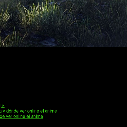
el del legendario cazador de monstruos Geralt de Rivia para viv
etalles más se han dado a conocer, y es por ello que nos deja
erencias.
esarrollando la expansión
en colaboración con Fool’s Theory
r más detalles sobre Songs of the Past.
o recordando que aún seguimos esperando noticias del ya pres
X|S
ha y dónde ver online el anime
de ver online el anime