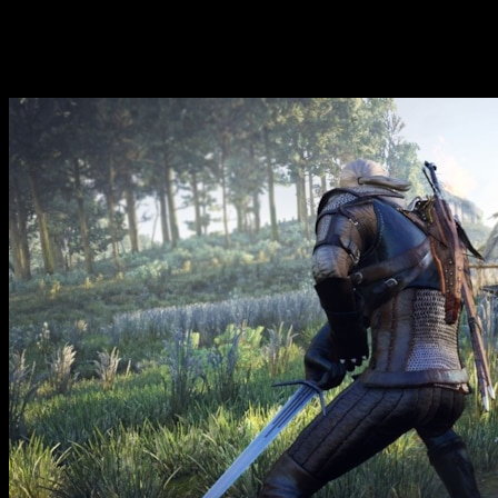
vivido en el juego base.
The Witcher 3
tendrá nuevo DLC