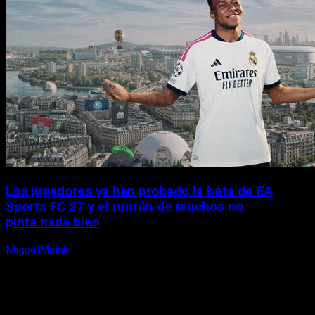
Los jugadores ya han probado la beta de EA
Sports FC 27 y el runrún de muchos no
pinta nada bien
MiguelMalab
9 de agosto, 2026
X
Facebook
Instagram
Youtube