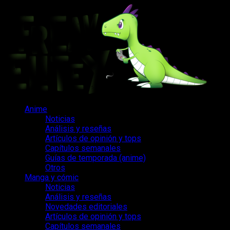
Saltar
al
contenido
Menú
Anime
principal
Noticias
Análisis y reseñas
Artículos de opinión y tops
Capítulos semanales
Guías de temporada (anime)
Otros
Manga y cómic
Noticias
Análisis y reseñas
Novedades editoriales
Artículos de opinión y tops
Capítulos semanales