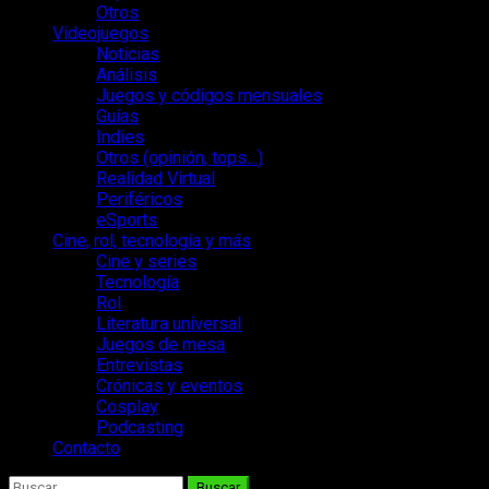
Otros
Videojuegos
Noticias
Análisis
Juegos y códigos mensuales
Guías
Indies
Otros (opinión, tops…)
Realidad Virtual
Periféricos
eSports
Cine, rol, tecnología y más
Cine y series
Tecnología
Rol
Literatura universal
Juegos de mesa
Entrevistas
Crónicas y eventos
Cosplay
Podcasting
Contacto
Buscar: