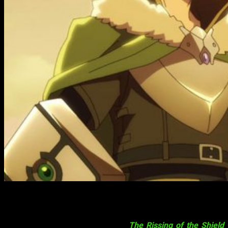
¿
Cuál es la fecha de estreno de
The Rising of the Shiel
Hero
temporada 3
? A muy poco de comenzar la temporada
de otoño de 2023, recordamos que uno de los estrenos más
esperados es la temporada 3 de
The Rissing of the Shield