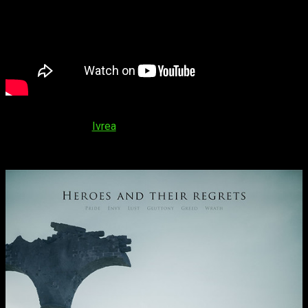
Por otro lado, y por si os interesa, podemos leer el manga en
España gracias a
Ivrea
, la cual lleva ya 30 tomos publicados.
Dicho esto, y antes de despedirnos, os dejamos con algunos
datos adicionales sobre la serie.