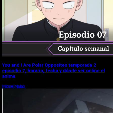
You and I Are Polar Opposites temporada 2
episodio 7, horario, fecha y dónde ver online el
anime
MiguelMalab
9 de agosto, 2026