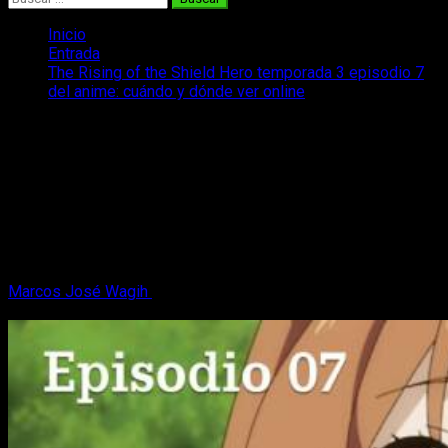
Inicio
Entrada
The Rising of the Shield Hero temporada 3 episodio 7
del anime: cuándo y dónde ver online
The Rising of the Shield Hero
temporada 3 episodio 7 del anime:
cuándo y dónde ver online
The Rising of the Shield Hero temporada 3 episodio 7, ¿cuál
es la fecha y horario de emisión y dónde podemos verla en
español?
Marcos José Wagih
10 de noviembre, 2023
3 minutos de
lectura