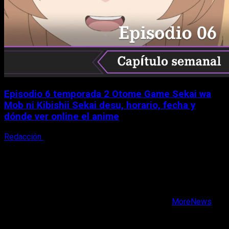
Episodio 6 temporada 2 Otome Game Sekai wa
Mob ni Kibishii Sekai desu, horario, fecha y
dónde ver online el anime
Redacción
5 de agosto, 2026
X
Facebook
Instagram
Youtube
Copyright © Todos los derechos reservados.
|
MoreNews
por AF themes.