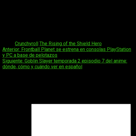
El Salvador:
a las
05:30
horas
Guatemala:
a las
05:30
horas
Costa Rica:
a las
05:30
horas
Nicaragua:
a las
05:30
horas
Honduras:
a las
05:30
horas
México:
a las
05:30
horas
Tags:
Crunchyroll
The Rising of the Shield Hero
Navegación
Anterior:
Frontball Planet se estrena en consolas PlayStation
y PC a base de pelotazos
de
Siguiente:
Goblin Slayer temporada 2 episodio 7 del anime:
entradas
dónde, cómo y cuándo ver en español
Deja una respuesta
Tu dirección de correo electrónico no será publicada.
Los
campos obligatorios están marcados con
*