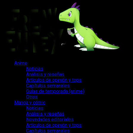
Saltar
al
contenido
Menú
Anime
principal
Noticias
Análisis y reseñas
Artículos de opinión y tops
Capítulos semanales
Guías de temporada (anime)
Otros
Manga y cómic
Noticias
Análisis y reseñas
Novedades editoriales
Artículos de opinión y tops
Capítulos semanales