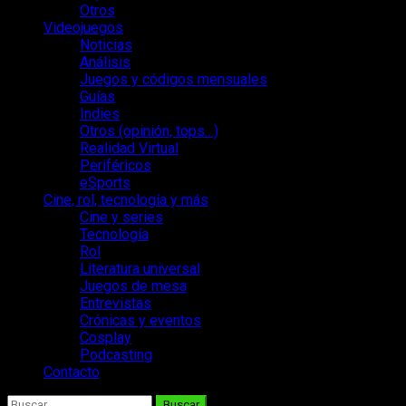
Otros
Videojuegos
Noticias
Análisis
Juegos y códigos mensuales
Guías
Indies
Otros (opinión, tops…)
Realidad Virtual
Periféricos
eSports
Cine, rol, tecnología y más
Cine y series
Tecnología
Rol
Literatura universal
Juegos de mesa
Entrevistas
Crónicas y eventos
Cosplay
Podcasting
Contacto
Buscar: