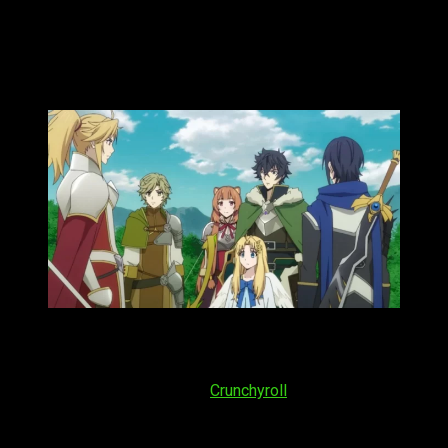
The Rising of the Shield Hero
temporada 3 episodio 7: fecha y
horario de estreno
Con todo esto en mente, ¿cuándo se podrá ver el siguiente
episodio de la tercera temporada de
The Rising of the Shield
Hero
? Siguiendo la dinámica habitual, tanto en LATAM como
en España se proyectará en
Crunchyroll
, plataforma de anime
en
streaming
responsable de su serialización tanto en
V.O.S.E. con subtítulos como doblada. En lo que respecta a la
fecha y el horario, será el
viernes 17 de noviembre de 2023