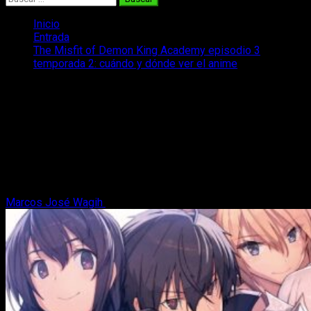
Inicio
Entrada
The Misfit of Demon King Academy episodio 3
temporada 2: cuándo y dónde ver el anime
The Misfit of Demon King Academy
episodio 3 temporada 2: cuándo y
dónde ver el anime
¿Cómo, dónde y cuándo podemos ver el anime de The Misfit
of Demon King Academy episodio 3 temporada 2? Aquí todo
lo que necesitáis saber.
Marcos José Wagih
14 de enero, 2023
2 minutos de lectura