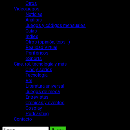
Otros
Videojuegos
Noticias
Análisis
Juegos y códigos mensuales
Guías
Indies
Otros (opinión, tops…)
Realidad Virtual
Periféricos
eSports
Cine, rol, tecnología y más
Cine y series
Tecnología
Rol
Literatura universal
Juegos de mesa
Entrevistas
Crónicas y eventos
Cosplay
Podcasting
Contacto
Buscar: