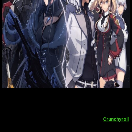
El nuevo episodio de la temporada 2 de
The Misfit of Demon
King Academy Ⅱ: History’s Strongest Demon King
Reincarnates and Goes to School with His Descendants
se
publicará el próximo
sábado 21 de enero
. Como siempre, lo
hará en la plataforma de anime en
streaming
Crunchyroll
.
Recordamos, pues, que es esta quien se ha hecho con los
derechos de emisión de la nueva temporada en muy diversos