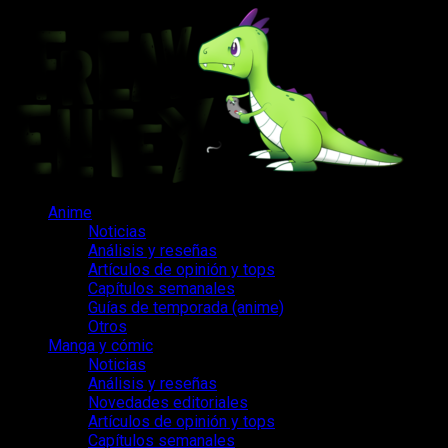
Saltar
al
contenido
Menú
Anime
principal
Noticias
Análisis y reseñas
Artículos de opinión y tops
Capítulos semanales
Guías de temporada (anime)
Otros
Manga y cómic
Noticias
Análisis y reseñas
Novedades editoriales
Artículos de opinión y tops
Capítulos semanales