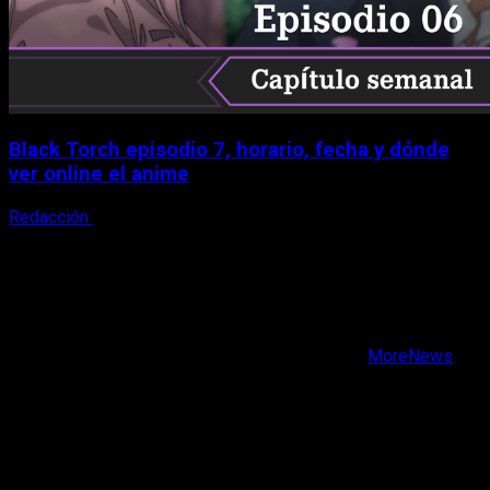
Black Torch episodio 7, horario, fecha y dónde
ver online el anime
Redacción
8 de agosto, 2026
X
Facebook
Instagram
Youtube
Copyright © Todos los derechos reservados.
|
MoreNews
por AF themes.