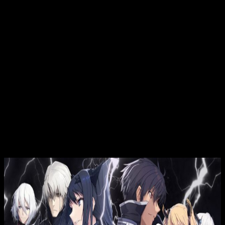
trasfondo. En efecto, hoy os contamos
cuándo, dónde y
cómo podéis ver el episodio 3 de la temporada 2 de
The
Misfit of Demon King Academy
.
Todo ello teniendo en cuenta que la información que os
brindamos está especialmente diseñada desde la
perspectiva del horario peninsular español, pero intentando
proporcionaros toda la información concerniente a su estreno
en otros países de habla hispana y husos horarios. Dicho
esto, y sin más demora, os hablamos del próximo capítulo.
Cuándo y dónde ver el anime de
The
Misfit of Demon King
Academy
episodio 3 temporada 2