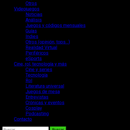
Otros
Videojuegos
Noticias
Análisis
Juegos y códigos mensuales
Guías
Indies
Otros (opinión, tops…)
Realidad Virtual
Periféricos
eSports
Cine, rol, tecnología y más
Cine y series
Tecnología
Rol
Literatura universal
Juegos de mesa
Entrevistas
Crónicas y eventos
Cosplay
Podcasting
Contacto
Buscar: