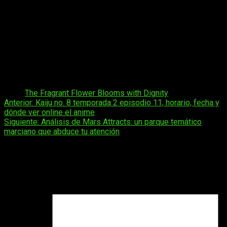
listas de recomendaciones en librerías japonesas.
Además de su adaptación, la franquicia ha inspirado
ilustraciones promocionales y productos oficiales.
La
atención al detalle en la animación ha sido resaltada por
su fidelidad al material original.
Esto la ha posicionado
como una de las propuestas más cuidadas en su género en la
temporada actual.
Tags:
The Fragrant Flower Blooms with Dignity
Navegación
Anterior:
Kaiju no. 8 temporada 2 episodio 11, horario, fecha y
dónde ver online el anime
de
Siguiente:
Análisis de Mars Attracts: un parque temático
entradas
marciano que abduce tu atención
Deja una respuesta
Tu dirección de correo electrónico no será publicada.
Los
campos obligatorios están marcados con
*