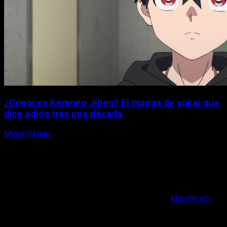
¿Conoces Kemono Jihen? El manga de yokai que
dice adiós tras una década
MiguelMalab
8 de agosto, 2026
X
Facebook
Instagram
Youtube
Copyright © Todos los derechos reservados.
|
MoreNews
por AF themes.