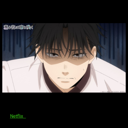
ver el episodio 13 del anime
La nobleza
de las flores
En lo que respecta a la emisión del
capítulo n.º 13 de
Kaoru
Hana wa Rin to Saku
, esperamos que su fecha de estreno
sea entre el
sábado 27 y el domingo 28 de septiembre
.
En
Netflix
no empezó a emitirse hasta el pasado 7 de
septiembre.