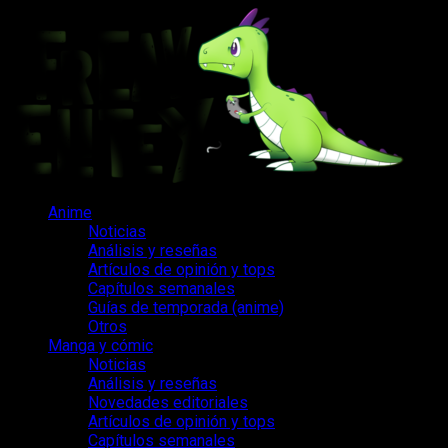
Saltar
al
contenido
Menú
Anime
principal
Noticias
Análisis y reseñas
Artículos de opinión y tops
Capítulos semanales
Guías de temporada (anime)
Otros
Manga y cómic
Noticias
Análisis y reseñas
Novedades editoriales
Artículos de opinión y tops
Capítulos semanales