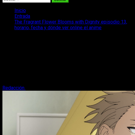
Inicio
Entrada
The Fragrant Flower Blooms with Dignity episodio 13,
horario, fecha y dónde ver online el anime
The Fragrant Flower Blooms with
Dignity episodio 13, horario, fecha y
dónde ver online el anime
Te contamos todo lo que necesitas saber sobre el horario,
fecha y dónde ver el episodio 13 del anime The Fragrant
Flower Blooms with Dignity.
Redacción
20 de septiembre, 2025
4 minutos de lectura