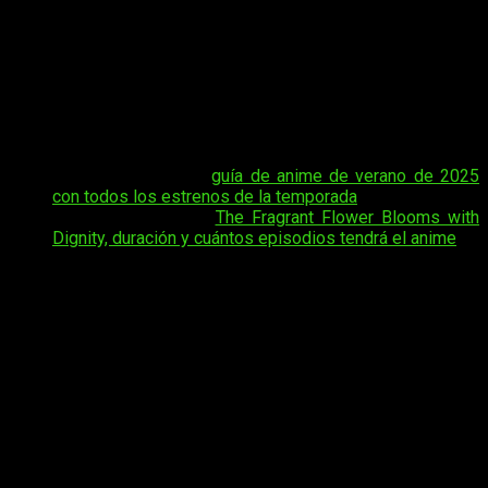
Flower Blooms with Dignity
episodio 13
. Esta serie ha
sabido ganarse un lugar entre los fans gracias a su narrativa
delicada, personajes entrañables y momentos que derriten el
corazón. Cada capítulo avanza la relación de los
protagonistas y deja a los espectadores con ganas de más,
por lo que no es de extrañar que la espera por el episodio 13
esté generando tanta expectativa.
Tal vez te interese:
guía de anime de verano de 2025
con todos los estrenos de la temporada
Tal vez te interese:
The Fragrant Flower Blooms with
Dignity, duración y cuántos episodios tendrá el anime
En este artículo te daremos todos los detalles que necesitas
para no perderte el próximo capítulo de
The Fragrant Flower
Blooms with Dignity
. Aquí encontrarás información sobre la
fecha exacta de estreno, el horario de emisión y las
plataformas oficiales donde podrás ver el anime online en
español, de forma segura y legal, para disfrutar de la historia
con la mejor calidad posible.
The Fragrant Flower Blooms with
Dignity
, fecha, hora de estreno y dónde