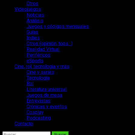
Otros
Videojuegos
Noticias
Análisis
Juegos y códigos mensuales
Guías
Indies
Otros (opinión, tops…)
Realidad Virtual
Periféricos
eSports
Cine, rol, tecnología y más
Cine y series
Tecnología
Rol
Literatura universal
Juegos de mesa
Entrevistas
Crónicas y eventos
Cosplay
Podcasting
Contacto
Buscar: