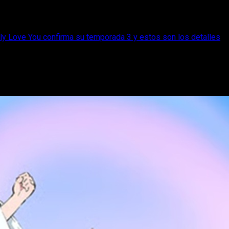
eally Love You confirma su temporada 3 y estos son los detalles
Really, Really, Really Love You confirma s
 you confirma su temporada 3 y ya tiene primera imagen.