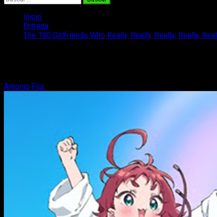
Inicio
Entrada
The 100 Girlfriends Who Really, Really, Really, Really, R
The 100 Girlfriends Who Really, Really, 
El anime de The 100 Girlfriends Who Really, really, really, love
Antonio Flor
20 de octubre, 2025
3 minutos de lectura