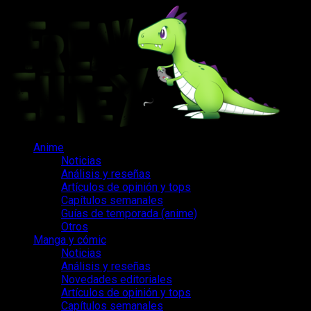
Saltar
al
contenido
Menú
Anime
principal
Noticias
Análisis y reseñas
Artículos de opinión y tops
Capítulos semanales
Guías de temporada (anime)
Otros
Manga y cómic
Noticias
Análisis y reseñas
Novedades editoriales
Artículos de opinión y tops
Capítulos semanales