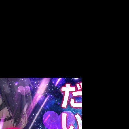
n joven estudiante que, tras ser rechazado cien veces, recibe la
 si alguna de ellas no es correspondida, morirá. A partir de esa
as a su ritmo trepidante, su tono desenfadado y su mezcla de rom
hacia nuevos arcos del manga original. Incorporando
más person
 prevista en el horizonte. Eso sí, al igual que la anterior temp