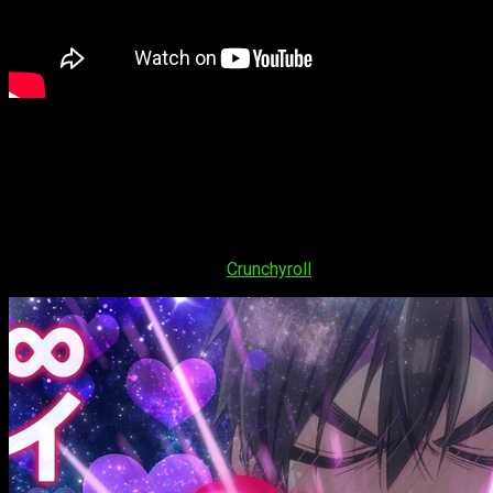
Para quienes aún no la conocen, la historia sigue a Rentarō, u
gemelas predestinadas
. Sin embargo, hay un inconveniente:
misión imposible.
Las dos primeras temporadas lograron ganarse al público graci
tercera parte ya en marcha, se espera que la historia avance 
serie. Aunque eso sí, por el momento no hay ventana de estreno
gracias a plataformas como
Crunchyroll
.