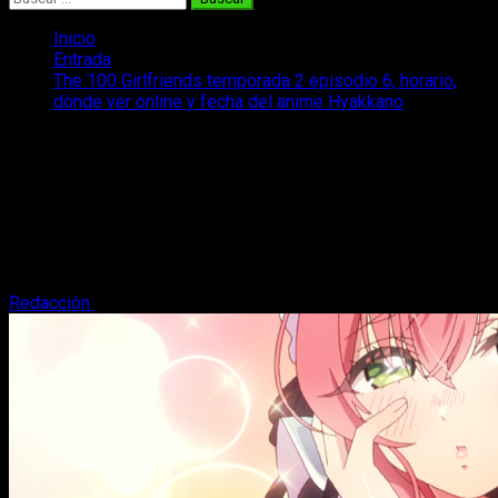
Inicio
Entrada
The 100 Girlfriends temporada 2 episodio 6, horario,
dónde ver online y fecha del anime Hyakkano
The 100 Girlfriends temporada 2
episodio 6, horario, dónde ver online y
fecha del anime Hyakkano
Te traemos todo sobre el episodio 6 temporada 2 de The 100
Girlfriends Who Really, Really, Really, Really, Really Love You.
Redacción
9 de febrero, 2025
4 minutos de lectura