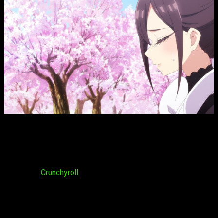
The 100 Girlfriends T2, fecha y hora de estreno del episodio
6 del anime
El sexto episodio del anime de la segunda temporada de
The
100 Girlfriends Who Really, Really, Really, Really, Really Love
You
se estrenará el
domingo 16 de febrero de
2025
en
Crunchyroll
. El horario esperamos que sea el
siguiente:
España (Península y Baleares):
a las
16:00
horas
España (Islas Canarias):
a las
15:00
horas
Argentina:
a las
11:00
horas