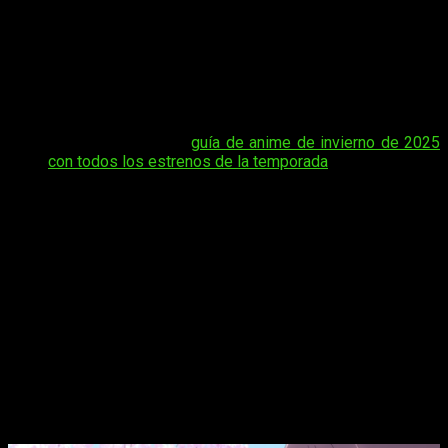
absurdos y entretenidos que harán reír a los seguidores de la
serie. Si te preguntas
cuándo, dónde y cómo ver el anime
online, en español y de manera legal de
The 100
Girlfriends Who Really, Really, Really, Really, REALLY Love
You
temporada 2 episodio 6
, te damos todos los detalles
aquí.
Tal vez te interese:
guía de anime de invierno de 2025
con todos los estrenos de la temporada
.
Para los fans de este anime lleno de giros inesperados, es
importante saber las plataformas donde podrás disfrutarlo
online sin ningún problema. En este artículo te contamos la
fecha exacta de lanzamiento del episodio, el horario para no
perderte su estreno y las opciones de plataformas oficiales
que ofrecen la serie de manera legal en español. ¡No te lo
puedes perder!
The 100 Girlfriends
temporada 2, fecha
y hora de estreno del episodio 6 del
anime