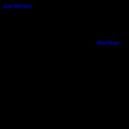
Jose Martinez
7 de agosto, 2026
X
Facebook
Instagram
Youtube
Copyright © Todos los derechos reservados.
|
MoreNews
por AF themes.