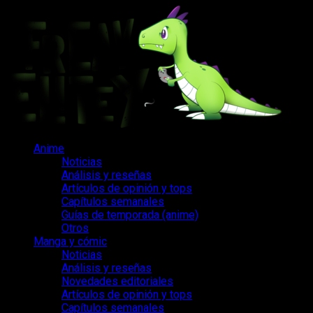
Saltar
al
contenido
Menú
Anime
principal
Noticias
Análisis y reseñas
Artículos de opinión y tops
Capítulos semanales
Guías de temporada (anime)
Otros
Manga y cómic
Noticias
Análisis y reseñas
Novedades editoriales
Artículos de opinión y tops
Capítulos semanales