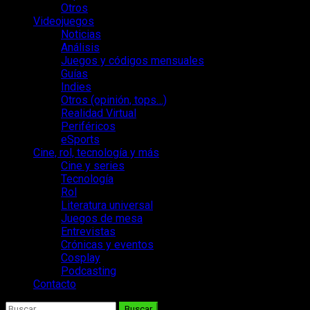
Otros
Videojuegos
Noticias
Análisis
Juegos y códigos mensuales
Guías
Indies
Otros (opinión, tops…)
Realidad Virtual
Periféricos
eSports
Cine, rol, tecnología y más
Cine y series
Tecnología
Rol
Literatura universal
Juegos de mesa
Entrevistas
Crónicas y eventos
Cosplay
Podcasting
Contacto
Buscar: