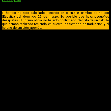
saber su horario, será el siguiente:
El horario ha sido calculado teniendo en cuenta el cambio de horario
(España) del domingo 29 de marzo. Es posible que haya pequeños
desajustes. El horario oficial no ha sido confirmado. Se trata de un cálculo
que hemos realizado teniendo en cuenta los tiempos de traducción y el
horario de emisión japonés.
España (Península y Baleares)
: a las
17:00
horas
España (Islas Canarias)
: a las
16:00
horas
Argentina
: a las
13:00
horas
Uruguay
: a las
13:00
horas
Brasil
(hora de Brasília): a las
13:00
horas
Chile
: a las
13:00
horas
Paraguay
: a las
13:00
horas
República Dominicana
: a las
12:00
horas
Puerto Rico
: a las
12:00
horas
Venezuela
: a las
12:00
horas
Bolivia
: a las
12:00
horas
Cuba
: a las
12:00
horas
Colombia
: a las
11:00
horas
Ecuador
: a las
11:00
horas
Panamá
: a las
11:00
horas
Perú
: a las
11:00
horas