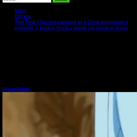
Inicio
Entrada
That Time I Got Reincarnated as a Slime temporada 4
episodio 1, horario, fecha y dónde ver online el anime
That Time I Got Reincarnated as a
Slime temporada 4 episodio 1, horario,
fecha y dónde ver online el anime
Te contamos todo sobre la hora, día y cómo ver el anime de
That Time I Got Reincarnated as a Slime episodio 1
temporada 4.
MiguelMalab
27 de marzo, 2026
4 minutos de lectura