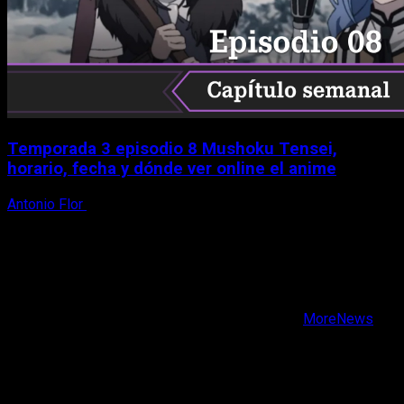
Temporada 3 episodio 8 Mushoku Tensei,
horario, fecha y dónde ver online el anime
Antonio Flor
9 de agosto, 2026
X
Facebook
Instagram
Youtube
Copyright © Todos los derechos reservados.
|
MoreNews
por AF themes.