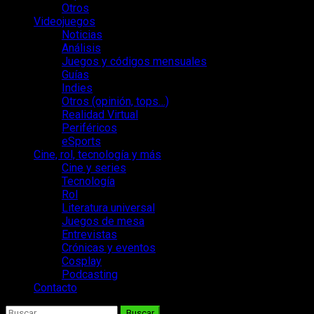
Otros
Videojuegos
Noticias
Análisis
Juegos y códigos mensuales
Guías
Indies
Otros (opinión, tops…)
Realidad Virtual
Periféricos
eSports
Cine, rol, tecnología y más
Cine y series
Tecnología
Rol
Literatura universal
Juegos de mesa
Entrevistas
Crónicas y eventos
Cosplay
Podcasting
Contacto
Buscar: