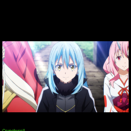
That Time I Got Reincarnated as a
Slime
temporada 4, fecha, hora de
estreno y dónde ver el episodio 1 del
anime
El
episodio 1 de la temporada 4
del anime
Aquella vez que
me convertí en slime
se proyectará en la plataforma de anime
Crunchyroll
el próximo
viernes 3 de abril de 2026
. Si queréis