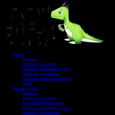
Saltar
al
contenido
Menú
Anime
principal
Noticias
Análisis y reseñas
Artículos de opinión y tops
Capítulos semanales
Guías de temporada (anime)
Otros
Manga y cómic
Noticias
Análisis y reseñas
Novedades editoriales
Artículos de opinión y tops
Capítulos semanales