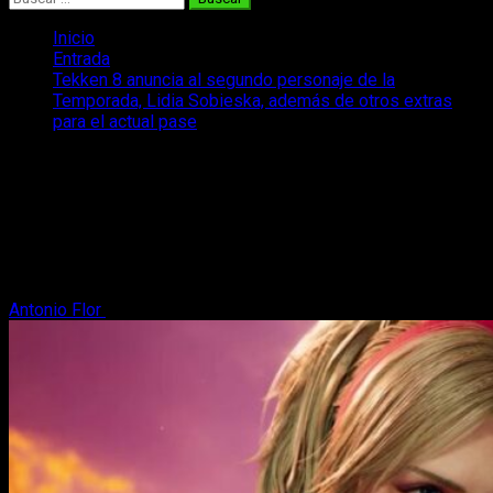
Inicio
Entrada
Tekken 8 anuncia al segundo personaje de la
Temporada, Lidia Sobieska, además de otros extras
para el actual pase
Tekken 8 anuncia al segundo personaje
de la Temporada, Lidia Sobieska,
además de otros extras para el actual
pase
Antonio Flor
29 de abril, 2024
2 minutos de lectura