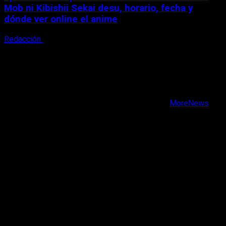
Mob ni Kibishii Sekai desu, horario, fecha y
dónde ver online el anime
Redacción
5 de agosto, 2026
X
Facebook
Instagram
Youtube
Copyright © Todos los derechos reservados.
|
MoreNews
por AF themes.