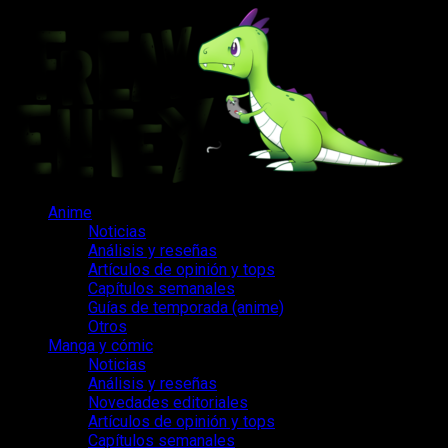
Saltar
al
contenido
Menú
Anime
principal
Noticias
Análisis y reseñas
Artículos de opinión y tops
Capítulos semanales
Guías de temporada (anime)
Otros
Manga y cómic
Noticias
Análisis y reseñas
Novedades editoriales
Artículos de opinión y tops
Capítulos semanales