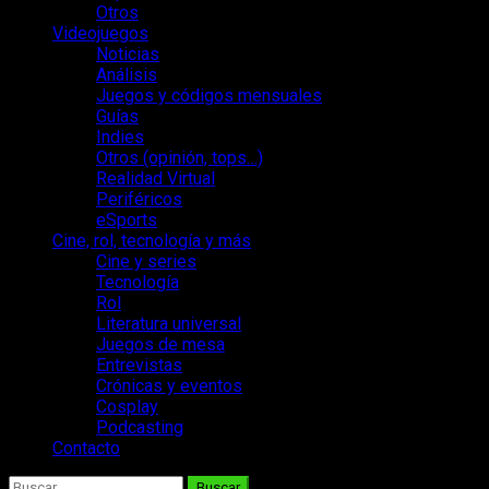
Otros
Videojuegos
Noticias
Análisis
Juegos y códigos mensuales
Guías
Indies
Otros (opinión, tops…)
Realidad Virtual
Periféricos
eSports
Cine, rol, tecnología y más
Cine y series
Tecnología
Rol
Literatura universal
Juegos de mesa
Entrevistas
Crónicas y eventos
Cosplay
Podcasting
Contacto
Buscar: