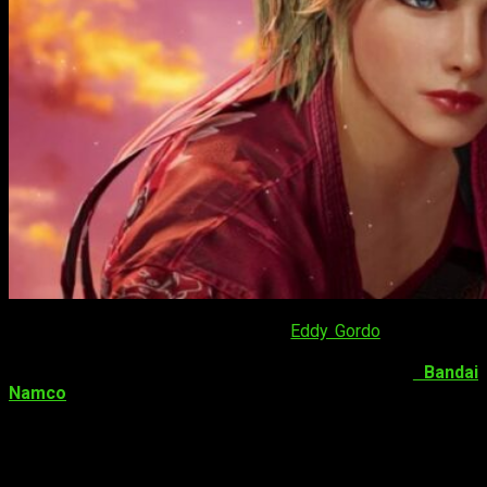
Después de la polémica llegada de
Eddy Gordo
a
Tekken 8
,
ya sabemos cual será
el próximo personaje para el título
de lucha, Lidia Sobieska
. Así lo ha confirmado
Bandai
Namco
, la desarrolladora, quien también ha compartido otros
detalles de la próxima actualización del juego.
Y es que con su llegada,
la primera temporada del título de
lucha se actualizará con un nuevo escenario, el modo