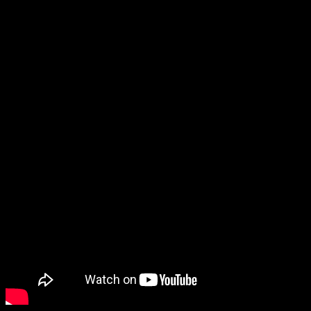
foto
, y atención,
un capítulo nuevo del modo historia
. Eso
sí, no os hagáis ilusiones antes de tiempo, y es que
aún no
cuenta con fecha de lanzamiento
, más allá de que será en
verano.
Tekken 8
se prepara para la llegada de
Lidia Sobieska, la segunda luchadora
del primer pase de temporada