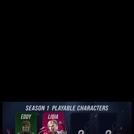
La parte positiva de todo esto, es que
la actualización del
juego será gratuita
, e incluirá además nuevos modos de
juego. Por ejemplo el modo Práctica Online, para hacer tiempo
en la antesala. Y además
, se incorpora uno nuevo en la
saga de lucha, Fantasma contra Fantasma
.
En este, podremos ver como se enfrentan la versión
fantasma (que emita nuestros movimientos) contra la de un
rival, permitiéndonos ver un simulacro de quien sería el
vencedor, y en que puntos hemos fallado para remontar ante
un posible reencuentro.
Respecto al modo foto, no consistirá únicamente en tomar
capturas de pantalla, ya que también incorpora la posibilidad
de mover la cámara. Además, podremos cambiar el gesto en
la cara del personaje y otros elementos como el filtro o
eliminar algunas de las cosas que vemos en pantalla.