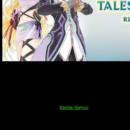
Tales of Xillia Remastered ya está disponible con mejoras
visuales, extras y nuevas funciones. Revive el clásico JRPG
de Bandai Namco en consolas y PC.
Los fanáticos del universo
Tales of
están de enhorabuena,
pues
Tales of Xillia Remastered
ya está disponible y lo hace
aterrizando totalmente renovado en consolas actuales y PC.
Con esta esperada llegada,
Bandai Namco
rescata así uno de
los JRPG más queridos y solicitados de la saga, un título que
muchos soñaban con volver a jugar desde su paso por
PlayStation 3.