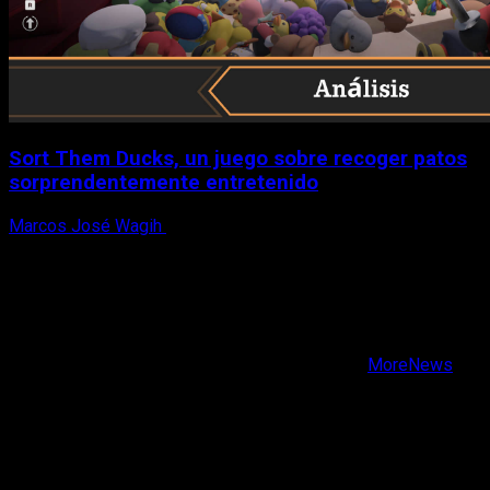
Sort Them Ducks, un juego sobre recoger patos
sorprendentemente entretenido
Marcos José Wagih
8 de agosto, 2026
X
Facebook
Instagram
Youtube
Copyright © Todos los derechos reservados.
|
MoreNews
por AF themes.