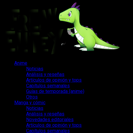
Saltar
al
contenido
Menú
Anime
principal
Noticias
Análisis y reseñas
Artículos de opinión y tops
Capítulos semanales
Guías de temporada (anime)
Otros
Manga y cómic
Noticias
Análisis y reseñas
Novedades editoriales
Artículos de opinión y tops
Capítulos semanales