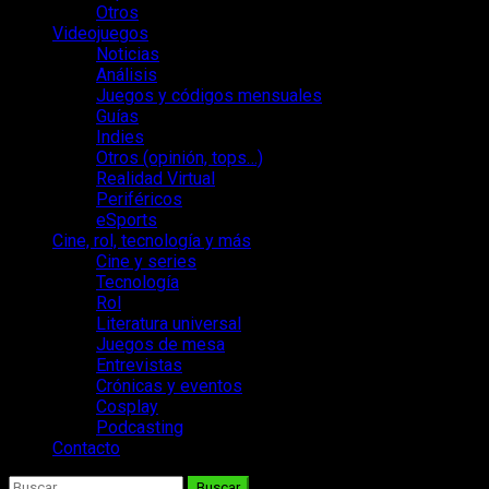
Otros
Videojuegos
Noticias
Análisis
Juegos y códigos mensuales
Guías
Indies
Otros (opinión, tops…)
Realidad Virtual
Periféricos
eSports
Cine, rol, tecnología y más
Cine y series
Tecnología
Rol
Literatura universal
Juegos de mesa
Entrevistas
Crónicas y eventos
Cosplay
Podcasting
Contacto
Buscar: