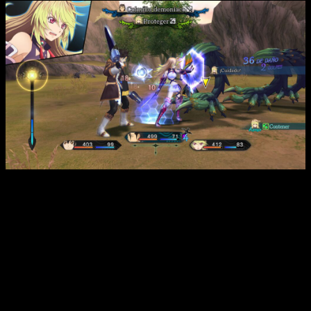
Esta edición
añade mejoras muy esperadas
. Encontrarás
guardado automático
, iconos que facilitan la exploración y
la posibilidad de desactivar combates para centrarte en la
historia. Además, el
sistema Dual Raid Linear Motion
brilla
como nunca: combates ágiles, ataques en cadena y
animaciones mucho más pulidas.
El lanzamiento incluye también todos los contenidos
descargables originales:
trajes adicionales, objetos y
bonificaciones
. Un detalle que encantará a los fans más