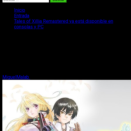
Inicio
Entrada
Tales of Xillia Remastered ya está disponible en
consolas y PC
Tales of Xillia Remastered ya está
disponible en consolas y PC
Tales of Xillia Remastered ya está disponible con mejoras
visuales, extras y nuevas funciones. Revive el clásico JRPG
de Bandai Namco en consolas y PC.
MiguelMalab
2 de noviembre, 2025
2 minutos de lectura