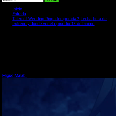
Inicio
Entrada
Tales of Wedding Rings temporada 2, fecha, hora de
estreno y dónde ver el episodio 13 del anime
Tales of Wedding Rings temporada 2,
fecha, hora de estreno y dónde ver el
episodio 13 del anime
Si queréis saber dónde, cuándo y cómo ver el anime de Tales
of Wedding Rings temporada 2 episodio 13 online, os lo
contamos.
MiguelMalab
20 de diciembre, 2025
4 minutos de lectura