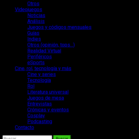
Otros
Videojuegos
Noticias
Análisis
Juegos y códigos mensuales
Guías
Indies
Otros (opinión, tops…)
Realidad Virtual
Periféricos
eSports
Cine, rol, tecnología y más
Cine y series
Tecnología
Rol
Literatura universal
Juegos de mesa
Entrevistas
Crónicas y eventos
Cosplay
Podcasting
Contacto
Buscar: