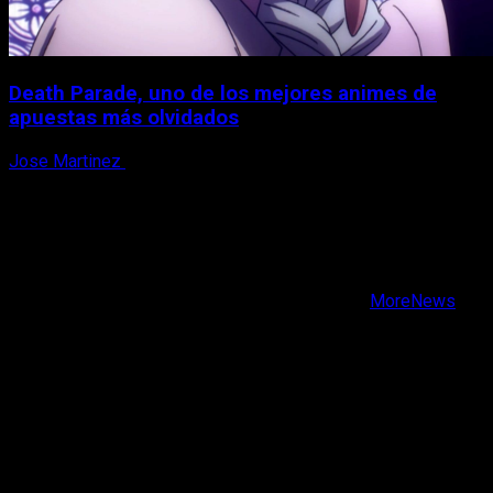
Death Parade, uno de los mejores animes de
apuestas más olvidados
Jose Martinez
7 de agosto, 2026
X
Facebook
Instagram
Youtube
Copyright © Todos los derechos reservados.
|
MoreNews
por AF themes.