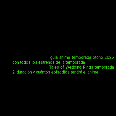
novedades muy esperadas sobre
Kekkon Yubiwa
Monogatari
: cuándo, dónde y cómo ver el anime online,
en español y de manera legal
Tales of Wedding
Rings
temporada 2 episodio 13.
La historia continúa
siguiendo a
Sato
y a las enigmáticas portadoras de los
anillos mágicos, en una aventura que combina momentos
emocionales con giros inesperados. Cada nuevo capítulo
estrecha los lazos entre los personajes y eleva la tensión,
dejando claro que el destino de todos está a punto de dar un
giro decisivo.
Tal vez te interese:
guía anime temporada otoño 2025
con todos los estrenos de la temporada
Tal vez te interese:
Tales of Wedding Rings temporada
2, duración y cuántos episodios tendrá el anime
En esta guía encontrarás toda la información esencial para no
perderte el estreno:
la fecha exacta del episodio 13, los
horarios según cada país y las plataformas donde verlo
legalmente en español.
Será un capítulo clave para la trama,
cargado de giros inesperados y emociones intensas,
manteniendo esa mezcla de romance y fantasía que ha
convertido a la serie en uno de los títulos más comentados
de la temporada.