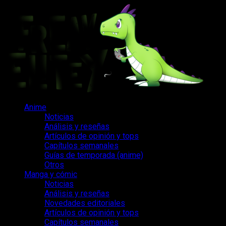
Saltar
al
contenido
Menú
Anime
principal
Noticias
Análisis y reseñas
Artículos de opinión y tops
Capítulos semanales
Guías de temporada (anime)
Otros
Manga y cómic
Noticias
Análisis y reseñas
Novedades editoriales
Artículos de opinión y tops
Capítulos semanales