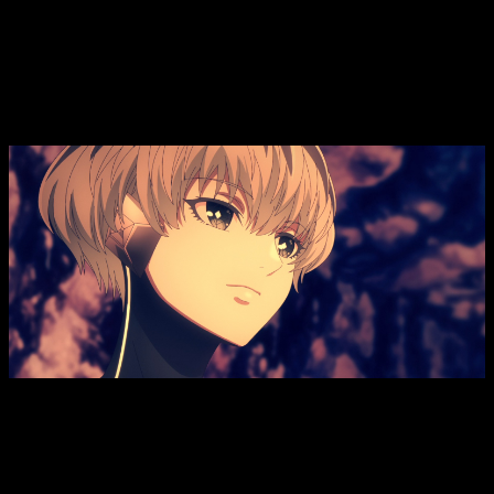
Tales of Wedding Rings temporada 2,
fecha, hora de estreno y dónde ver el
episodio 13 del anime
Tales of Wedding Rings T2, fecha, hora de estreno y dónde
ver el episodio 13 del anime
En cuanto a la fecha de estreno del
episodio 13 de la
temporada 2 de
Tales of Wedding Rings,
está previsto para
el
sábado 27 de diciembre de 2025
. Como siempre, la