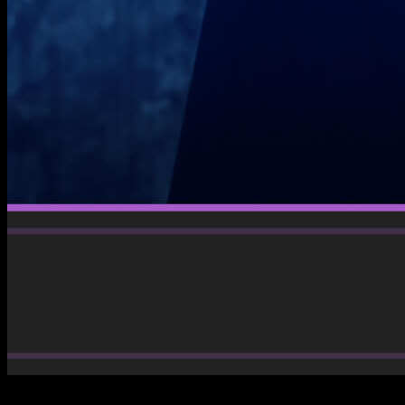
Para los fans del romance con pinceladas de fantasía, llegan