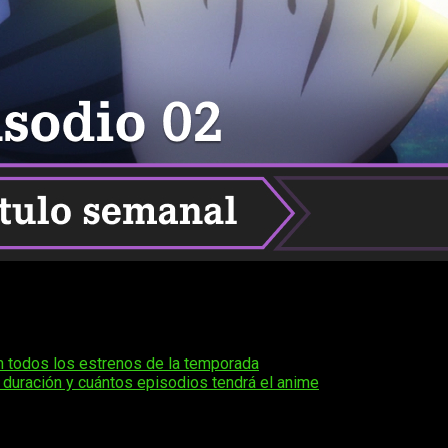
sía están de enhorabuena, porque la segunda temporada de
Tal
 estreno del primer episodio, ahora todos los seguidores está
les of Wedding Rings
temporada 2 episodio 2
, uno de los ca
 todos los estrenos de la temporada
duración y cuántos episodios tendrá el anime
ue no te pierdas el próximo episodio: desde la fecha y el horari
Satou y sus anillos legendarios de forma segura y con la mejor ca