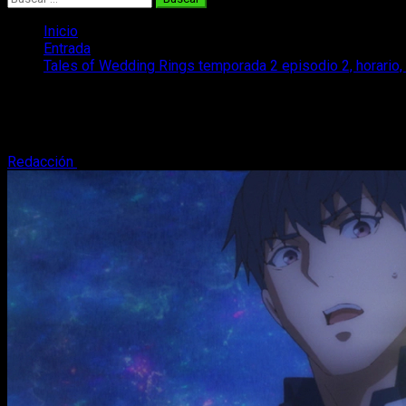
Inicio
Entrada
Tales of Wedding Rings temporada 2 episodio 2, horario, 
Tales of Wedding Rings temporada 2 epis
Si queréis saber dónde, cuándo y cómo ver el anime de Tales 
Redacción
4 de octubre, 2025
3 minutos de lectura