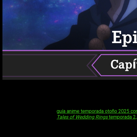
Los fans de las historias románticas con un toque de fanta
aventuras, emoción y vínculos cada vez más intensos. Tras el
cómo ver el anime online, en español y de manera legal
Ta
Tal vez te interese:
guía anime temporada otoño 2025 con
Tal vez te interese:
Tales of Wedding Rings
temporada 2, 
En esta guía te contaremos todo lo que necesitas saber para q
estará disponible. De esta forma, podrás seguir la historia de 