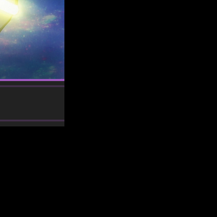
es of Wedding Rings
continúa desarrollando su trama llena de
n pendientes de
Kekkon Yubiwa Monogatari
: cuándo, dónde y
pítulos más esperados de esta nueva tanda.
o exacto de estreno hasta las plataformas oficiales en las que
lidad.