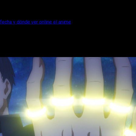
fecha y dónde ver online el anime
odio 2, horario, fecha y dónde ver onlin
of Wedding Rings temporada 2 episodio 2 online, os lo contamos