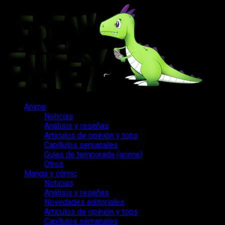
Saltar
al
contenido
Menú
Anime
principal
Noticias
Análisis y reseñas
Artículos de opinión y tops
Capítulos semanales
Guías de temporada (anime)
Otros
Manga y cómic
Noticias
Análisis y reseñas
Novedades editoriales
Artículos de opinión y tops
Capítulos semanales