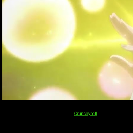
En lo que respecta a la fecha de estreno del
episodio 2 de la
de
Kekkon Yubiwa Monogatari
en
Crunchyroll
. El horario de em
España (Península y Baleares)
: a las
15:00
horas
España (Islas Canarias)
: a las
14:00
horas