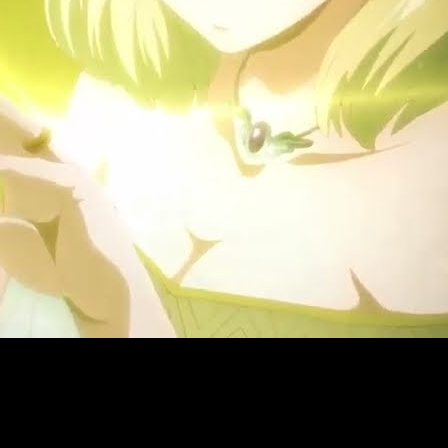
 temporada 2 del anime
Tales of Wedding Rings
, está será el
s
isión es: