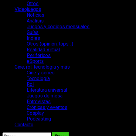
Otros
Videojuegos
Noticias
Análisis
Juegos y códigos mensuales
Guías
Indies
Otros (opinión, tops…)
Realidad Virtual
Periféricos
eSports
Cine, rol, tecnología y más
Cine y series
Tecnología
Rol
Literatura universal
Juegos de mesa
Entrevistas
Crónicas y eventos
Cosplay
Podcasting
Contacto
Buscar: