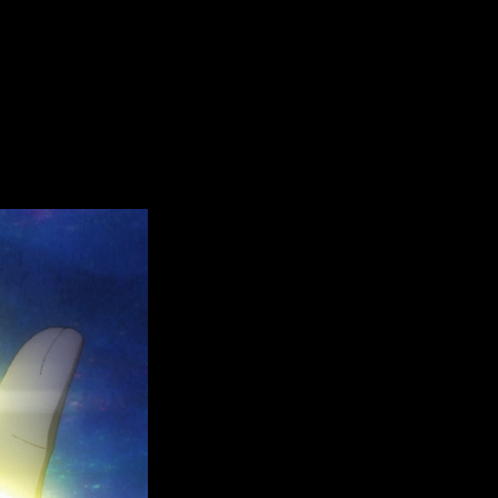
e el anime
.