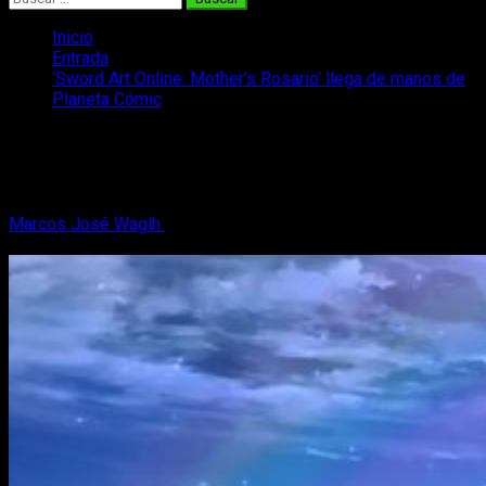
Inicio
Entrada
‘Sword Art Online: Mother’s Rosario’ llega de manos de
Planeta Cómic
‘Sword Art Online: Mother’s Rosario’
llega de manos de Planeta Cómic
Marcos José Wagih
4 de noviembre, 2017
2 minutos de
lectura