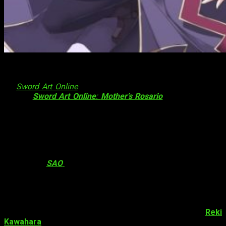
Y es que la editorial española ha confirmado una de las
bombas del Salón del Manga de Barcelona: una nueva licencia
de
Sword Art Online
. En este caso, se han decantado por la
novela
Sword Art Online
:
Mother’s Rosario
. Concretamente,
el arco se corresponde a la séptima novela de la serie de
novelas ligeras de Reki Kawahara y Abec. Eso no es todo,
porque el
manga
inspirado en dicha novela también ha sido
licenciado. Ambas obras estarán disponibles en 2018.
Análogamente, Planeta Cómic ha querido confirmar que su
intención es la de
traer todas las novelas y mangas
relativas
a
SAO
en la medida de lo posible; les gustaría traer
toda la franquicia.
Datos sobre
Sword Art Online
Sword Art Online
es una saga de novelas escritas por
Reki
Kawahara
e ilustradas por
Abec
. Comenzó su publicación en