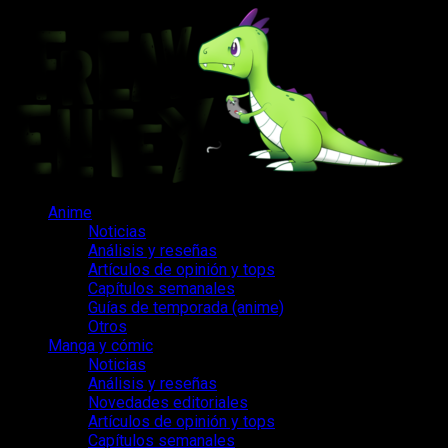
Saltar
al
contenido
Menú
Anime
principal
Noticias
Análisis y reseñas
Artículos de opinión y tops
Capítulos semanales
Guías de temporada (anime)
Otros
Manga y cómic
Noticias
Análisis y reseñas
Novedades editoriales
Artículos de opinión y tops
Capítulos semanales