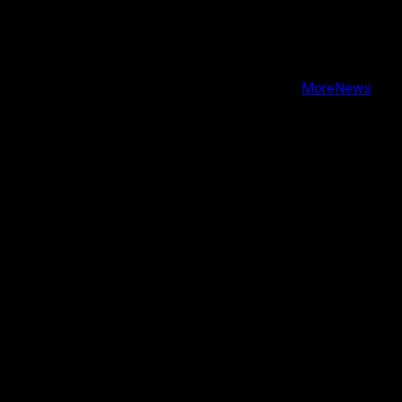
X
Facebook
Instagram
Youtube
Copyright © Todos los derechos reservados.
|
MoreNews
por AF themes.