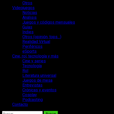
Otros
Videojuegos
Noticias
Análisis
Juegos y códigos mensuales
Guías
Indies
Otros (opinión, tops…)
Realidad Virtual
Periféricos
eSports
Cine, rol, tecnología y más
Cine y series
Tecnología
Rol
Literatura universal
Juegos de mesa
Entrevistas
Crónicas y eventos
Cosplay
Podcasting
Contacto
Buscar: