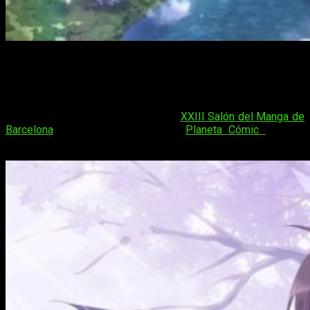
Sword Art Online: Mother’s
Rosario y
Planeta Cómic
¿Pensabais que las novedades del
XXIII Salón del Manga de
Barcelona
habían terminado? ¡No!
Planeta Cómic
también
tiene mucho que decir.