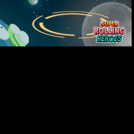
se convierte en un gran reto. Iras navegando a través de los
 de sus escenarios, mientras esquivas las numerosas trampas
 mientras lo haces en el mínimo tiempo posible.
Y eso puede
a demo que tienes disponible en Steam de manera totalmente