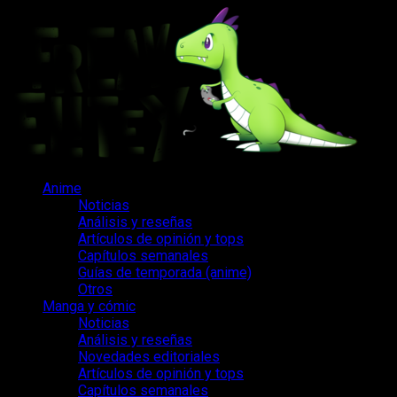
Saltar
al
contenido
Menú
Anime
principal
Noticias
Análisis y reseñas
Artículos de opinión y tops
Capítulos semanales
Guías de temporada (anime)
Otros
Manga y cómic
Noticias
Análisis y reseñas
Novedades editoriales
Artículos de opinión y tops
Capítulos semanales