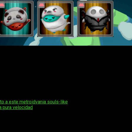
árcade con una premisa muy sencilla que más pronto que tarde 
niveles no consecutivos para que tengas una visión más amplia
guito.
uir eliminar todos los obstáculos para aumentar tu puntuación
e para muchos jugadores
. Mi consejo es que te descargues l
de 8 €.
to a este metroidvania souls-like
a pura velocidad
os obligatorios están marcados con
*