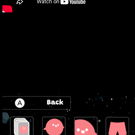
Toma el control de un
colorido y rodante héroe
mientras abor
impulso, destruye todo lo que encuentres en tu camino, recole
Las principales características de
Super Rolling Heroes Delux
Desbloquea más de
100 elementos
para personalizar a 
Aprende cómo reaccionan los diferentes objetos a tus ac
Juega a través de
60 niveles
increíbles.
Descubre increíbles potenciadores.
Elige entre dos modos de dificultad:
normal
para una exp
Lo que os puedo decir de
Super Rolling 