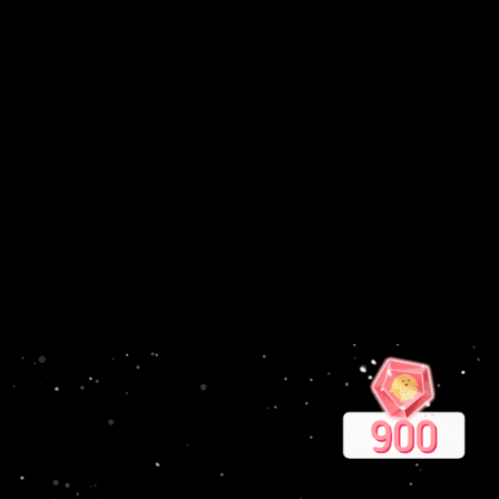
os de
obstáculos mortales
. ¿La clave de la victoria? Mantén tu
a completar los niveles en un tiempo récord.