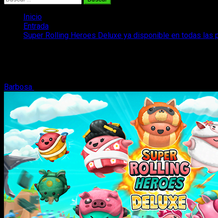
Inicio
Entrada
Super Rolling Heroes Deluxe ya disponible en todas las 
Super Rolling Heroes Deluxe ya disponib
Super Rolling Heroes Deluxe ya está disponible en todas las pl
Barbosa
22 de noviembre, 2024
2 minutos de lectura