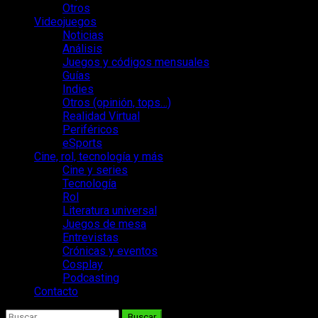
Otros
Videojuegos
Noticias
Análisis
Juegos y códigos mensuales
Guías
Indies
Otros (opinión, tops…)
Realidad Virtual
Periféricos
eSports
Cine, rol, tecnología y más
Cine y series
Tecnología
Rol
Literatura universal
Juegos de mesa
Entrevistas
Crónicas y eventos
Cosplay
Podcasting
Contacto
Buscar: