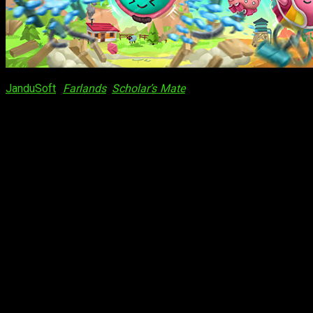
JanduSoft
(
Farlands
,
Scholar’s Mate
) y Solid Neon Games anu
experimentar un descenso loco donde la gravedad y el impuls
PlayStation 4/5 y Xbox X/S y One
. Aprovecha ahora para ahor