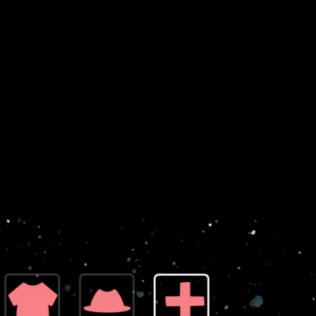
das niveles llenos de objetos destructibles, pero también llen
cta todas las gemas y calcula tus movimientos perfectamente par
e
son:
tu héroe.
ciones.
eriencia relajada o
difícil
para llevar tus habilidades al límite.
Heroes Deluxe
tras probar la demo