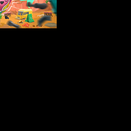
ncian el lanzamiento de
Super Rolling Heroes Deluxe
. Se trat
o son tus mejores aliados… y tu mayor enemigo.
Super Rolling 
rarte un 20% en muchas de sus versiones.