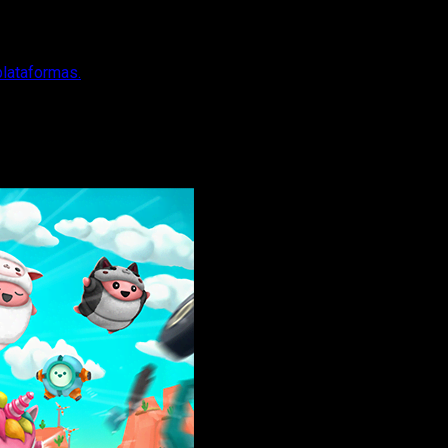
plataformas.
le en todas las plataformas.
ataformas. Baja a toda velocidad mientras esquivas los terrible