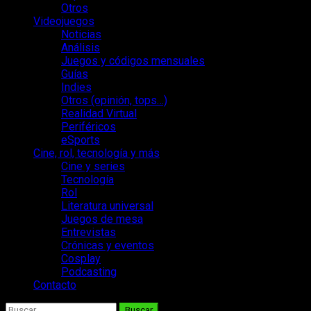
Otros
Videojuegos
Noticias
Análisis
Juegos y códigos mensuales
Guías
Indies
Otros (opinión, tops…)
Realidad Virtual
Periféricos
eSports
Cine, rol, tecnología y más
Cine y series
Tecnología
Rol
Literatura universal
Juegos de mesa
Entrevistas
Crónicas y eventos
Cosplay
Podcasting
Contacto
Buscar: