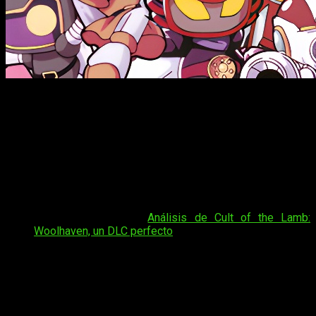
¿Quién no conoce el clásico
Bomberman
? La simple pero
sobre todo divertida idea de un juego de estrategia con
bombas y recovecos mientras intentamos hacer explotar a
los enemigos hizo de esta saga
un referente del mundo de
los videojuegos
, y ahora, 40 años después del apogeo de
popularidad que consiguió al salir en la NES,
tenemos entre
nosotros la
Super Bomberman Collection
en formato
físico
.
Tal vez te interese:
Análisis de Cult of the Lamb:
Woolhaven, un DLC perfecto
¡Y para los amantes del coleccionismo y la preservación del
videojuego en formato físico tenemos buenas noticias! Ya
que el título incluye el
manual de juego impreso
(algo que,
tristemente, poco a poco se ha ido perdiendo con el paso de
los años). Ya está disponible la reserva de
Super Bomberman