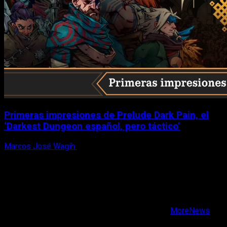
Primeras impresiones de Prelude Dark Pain, el
‘Darkest Dungeon español, pero táctico’
Marcos José Wagih
6 de agosto, 2026
X
Facebook
Instagram
Youtube
Copyright © Todos los derechos reservados.
|
MoreNews
por AF themes.