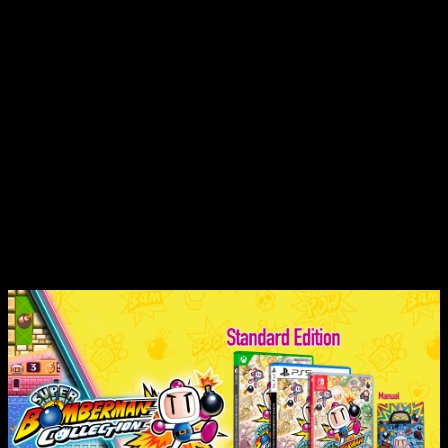
harán más grata si cabe nuestra experiencia.
Esta colección será, sin duda, una muy buena oportunidad
para que los jugadores más nostálgicos del medio vuelvan a
disfrutar de un
clasicazo atemporal
como es la saga
Bomberman
, para los nuevos jugadores tampoco se queda
corta, ya que será la
mejor opción
de todas las que tienen
disponible para tener su primera toma de contacto con esta
saga.
Contenido y características de
Super
Bomberman Collection
en formato
físico