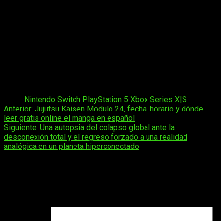
colección?
SUPER BOMBERMAN
SUPER BOMBERMAN 2
SUPER BOMBERMAN 3
SUPER BOMBERMAN 4
SUPER BOMBERMAN 5
Bomberman
Bomberman II
Tags:
Nintendo Switch
PlayStation 5
Xbox Series X|S
Navegación
Anterior:
Jujutsu Kaisen Modulo 24, fecha, horario y dónde
leer gratis online el manga en español
de
Siguiente:
Una autopsia del colapso global ante la
entradas
desconexión total y el regreso forzado a una realidad
analógica en un planeta hiperconectado
Deja una respuesta
Tu dirección de correo electrónico no será publicada.
Los
campos obligatorios están marcados con
*