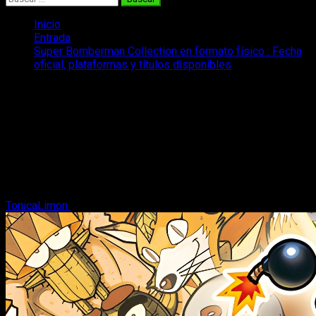
Inicio
Entrada
Super Bomberman Collection en formato físico : Fecha
oficial, plataformas y títulos disponibles
Super Bomberman Collection en
formato físico : Fecha oficial,
plataformas y títulos disponibles
La histórica entrega de Konami estrena su colección en
formato físico recopilando 7 de los mejores juegos de la
saga y nuevas mecánicas de las que disfrutar.
TonicaLimon
17 de febrero, 2026
3 minutos de lectura