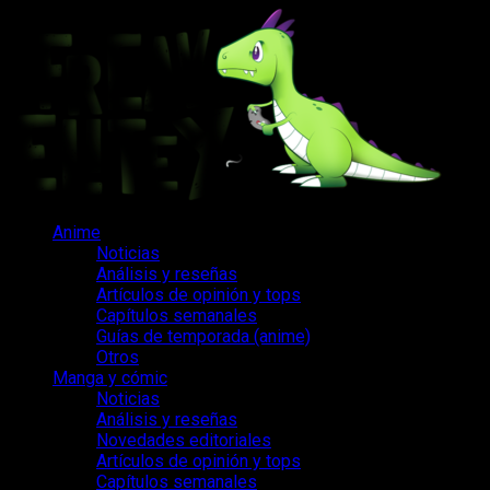
Saltar
al
contenido
Menú
Anime
principal
Noticias
Análisis y reseñas
Artículos de opinión y tops
Capítulos semanales
Guías de temporada (anime)
Otros
Manga y cómic
Noticias
Análisis y reseñas
Novedades editoriales
Artículos de opinión y tops
Capítulos semanales