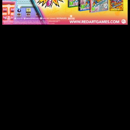
Se ha añadido nuevo contenido para hacer que la experiencia
sea mucho más disfrutable y adaptada a los tiempos
actuales; os contamos algunas de estas nuevas
posibilidades:
Boss Rush
: Enfréntate consecutivamente a los jefes de
cada juego en un modo contrarreloj.
Guardar/Cargar en cualquier momento
: Guarda o
retoma tu partida en cualquier instante.
Función de rebobinado
: Retrocede y vuelve a
intentarlo cuando lo necesites.
Filtros de pantalla
: Ajusta la resolución o aplica filtros
visuales según tus preferencias.
BOMB Radio
: Escucha las bandas sonoras originales y
crea tus propias listas de reproducción.
Galería
: Explora ilustraciones y materiales de
desarrollo, con más de 200 elementos.
Y eso ahora a lo más importante… ¿Qué juegos trae la