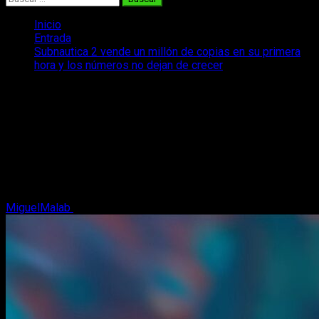
Inicio
Entrada
Subnautica 2 vende un millón de copias en su primera
hora y los números no dejan de crecer
Subnautica 2 vende un millón de copias
en su primera hora y los números no
dejan de crecer
Subnautica 2 acaba de publicar sus primeras cifras de ventas
y hay un dato que lo dice todo sobre el nivel de expectativa
que tenía el juego.
MiguelMalab
15 de mayo, 2026
2 minutos de lectura