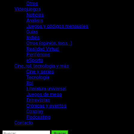
Otros
Videojuegos
Noticias
Análisis
Juegos y códigos mensuales
Guías
Indies
Otros (opinión, tops…)
Realidad Virtual
Periféricos
eSports
Cine, rol, tecnología y más
Cine y series
Tecnología
Rol
Literatura universal
Juegos de mesa
Entrevistas
Crónicas y eventos
Cosplay
Podcasting
Contacto
Buscar: