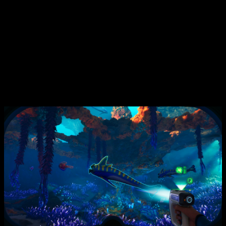
más esperado del año ya está aquí
Más allá de las cifras de jugadores, lo más destacable es
que el pico de concurrencia podría crecer aún más durante el
fin de semana, cuando una mayor parte de la base de
jugadores se conecte simultáneamente. Con todo, el arranque
ya supera con creces las expectativas y consolida
a
Subnautica 2
como uno de los lanzamientos más
importantes de este 2026.