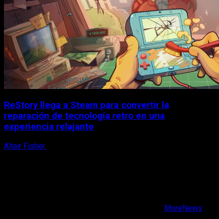
ReStory llega a Steam para convertir la
reparación de tecnología retro en una
experiencia relajante
Altair Fisher
8 de agosto, 2026
X
Facebook
Instagram
Youtube
Copyright © Todos los derechos reservados.
|
MoreNews
por AF themes.