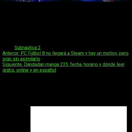
Un debut que demuestra que la espera, para muchos, ha
valido cada segundo
Subnautica 2
ya está disponible en
acceso
anticipado
en
Steam
y
Xbox Series
. El océano alienígena
acaba de abrirse y los números confirman que había mucha
gente esperando para sumergirse.
Tags:
Subnautica 2
Navegación
Anterior:
PC Fútbol 8 no llegará a Steam y hay un motivo, pero
sigo sin asimilarlo
de
Siguiente:
Dandadan manga 235, fecha, horario y dónde leer
entradas
gratis, online y en español
Deja una respuesta
Tu dirección de correo electrónico no será publicada.
Los
campos obligatorios están marcados con
*