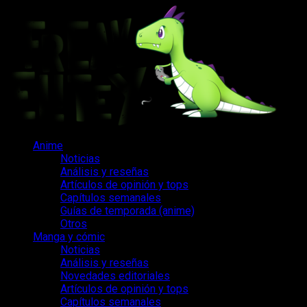
Saltar
al
contenido
Menú
Anime
principal
Noticias
Análisis y reseñas
Artículos de opinión y tops
Capítulos semanales
Guías de temporada (anime)
Otros
Manga y cómic
Noticias
Análisis y reseñas
Novedades editoriales
Artículos de opinión y tops
Capítulos semanales