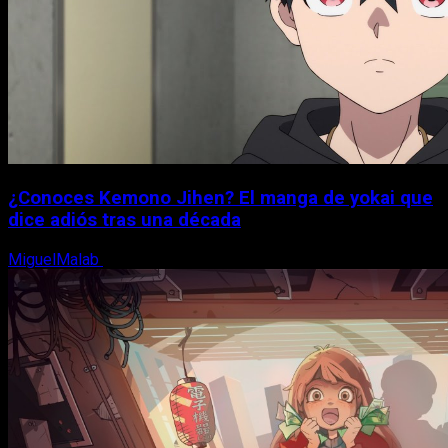
¿Conoces Kemono Jihen? El manga de yokai que
dice adiós tras una década
MiguelMalab
8 de agosto, 2026