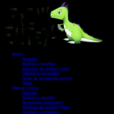
Saltar
al
contenido
Menú
Anime
principal
Noticias
Análisis y reseñas
Artículos de opinión y tops
Capítulos semanales
Guías de temporada (anime)
Otros
Manga y cómic
Noticias
Análisis y reseñas
Novedades editoriales
Artículos de opinión y tops
Capítulos semanales