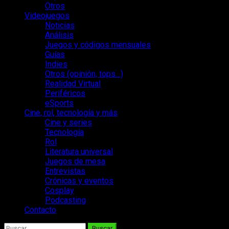
Otros
Videojuegos
Noticias
Análisis
Juegos y códigos mensuales
Guías
Indies
Otros (opinión, tops…)
Realidad Virtual
Periféricos
eSports
Cine, rol, tecnología y más
Cine y series
Tecnología
Rol
Literatura universal
Juegos de mesa
Entrevistas
Crónicas y eventos
Cosplay
Podcasting
Contacto
Buscar: