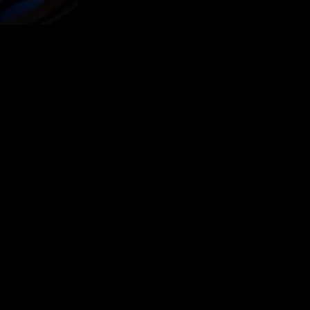
iaturas extrañas y secretos ocultos. Podrás crear herramientas,
as historias de supervivencia.
Y todo ello lo podrás hacer en
 océano y colaborar para crear herramientas, construir bases y
 criaturas únicas y misterios ocultos. Además, al debutar en
r de Subnautica 2 un mejor juego y la experiencia que los fans