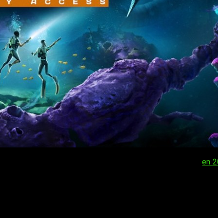
 que tardó en llegar) el primer
Subnautica
. Posteriormente,
en 
r el
Xbox Partner Showcase
de ayer, te traemos todas las 