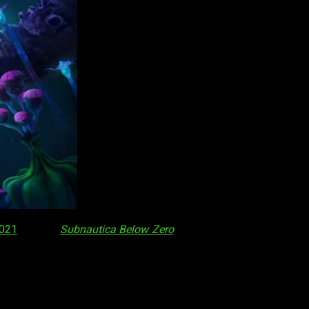
2021
, llegaba
Subnautica Below Zero
, una nueva aventura de los
novedades de
Subnautica 2
, que no se quiso perder el evento y