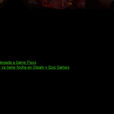
ndo oceánico alienígena repleto de biomas vibrantes
, cr
s de este inmersivo mundo alienígena mientras forjan sus propi
cuatro
jugadores podrán explorar juntos los vastos entornos del
y peligros.
marinos hasta exuberantes campos de coral, cada uno repleto de
as las peticiones y sugerencias de la comunidad
, para hace
que llegará en
2025
.
a llegada a Game Pass
y ya tiene fecha en Steam y Epic Games
os obligatorios están marcados con
*