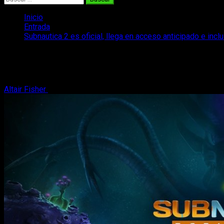
Inicio
Entrada
Subnautica 2 es oficial, llega en acceso anticipado e in
Subnautica 2 es oficial, llega en acceso
Podemos ver al fin su primer tráiler
Altair Fisher
18 de octubre, 2024
2 minutos de lectura