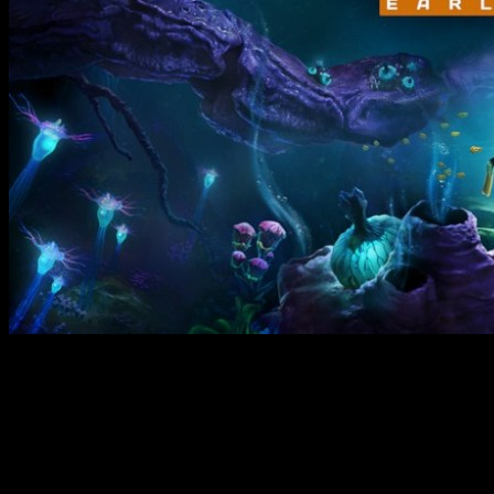
En el lejano 2018 llegaba a PC y consolas (excepto Switch a la
mismos creadores a modo de spin-off. Y si no has podido ve
confirmó su llegada a Game Pass
.