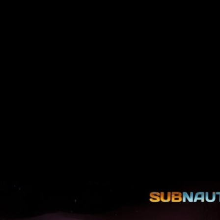
ue sirvió para ver por primera vez el juego de Unknown World
y
Windows Store
y a través de
Game Preview en Xbox Serie
e Pass en acceso anticipado