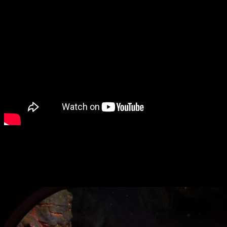
Encima de estas líneas os dejamos el pequeño video teaser q
2025 a través de
Early Access
en
Steam
,
Epic Games Store
Subnautica 2
confirma su llegada a Gam