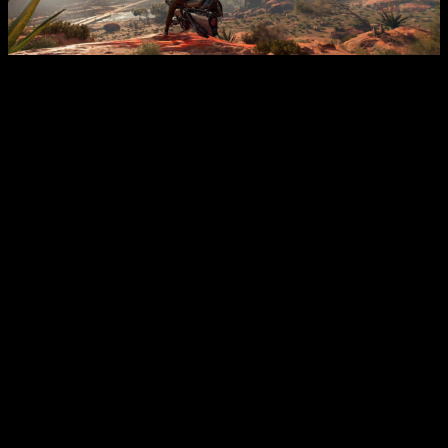
Star Wars: Outlaws retrasado
Realmente, esta información consiste en una filtración y no
una fuente oficial de Ubisoft. Pero dados los antecedentes
de la compañía, un retraso es lo más lógico en su forma de
actuar, aunque en su defensa, el juego no tiene fecha concreta
de lanzamiento.
Igualmente, la espera merecerá la pena, y es que estamos no
solo ante el primer título de la saga fuera del yugo de
Electronic Art, s
ino que es la primera entrega de la saga
de mundo abierto
.
Y sí, lo que nos ocurra en el juego estará plenamente
integrado en el nuevo canon de Disney. En mitad del conflicto
de la Guerra Civil Galáctica entre la alianza rebelde y el
Imperio. Una época tan llena de amenazas como de
oportunidades.
Además, cuenta con una protagonista creada para la ocasión,
lo que le da doble mérito a este desarrollo. Kay Vess es una