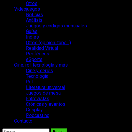
Otros
Videojuegos
Noticias
Análisis
Juegos y códigos mensuales
Guías
Indies
Otros (opinión, tops…)
Realidad Virtual
Periféricos
eSports
Cine, rol, tecnología y más
Cine y series
Tecnología
Rol
Literatura universal
Juegos de mesa
Entrevistas
Crónicas y eventos
Cosplay
Podcasting
Contacto
Buscar: