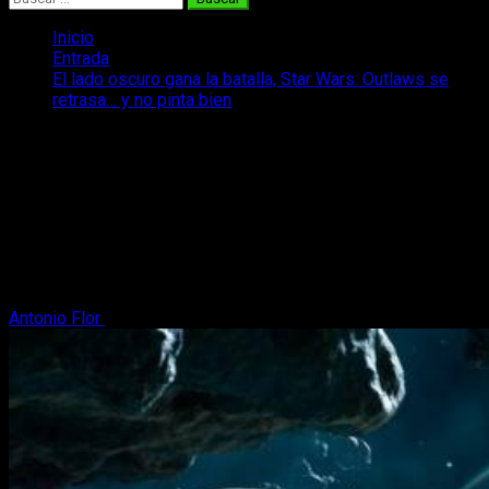
Inicio
Entrada
El lado oscuro gana la batalla, Star Wars: Outlaws se
retrasa… y no pinta bien
El lado oscuro gana la batalla, Star
Wars: Outlaws se retrasa… y no pinta
bien
Star Wars: Outlaws, la entrega de Ubisoft de esta saga, habría
retrasado su lanzamiento a una ventana de lanzamiento muy
muy lejana.
Antonio Flor
27 de octubre, 2023
2 minutos de lectura