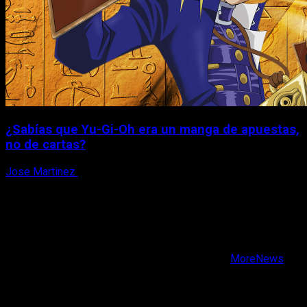
¿Sabías que Yu-Gi-Oh era un manga de apuestas,
no de cartas?
Jose Martinez
6 de agosto, 2026
X
Facebook
Instagram
Youtube
Copyright © Todos los derechos reservados.
|
MoreNews
por AF themes.