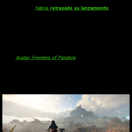
Uno de los lanzamientos más esperados de
Ubisoft
,
Star
Wars: Outlaws
,
habría
retrasado su lanzamiento
.
Y es que
pese a que estaba previsto para los primeros meses de
2024,
finalmente no llegará hasta el siguiente año fiscal,
que abarca hasta marzo de 2025
.
Por supuesto, esto no asegura que vaya a lanzarse tan tarde,
pero si es seguro que no lo veremos como mínimo hasta el
segundo trimestre del año que viene. Por suerte, esta
decisión no ha afectado a otros lanzamientos del estudio,
como
Avatar: Frontiers of Pandora
, que sigue planeado para
este diciembre.
Star Wars: Outlaws
tardará más en
llegar… pero merecerá la pena