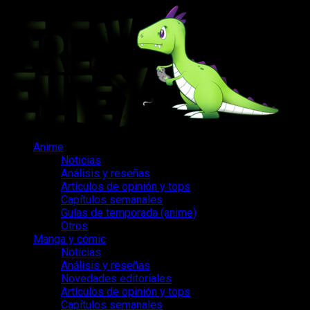
Saltar
al
contenido
Menú
Anime
principal
Noticias
Análisis y reseñas
Artículos de opinión y tops
Capítulos semanales
Guías de temporada (anime)
Otros
Manga y cómic
Noticias
Análisis y reseñas
Novedades editoriales
Artículos de opinión y tops
Capítulos semanales