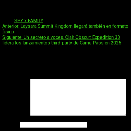
panorama actual del manga por su combinación de innovación
narrativa y atractivo visual sostenido.
Tags:
SPY x FAMILY
Navegación
Anterior:
Laysara Summit Kingdom llegará también en formato
físico
de
Siguiente:
Un secreto a voces. Clair Obscur: Expedition 33
entradas
lidera los lanzamientos third-party de Game Pass en 2025
Deja una respuesta
Tu dirección de correo electrónico no será publicada.
Los
campos obligatorios están marcados con
*
Comentario
*
Nombre