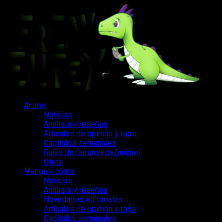
Saltar
al
contenido
Menú
Anime
principal
Noticias
Análisis y reseñas
Artículos de opinión y tops
Capítulos semanales
Guías de temporada (anime)
Otros
Manga y cómic
Noticias
Análisis y reseñas
Novedades editoriales
Artículos de opinión y tops
Capítulos semanales