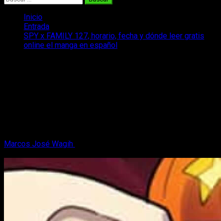
Inicio
Entrada
SPY x FAMILY 127, horario, fecha y dónde leer gratis
online el manga en español
SPY x FAMILY 127, horario, fecha y
dónde leer gratis online el manga en
español
¡Os traemos todo sobre la fecha y horario del capítulo 127 del
manga SPY x FAMILY para que no os perdáis ni un solo
detalle!
Marcos José Wagih
3 de diciembre, 2025
3 minutos de
lectura