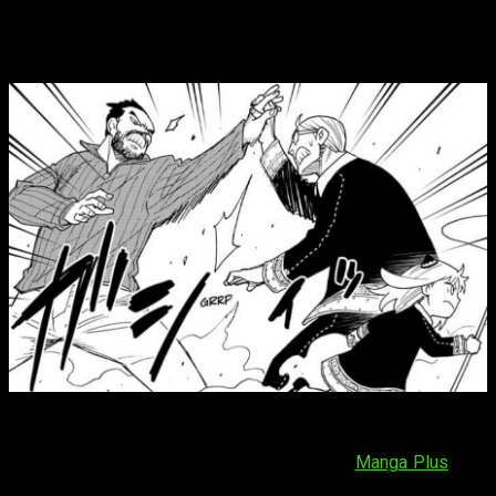
fecha y horario para leer online, en
español y gratis
El
capítulo 127 de
SPY x FAMILY
estará disponible
el
domingo 21 de diciembre de 2025
. Los lectores podrán
acceder a él de forma gratuita a través de
Manga Plus
, y el
horario será: