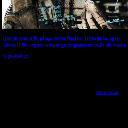
¿No te vas a la playa este finde? Tranquilo, que
Ubisoft te regala un juegazo para no salir de casa
MiguelMalab
7 de agosto, 2026
X
Facebook
Instagram
Youtube
Copyright © Todos los derechos reservados.
|
MoreNews
por AF themes.