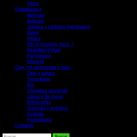
Otros
Videojuegos
Noticias
Análisis
Juegos y códigos mensuales
Guías
Indies
Otros (opinión, tops…)
Realidad Virtual
Periféricos
eSports
Cine, rol, tecnología y más
Cine y series
Tecnología
Rol
Literatura universal
Juegos de mesa
Entrevistas
Crónicas y eventos
Cosplay
Podcasting
Contacto
Buscar: